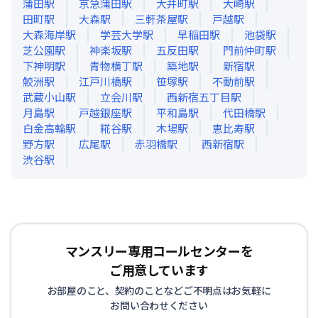
蒲田
駅
京急蒲田
駅
大井町
駅
大崎
駅
田町
駅
大森
駅
三軒茶屋
駅
戸越
駅
大森海岸
駅
学芸大学
駅
早稲田
駅
池袋
駅
芝公園
駅
神楽坂
駅
五反田
駅
門前仲町
駅
下神明
駅
青物横丁
駅
築地
駅
新宿
駅
鮫洲
駅
江戸川橋
駅
笹塚
駅
不動前
駅
武蔵小山
駅
立会川
駅
西新宿五丁目
駅
月島
駅
戸越銀座
駅
平和島
駅
代田橋
駅
白金高輪
駅
糀谷
駅
木場
駅
恵比寿
駅
野方
駅
広尾
駅
赤羽橋
駅
西新宿
駅
渋谷
駅
マンスリー専用コールセンターを
ご用意しています
お部屋のこと、契約のことなどご不明点はお気軽に
お問い合わせください