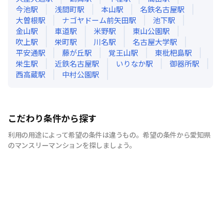
今池
駅
浅間町
駅
本山
駅
名鉄名古屋
駅
大曽根
駅
ナゴヤドーム前矢田
駅
池下
駅
金山
駅
車道
駅
米野
駅
東山公園
駅
吹上
駅
栄町
駅
川名
駅
名古屋大学
駅
平安通
駅
藤が丘
駅
覚王山
駅
東枇杷島
駅
栄生
駅
近鉄名古屋
駅
いりなか
駅
御器所
駅
西高蔵
駅
中村公園
駅
こだわり条件から探す
利用の用途によって希望の条件は違うもの。希望の条件から愛知県
のマンスリーマンションを探しましょう。