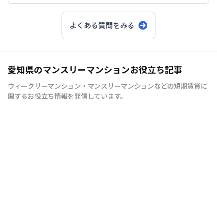
おおよそ10万円〜13万円前後
よくある質問をみる
立地（駅近・中心部／郊外）や間取り、設
備内容、駐車場の有無、契約期間
愛知県のマンスリーマンションお役立ち記事
ウィークリーマンション・マンスリーマンションなどの短期賃貸に
家具・家電付き、インターネット
関するお役立ち情報を発信しています。
無料
到着後すぐに
生活を始められる環境
契約期間
（1ヶ月以上／3ヶ月以上など）と
延長
の可否
料金プラン
：「ショート」「ミドル」「ロン
グ」など、滞在期間が長くなるほど1日あたりの
賃料が割安になるプランの有無