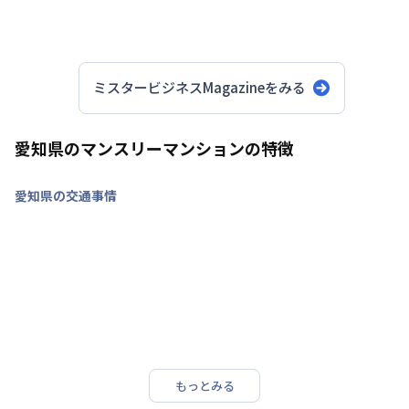
駐車場の有無・料金
（車での移動を前提とする
方は特に要確認）
交通利便性
：駅からの徒歩距離やバスアクセス
など。郊外エリアでは、車と公共交通のバラン
ミスタービジネスMagazineをみる
スも重要です
初期費用・諸費用
：敷金・礼金・保証金、清掃
費・光熱費などが賃料に含まれるか、別途発生
愛知県のマンスリーマンションの特徴
するか
利便性・コス
愛知県の交通事情
ト・設備のバランスが取れた快適な滞在
もっとみる