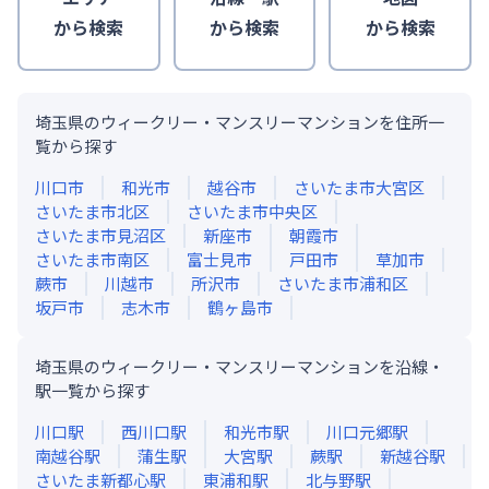
から検索
から検索
から検索
埼玉県のウィークリー・マンスリーマンションを住所一
覧から探す
川口市
和光市
越谷市
さいたま市大宮区
さいたま市北区
さいたま市中央区
さいたま市見沼区
新座市
朝霞市
さいたま市南区
富士見市
戸田市
草加市
蕨市
川越市
所沢市
さいたま市浦和区
坂戸市
志木市
鶴ヶ島市
埼玉県のウィークリー・マンスリーマンションを沿線・
駅一覧から探す
川口
駅
西川口
駅
和光市
駅
川口元郷
駅
南越谷
駅
蒲生
駅
大宮
駅
蕨
駅
新越谷
駅
さいたま新都心
駅
東浦和
駅
北与野
駅