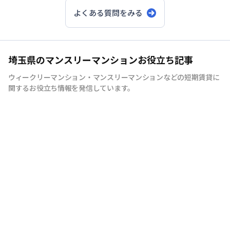
よくある質問をみる
大宮
・
浦和
エリア
：JR京浜東北線や上野東京ラ
インで、東京・品川方面へ直通アクセスが可
埼玉県のマンスリーマンションお役立ち記事
能。新幹線利用にも便利で、出張や短期赴任の
ウィークリーマンション・マンスリーマンションなどの短期賃貸に
方にも人気です。
関するお役立ち情報を発信しています。
川口
・蕨エリア
：都内に隣接し、池袋・新宿方
面へ乗換なしで約20～30分圏内。単身赴任や学
生の短期滞在にもおすすめです。
所沢・志木・和光市エリア
：副都心線・有楽町
線直通で都心へスムーズ。自然と利便性のバラ
ンスが良く、ファミリー層からの支持も高いで
す。
勤務地・学校ま
での所要時間と周辺環境（買い物・飲食店・公園な
ど）