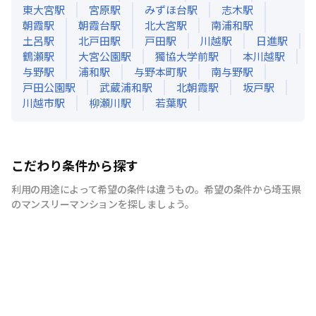
東大宮
駅
宮原
駅
みずほ台
駅
志木
駅
朝霞
駅
朝霞台
駅
北大宮
駅
南浦和
駅
土呂
駅
北戸田
駅
戸田
駅
川越
駅
日進
駅
鶴瀬
駅
大宮公園
駅
獨協大学前
駅
本川越
駅
与野
駅
浦和
駅
与野本町
駅
南与野
駅
戸田公園
駅
武蔵浦和
駅
北朝霞
駅
坂戸
駅
川越市
駅
柳瀬川
駅
若葉
駅
こだわり条件から探す
利用の用途によって希望の条件は違うもの。希望の条件から埼玉県
のマンスリーマンションを探しましょう。