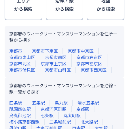
エリア
沿線・駅
地図
から検索
から検索
から検索
京都府のウィークリー・マンスリーマンションを住所一
覧から探す
京都市
京都市下京区
京都市中京区
京都市東山区
京都市南区
京都市右京区
京都市北区
京都市上京区
京都市左京区
京都市伏見区
京都市山科区
京都市西京区
京都府のウィークリー・マンスリーマンションを沿線・
駅一覧から探す
四条
駅
五条
駅
烏丸
駅
清水五条
駅
祇園四条
駅
京都河原町
駅
京都
駅
烏丸御池
駅
七条
駅
丸太町
駅
梅小路京都西
駅
二条城前
駅
北大路
駅
丹波口
駅
太秦天神川
駅
東寺
駅
大宮
駅