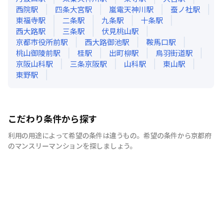
西院
駅
四条大宮
駅
嵐電天神川
駅
蚕ノ社
駅
東福寺
駅
二条
駅
九条
駅
十条
駅
西大路
駅
三条
駅
伏見桃山
駅
京都市役所前
駅
西大路御池
駅
鞍馬口
駅
桃山御陵前
駅
桂
駅
出町柳
駅
鳥羽街道
駅
京阪山科
駅
三条京阪
駅
山科
駅
東山
駅
東野
駅
こだわり条件から探す
利用の用途によって希望の条件は違うもの。希望の条件から京都府
のマンスリーマンションを探しましょう。