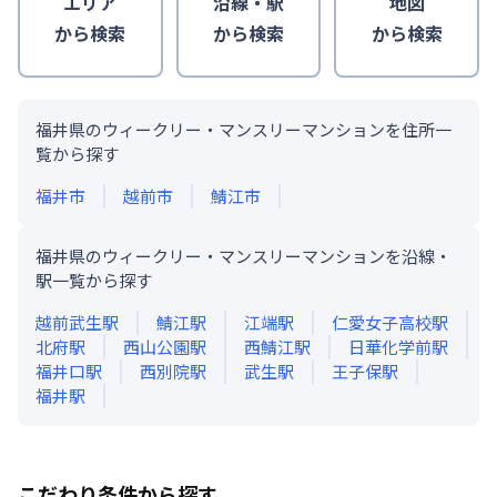
エリア
沿線・駅
地図
から検索
から検索
から検索
福井県のウィークリー・マンスリーマンションを住所一
覧から探す
福井市
越前市
鯖江市
福井県のウィークリー・マンスリーマンションを沿線・
駅一覧から探す
越前武生
駅
鯖江
駅
江端
駅
仁愛女子高校
駅
北府
駅
西山公園
駅
西鯖江
駅
日華化学前
駅
福井口
駅
西別院
駅
武生
駅
王子保
駅
福井
駅
こだわり条件から探す