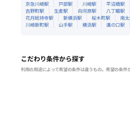
京急川崎
駅
戸部
駅
川崎
駅
平沼橋
駅
吉野町
駅
生麦
駅
向河原
駅
八丁畷
駅
花月総持寺
駅
新横浜
駅
桜木町
駅
南太
川崎新町
駅
山手
駅
横浜
駅
溝の口
駅
こだわり条件から探す
利用の用途によって希望の条件は違うもの。希望の条件