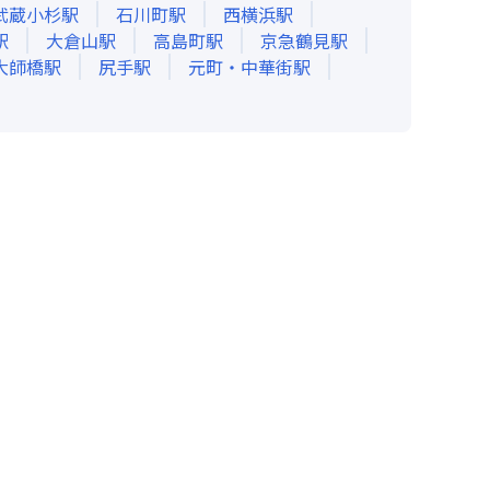
武蔵小杉
駅
石川町
駅
西横浜
駅
駅
大倉山
駅
高島町
駅
京急鶴見
駅
大師橋
駅
尻手
駅
元町・中華街
駅