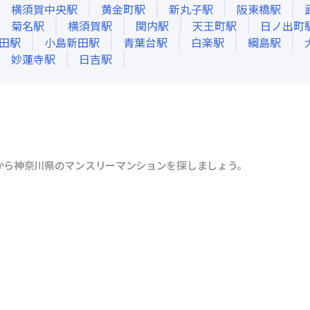
横須賀中央
駅
黄金町
駅
新丸子
駅
阪東橋
駅
菊名
駅
横須賀
駅
関内
駅
天王町
駅
日ノ出町
田
駅
小島新田
駅
青葉台
駅
白楽
駅
綱島
駅
妙蓮寺
駅
日吉
駅
から神奈川県のマンスリーマンションを探しましょう。