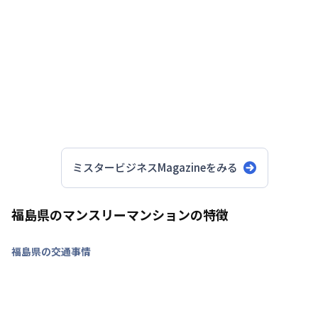
ご希望条件に合わせてお部屋を手
配できる「オーダーマンスリー」サービス
オーダーマンスリーの詳細はこちら
エリア・期間・ご予算・人数構成
条件に合
うお部屋を新規手配
ミスタービジネスMagazineをみる
福島県のマンスリーマンションの特徴
福島県の交通事情