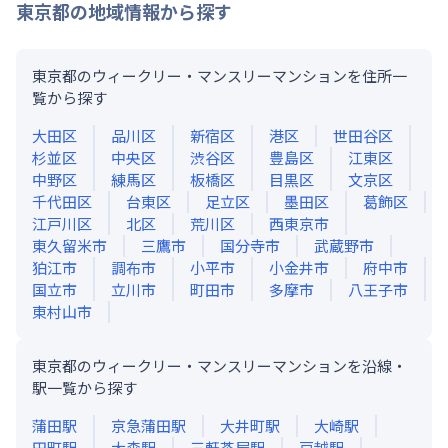
東京都
の地域情報から探す
東京都のウィークリー・マンスリーマンションを住所一
覧から探す
大田区
品川区
新宿区
港区
世田谷区
杉並区
中央区
渋谷区
豊島区
江東区
中野区
練馬区
板橋区
目黒区
文京区
千代田区
台東区
足立区
墨田区
葛飾区
江戸川区
北区
荒川区
西東京市
東久留米市
三鷹市
国分寺市
武蔵野市
狛江市
調布市
小平市
小金井市
府中市
国立市
立川市
町田市
多摩市
八王子市
東村山市
東京都のウィークリー・マンスリーマンションを沿線・
駅一覧から探す
蒲田
駅
京急蒲田
駅
大井町
駅
大崎
駅
田町
駅
大森
駅
三軒茶屋
駅
戸越
駅