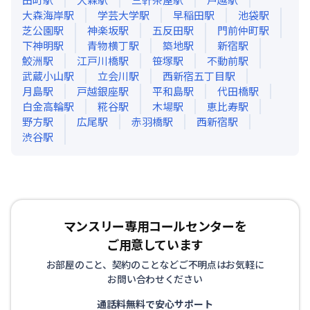
大森海岸
駅
学芸大学
駅
早稲田
駅
池袋
駅
芝公園
駅
神楽坂
駅
五反田
駅
門前仲町
駅
下神明
駅
青物横丁
駅
築地
駅
新宿
駅
鮫洲
駅
江戸川橋
駅
笹塚
駅
不動前
駅
武蔵小山
駅
立会川
駅
西新宿五丁目
駅
月島
駅
戸越銀座
駅
平和島
駅
代田橋
駅
白金高輪
駅
糀谷
駅
木場
駅
恵比寿
駅
野方
駅
広尾
駅
赤羽橋
駅
西新宿
駅
渋谷
駅
マンスリー専用コールセンターを
ご用意しています
お部屋のこと、契約のことなどご不明点はお気軽に
お問い合わせください
通話料無料で安心サポート