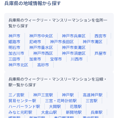
兵庫県
の地域情報から探す
兵庫県のウィークリー・マンスリーマンションを住所一
覧から探す
神戸市
神戸市中央区
神戸市兵庫区
西宮市
姫路市
尼崎市
神戸市長田区
神戸市灘区
明石市
神戸市垂水区
神戸市東灘区
加古川市
神戸市西区
神戸市須磨区
芦屋市
三田市
加東市
宝塚市
川西市
神戸市北区
高砂市
兵庫県のウィークリー・マンスリーマンションを沿線・
駅一覧から探す
三ノ宮
駅
神戸三宮
駅
神戸
駅
高速神戸
駅
貿易センター
駅
三宮・花時計前
駅
三宮
駅
ハーバーランド
駅
大開
駅
花隈
駅
みなと元町
駅
大倉山
駅
新開地
駅
兵庫
駅
姫路
駅
新神戸
駅
春日野道
駅
西元町
駅