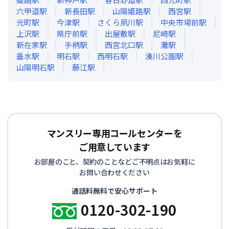
六甲道
駅
新長田
駅
山陽姫路
駅
西宮
駅
元町
駅
今津
駅
さくら夙川
駅
中央市場前
駅
上沢
駅
県庁前
駅
出屋敷
駅
尼崎
駅
新在家
駅
手柄
駅
西宮北口
駅
灘
駅
垂水
駅
明石
駅
西明石
駅
湊川公園
駅
山陽明石
駅
藤江
駅
マンスリー専用コールセンターを
ご用意しています
お部屋のこと、契約のことなどご不明点はお気軽に
お問い合わせください
通話料無料で安心サポート
0120-302-190