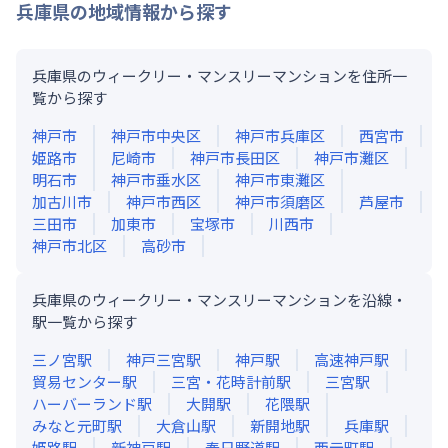
兵庫県
の地域情報から探す
兵庫県のウィークリー・マンスリーマンションを住所一
覧から探す
神戸市
神戸市中央区
神戸市兵庫区
西宮市
姫路市
尼崎市
神戸市長田区
神戸市灘区
明石市
神戸市垂水区
神戸市東灘区
加古川市
神戸市西区
神戸市須磨区
芦屋市
三田市
加東市
宝塚市
川西市
神戸市北区
高砂市
兵庫県のウィークリー・マンスリーマンションを沿線・
駅一覧から探す
三ノ宮
駅
神戸三宮
駅
神戸
駅
高速神戸
駅
貿易センター
駅
三宮・花時計前
駅
三宮
駅
ハーバーランド
駅
大開
駅
花隈
駅
みなと元町
駅
大倉山
駅
新開地
駅
兵庫
駅
姫路
駅
新神戸
駅
春日野道
駅
西元町
駅