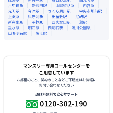
六甲道
駅
新長田
駅
山陽姫路
駅
西宮
駅
元町
駅
今津
駅
さくら夙川
駅
中央市場前
駅
上沢
駅
県庁前
駅
出屋敷
駅
尼崎
駅
新在家
駅
手柄
駅
西宮北口
駅
灘
駅
垂水
駅
明石
駅
西明石
駅
湊川公園
駅
山陽明石
駅
藤江
駅
マンスリー専用コールセンターを
ご用意しています
お部屋のこと、契約のことなどご不明点はお気軽に
お問い合わせください
通話料無料で安心サポート
0120-302-190