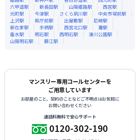
六甲道
駅
新長田
駅
山陽姫路
駅
西宮
駅
元町
駅
今津
駅
さくら夙川
駅
中央市場前
駅
上沢
駅
県庁前
駅
出屋敷
駅
尼崎
駅
新在家
駅
手柄
駅
西宮北口
駅
灘
駅
垂水
駅
明石
駅
西明石
駅
湊川公園
駅
山陽明石
駅
藤江
駅
マンスリー専用コールセンターを
ご用意しています
お部屋のこと、契約のことなどご不明点はお気軽に
お問い合わせください
通話料無料で安心サポート
0120-302-190