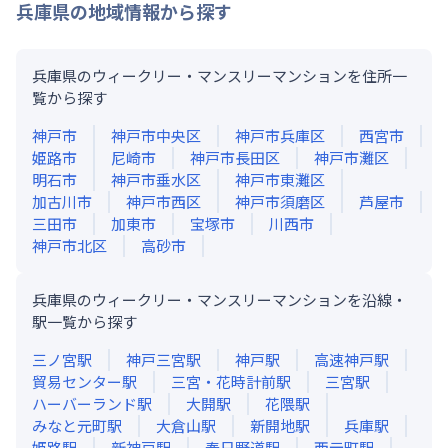
兵庫県
の地域情報から探す
兵庫県のウィークリー・マンスリーマンションを住所一
覧から探す
神戸市
神戸市中央区
神戸市兵庫区
西宮市
姫路市
尼崎市
神戸市長田区
神戸市灘区
明石市
神戸市垂水区
神戸市東灘区
加古川市
神戸市西区
神戸市須磨区
芦屋市
三田市
加東市
宝塚市
川西市
神戸市北区
高砂市
兵庫県のウィークリー・マンスリーマンションを沿線・
駅一覧から探す
三ノ宮
駅
神戸三宮
駅
神戸
駅
高速神戸
駅
貿易センター
駅
三宮・花時計前
駅
三宮
駅
ハーバーランド
駅
大開
駅
花隈
駅
みなと元町
駅
大倉山
駅
新開地
駅
兵庫
駅
姫路
駅
新神戸
駅
春日野道
駅
西元町
駅