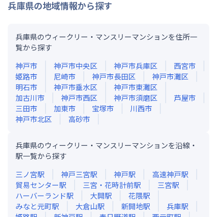
兵庫県
の地域情報から探す
兵庫県のウィークリー・マンスリーマンションを住所一
覧から探す
神戸市
神戸市中央区
神戸市兵庫区
西宮市
姫路市
尼崎市
神戸市長田区
神戸市灘区
明石市
神戸市垂水区
神戸市東灘区
加古川市
神戸市西区
神戸市須磨区
芦屋市
三田市
加東市
宝塚市
川西市
神戸市北区
高砂市
兵庫県のウィークリー・マンスリーマンションを沿線・
駅一覧から探す
三ノ宮
駅
神戸三宮
駅
神戸
駅
高速神戸
駅
貿易センター
駅
三宮・花時計前
駅
三宮
駅
ハーバーランド
駅
大開
駅
花隈
駅
みなと元町
駅
大倉山
駅
新開地
駅
兵庫
駅
姫路
駅
新神戸
駅
春日野道
駅
西元町
駅