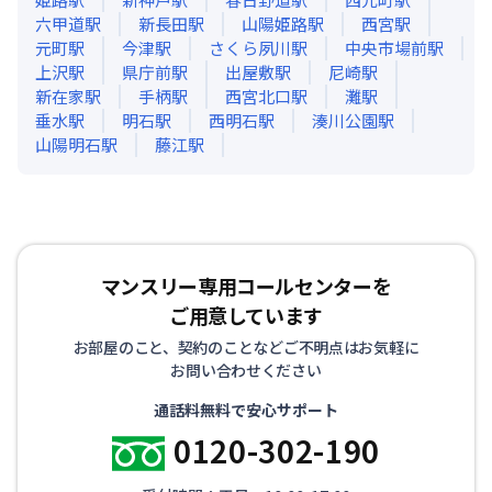
六甲道
駅
新長田
駅
山陽姫路
駅
西宮
駅
元町
駅
今津
駅
さくら夙川
駅
中央市場前
駅
上沢
駅
県庁前
駅
出屋敷
駅
尼崎
駅
新在家
駅
手柄
駅
西宮北口
駅
灘
駅
垂水
駅
明石
駅
西明石
駅
湊川公園
駅
山陽明石
駅
藤江
駅
マンスリー専用コールセンターを
ご用意しています
お部屋のこと、契約のことなどご不明点はお気軽に
お問い合わせください
通話料無料で安心サポート
0120-302-190