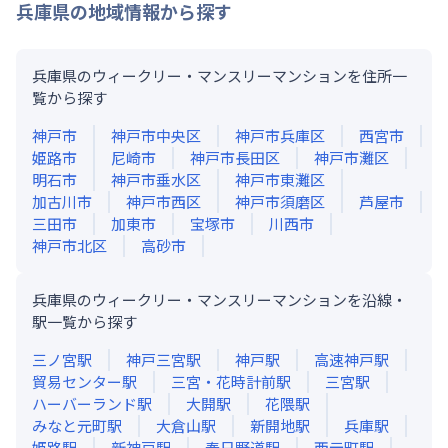
兵庫県
の地域情報から探す
兵庫県のウィークリー・マンスリーマンションを住所一
覧から探す
神戸市
神戸市中央区
神戸市兵庫区
西宮市
姫路市
尼崎市
神戸市長田区
神戸市灘区
明石市
神戸市垂水区
神戸市東灘区
加古川市
神戸市西区
神戸市須磨区
芦屋市
三田市
加東市
宝塚市
川西市
神戸市北区
高砂市
兵庫県のウィークリー・マンスリーマンションを沿線・
駅一覧から探す
三ノ宮
駅
神戸三宮
駅
神戸
駅
高速神戸
駅
貿易センター
駅
三宮・花時計前
駅
三宮
駅
ハーバーランド
駅
大開
駅
花隈
駅
みなと元町
駅
大倉山
駅
新開地
駅
兵庫
駅
姫路
駅
新神戸
駅
春日野道
駅
西元町
駅