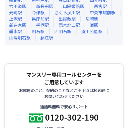
六甲道
駅
新長田
駅
山陽姫路
駅
西宮
駅
元町
駅
今津
駅
さくら夙川
駅
中央市場前
駅
上沢
駅
県庁前
駅
出屋敷
駅
尼崎
駅
新在家
駅
手柄
駅
西宮北口
駅
灘
駅
垂水
駅
明石
駅
西明石
駅
湊川公園
駅
山陽明石
駅
藤江
駅
マンスリー専用コールセンターを
ご用意しています
お部屋のこと、契約のことなどご不明点はお気軽に
お問い合わせください
通話料無料で安心サポート
0120-302-190