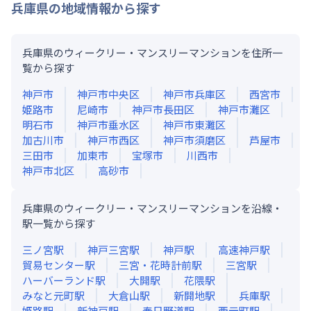
兵庫県
の地域情報から探す
兵庫県のウィークリー・マンスリーマンションを住所一
覧から探す
神戸市
神戸市中央区
神戸市兵庫区
西宮市
姫路市
尼崎市
神戸市長田区
神戸市灘区
明石市
神戸市垂水区
神戸市東灘区
加古川市
神戸市西区
神戸市須磨区
芦屋市
三田市
加東市
宝塚市
川西市
神戸市北区
高砂市
兵庫県のウィークリー・マンスリーマンションを沿線・
駅一覧から探す
三ノ宮
駅
神戸三宮
駅
神戸
駅
高速神戸
駅
貿易センター
駅
三宮・花時計前
駅
三宮
駅
ハーバーランド
駅
大開
駅
花隈
駅
みなと元町
駅
大倉山
駅
新開地
駅
兵庫
駅
姫路
駅
新神戸
駅
春日野道
駅
西元町
駅