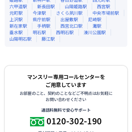
六甲道
駅
新長田
駅
山陽姫路
駅
西宮
駅
元町
駅
今津
駅
さくら夙川
駅
中央市場前
駅
上沢
駅
県庁前
駅
出屋敷
駅
尼崎
駅
新在家
駅
手柄
駅
西宮北口
駅
灘
駅
垂水
駅
明石
駅
西明石
駅
湊川公園
駅
山陽明石
駅
藤江
駅
マンスリー専用コールセンターを
ご用意しています
お部屋のこと、契約のことなどご不明点はお気軽に
お問い合わせください
通話料無料で安心サポート
0120-302-190