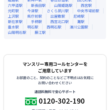
六甲道
駅
新長田
駅
山陽姫路
駅
西宮
駅
元町
駅
今津
駅
さくら夙川
駅
中央市場前
駅
上沢
駅
県庁前
駅
出屋敷
駅
尼崎
駅
新在家
駅
手柄
駅
西宮北口
駅
灘
駅
垂水
駅
明石
駅
西明石
駅
湊川公園
駅
山陽明石
駅
藤江
駅
マンスリー専用コールセンターを
ご用意しています
お部屋のこと、契約のことなどご不明点はお気軽に
お問い合わせください
通話料無料で安心サポート
0120-302-190