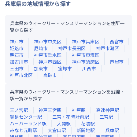
兵庫県
の地域情報から探す
兵庫県のウィークリー・マンスリーマンションを住所一
覧から探す
神戸市
神戸市中央区
神戸市兵庫区
西宮市
姫路市
尼崎市
神戸市長田区
神戸市灘区
明石市
神戸市垂水区
神戸市東灘区
加古川市
神戸市西区
神戸市須磨区
芦屋市
三田市
加東市
宝塚市
川西市
神戸市北区
高砂市
兵庫県のウィークリー・マンスリーマンションを沿線・
駅一覧から探す
三ノ宮
駅
神戸三宮
駅
神戸
駅
高速神戸
駅
貿易センター
駅
三宮・花時計前
駅
三宮
駅
ハーバーランド
駅
大開
駅
花隈
駅
みなと元町
駅
大倉山
駅
新開地
駅
兵庫
駅
姫路
駅
新神戸
駅
春日野道
駅
西元町
駅