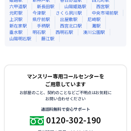
六甲道
駅
新長田
駅
山陽姫路
駅
西宮
駅
元町
駅
今津
駅
さくら夙川
駅
中央市場前
駅
上沢
駅
県庁前
駅
出屋敷
駅
尼崎
駅
新在家
駅
手柄
駅
西宮北口
駅
灘
駅
垂水
駅
明石
駅
西明石
駅
湊川公園
駅
山陽明石
駅
藤江
駅
マンスリー専用コールセンターを
ご用意しています
お部屋のこと、契約のことなどご不明点はお気軽に
お問い合わせください
通話料無料で安心サポート
0120-302-190