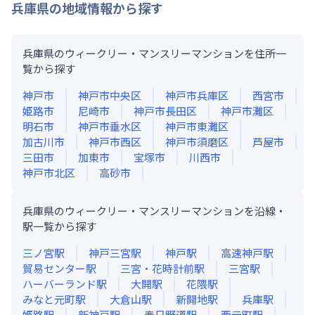
兵庫県
の地域情報から探す
兵庫県のウィークリー・マンスリーマンションを住所一
覧から探す
神戸市
神戸市中央区
神戸市兵庫区
西宮市
姫路市
尼崎市
神戸市長田区
神戸市灘区
明石市
神戸市垂水区
神戸市東灘区
加古川市
神戸市西区
神戸市須磨区
芦屋市
三田市
加東市
宝塚市
川西市
神戸市北区
高砂市
兵庫県のウィークリー・マンスリーマンションを沿線・
駅一覧から探す
三ノ宮
駅
神戸三宮
駅
神戸
駅
高速神戸
駅
貿易センター
駅
三宮・花時計前
駅
三宮
駅
ハーバーランド
駅
大開
駅
花隈
駅
みなと元町
駅
大倉山
駅
新開地
駅
兵庫
駅
姫路
駅
新神戸
駅
春日野道
駅
西元町
駅