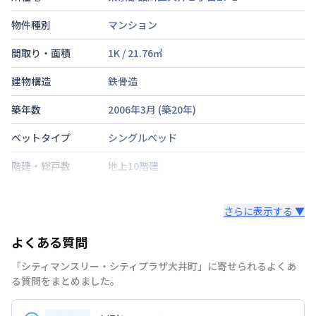
物件種別
マンション
間取り・面積
1K
/
21.76
㎡
建物構造
鉄骨造
築年数
2006年3月
(築
20
年)
ベットタイプ
シングルベッド
階建・総戸数
地上10階建
鍵の種類
さらに表示する ▼
部屋の向き
よくある質問
禁煙・喫煙
禁煙
「シティマンスリー・シティプラザ大井町」に寄せられるよくあ
京浜東北・根岸線
大井町駅
徒歩
3
分
る質問をまとめました。
交通
東京臨海高速鉄道
大井町駅
徒歩
3
分
東急大井町線
大井町駅
徒歩
3
分