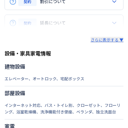
割引について
契約
定員
2
名
Q.リピーターの場合、割引はありますか？
駐車場
なし
A.はい、ございます。リピーターのお客様にはリピー
延長について
契約
ター特典といたしまして、毎月の賃料から3,000円割
次回更新日
情報更新日より14日以内
引致します。※長期割引以外との割引サービスとは併
Q. 延長はできますか？
さらに表示する ▼
用できません。
情報更新日
2026年7月24日
A.はい、できます。
設備・家具家電情報
法人契約の場合、通常延長は7日前までにご連絡いた
だければ、1日単位でのご延長が可能でざいます。
建物設備
（ご延長が14日未満の場合は、そこで契約終了とさ
せていただきます。）
エレベーター
、
オートロック
、
宅配ボックス
途中の解約も7日前までにご連絡いただければ、多く
部屋設備
いただいている料金は日割りでご返金いたします。
インターネット対応
、
バス・トイレ別
、
クローゼット
、
フローリ
・個人契約の場合、期間確定の契約となります。ご延
ング
、
浴室乾燥機
、
洗浄機能付き便座
、
ベランダ
、
独立洗面台
長（再契約）の希望に添えない場合がございます。
家電