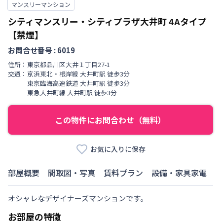
マンスリーマンション
シティマンスリー・シティプラザ大井町
4Aタイプ
【禁煙】
お問合せ番号 :
6019
住所：
東京都
品川区
大井
１丁目
27-1
交通：
京浜東北・根岸線
大井町駅
徒歩
3
分
東京臨海高速鉄道
大井町駅
徒歩
3
分
東急大井町線
大井町駅
徒歩
3
分
この物件にお問合わせ（無料）
お気に入りに保存
部屋概要
間取図・写真
賃料プラン
設備・家具家電
オシャレなデザイナーズマンションです。
お部屋の特徴