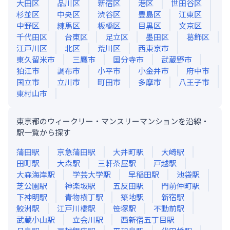
大田区
品川区
新宿区
港区
世田谷区
杉並区
中央区
渋谷区
豊島区
江東区
中野区
練馬区
板橋区
目黒区
文京区
千代田区
台東区
足立区
墨田区
葛飾区
江戸川区
北区
荒川区
西東京市
東久留米市
三鷹市
国分寺市
武蔵野市
狛江市
調布市
小平市
小金井市
府中市
国立市
立川市
町田市
多摩市
八王子市
東村山市
東京都のウィークリー・マンスリーマンションを沿線・
駅一覧から探す
蒲田
駅
京急蒲田
駅
大井町
駅
大崎
駅
田町
駅
大森
駅
三軒茶屋
駅
戸越
駅
大森海岸
駅
学芸大学
駅
早稲田
駅
池袋
駅
芝公園
駅
神楽坂
駅
五反田
駅
門前仲町
駅
下神明
駅
青物横丁
駅
築地
駅
新宿
駅
鮫洲
駅
江戸川橋
駅
笹塚
駅
不動前
駅
武蔵小山
駅
立会川
駅
西新宿五丁目
駅