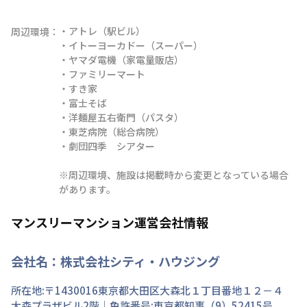
・アトレ（駅ビル）

周辺環境：
・イトーヨーカドー（スーパー）

・ヤマダ電機（家電量販店）

・ファミリーマート

・すき家

・富士そば

・洋麺屋五右衛門（パスタ）

・東芝病院（総合病院）

・劇団四季　シアター

※周辺環境、施設は掲載時から変更となっている場合
があります。
マンスリーマンション運営会社情報
会社名：
株式会社シティ・ハウジング
所在地:〒
1430016
東京都
大田区
大森北
１丁目
番地
１２－４
大森プラザビル2階
｜免許番号:
東京都知事（9）52415号