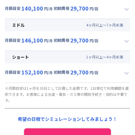
140,100
29,700
月額目安
初期費用
円/月
円/回
▼
ロング
利用時の料金詳細
月額賃料目安(30日利用)
ミドル
4
ヶ
月
以上～
7
ヶ
月
未満
賃料 :
117,000円/月 (3,900円/日)
146,100
29,700
光熱費他 :
21,000円/月 (700円/日) (税抜)
月額目安
初期費用
円/月
円/回
▼
ミドル
利用時の料金詳細
清掃料他 :
27,000円/回 (税抜)
月額賃料目安(30日利用)
ショート
1
ヶ
月
以上～
4
ヶ
月
未満
賃料 :
123,000円/月 (4,100円/日)
152,100
29,700
光熱費他 :
21,000円/月 (700円/日) (税抜)
月額目安
初期費用
円/月
円/回
▼
ショート
利用時の料金詳細
清掃料他 :
27,000円/回 (税抜)
月額賃料目安(30日利用)
※月額目安は1ヶ月を30日として計算した金額です。1日単位で利用期間を選
択できます。お客様による水道・電気・ガス等の開栓手続き・契約は不要で
賃料 :
129,000円/月 (4,300円/日)
す。
光熱費他 :
21,000円/月 (700円/日) (税抜)
清掃料他 :
27,000円/回 (税抜)
希望の日程でシミュレーションしてみましょう！