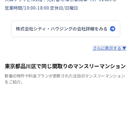
営業時間/
10:00-18:00
定休日/
日曜日
株式会社シティ・ハウジング
の会社詳細をみる
スタッフからのコメント
さらに表示する ▼
シティマンスリーでは家具・家電・生活用品を90品目以上
東京都品川区で同じ間取りのマンスリーマンション
ご用意しております。 引越しの際に、普段では見逃しそ
新着の物件や料金プランが更新された注目のマンスリーマンション
うな物まで全て揃えたマンスリーマンションは多くのお客
をご紹介。
様に喜ばれています。 シティマンスリーでは、お客様が快
適に生活していただけますよう、お部屋の清掃にもこだわ
りをもって行っています。 弊社専属の厳しい目を持つベテ
ランスタッフが丁寧で徹底した清掃を心がけており、寝
具、リネン類の衛生面にも十分気を配っております。 ま
た室内備品も家具、テレビ、エアコン、冷蔵庫、をはじめ
ドライヤー、アイロン、電子レンジなどの家電やメモ帳、