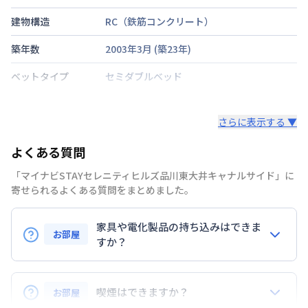
建物構造
RC（鉄筋コンクリート）
築年数
2003年3月
(築
23
年)
ベットタイプ
セミダブルベッド
階建・総戸数
地上5階建
/
43戸
さらに表示する ▼
鍵の種類
よくある質問
部屋の向き
西
「マイナビSTAYセレニティヒルズ品川東大井キャナルサイド」に
禁煙・喫煙
禁煙
寄せられるよくある質問をまとめました。
京浜急行電鉄本線
鮫洲駅
徒歩
7
分
家具や電化製品の持ち込みはできま
交通
京浜急行電鉄本線
立会川駅
徒歩
7
分
お部屋
京浜東北・根岸線
大井町駅
徒歩
13
分
すか？
定員
お持ち込みいただけます。
2
名
ただし、標準設備として部屋に備え付けの家具・家電
喫煙はできますか？
お部屋
駐車場
なし
以外の扱いについては当社では責任を負いかねます。