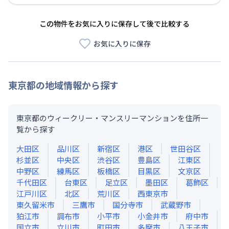
この物件をお気に入りに保存して後で比較する
お気に入りに保存
東京都
の地域情報から探す
東京都のウィークリー・マンスリーマンションを住所一
覧から探す
大田区
品川区
新宿区
港区
世田谷区
杉並区
中央区
渋谷区
豊島区
江東区
中野区
練馬区
板橋区
目黒区
文京区
千代田区
台東区
足立区
墨田区
葛飾区
江戸川区
北区
荒川区
西東京市
東久留米市
三鷹市
国分寺市
武蔵野市
狛江市
調布市
小平市
小金井市
府中市
国立市
立川市
町田市
多摩市
八王子市