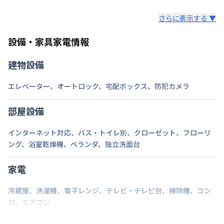
あらかじめご了承ください。
弊社が取扱うお部屋はすべて禁煙でございます。
次回更新日
情報更新日より14日以内
さらに表示する ▼
また、お持ち込みいただいた家具や家電はご退去時に
ご自身で撤去をお願いします。
情報更新日
2026年7月24日
設備・家具家電情報
建物設備
エレベーター
、
オートロック
、
宅配ボックス
、
防犯カメラ
部屋設備
インターネット対応
、
バス・トイレ別
、
クローゼット
、
フローリ
ング
、
浴室乾燥機
、
ベランダ
、
独立洗面台
家電
冷蔵庫
、
洗濯機
、
電子レンジ
、
テレビ・テレビ台
、
掃除機
、
コン
ロ
、
エアコン