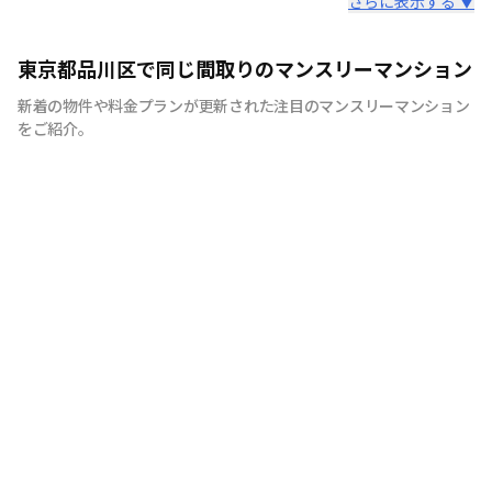
スタッフからのコメント
さらに表示する ▼
快適で安心な住まいをご提供。入居者様の住み心地と健康
東京都品川区で同じ間取りのマンスリーマンション
を考え、専門部隊がお部屋を厳選！入居者満足度97％！
新着の物件や料金プランが更新された注目のマンスリーマンション
をご紹介。