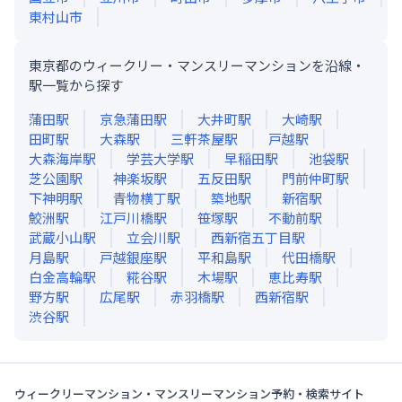
東村山市
東京都のウィークリー・マンスリーマンションを沿線・
駅一覧から探す
蒲田
駅
京急蒲田
駅
大井町
駅
大崎
駅
田町
駅
大森
駅
三軒茶屋
駅
戸越
駅
大森海岸
駅
学芸大学
駅
早稲田
駅
池袋
駅
芝公園
駅
神楽坂
駅
五反田
駅
門前仲町
駅
下神明
駅
青物横丁
駅
築地
駅
新宿
駅
鮫洲
駅
江戸川橋
駅
笹塚
駅
不動前
駅
武蔵小山
駅
立会川
駅
西新宿五丁目
駅
月島
駅
戸越銀座
駅
平和島
駅
代田橋
駅
白金高輪
駅
糀谷
駅
木場
駅
恵比寿
駅
野方
駅
広尾
駅
赤羽橋
駅
西新宿
駅
渋谷
駅
ウィークリーマンション・マンスリーマンション予約・検索サイト