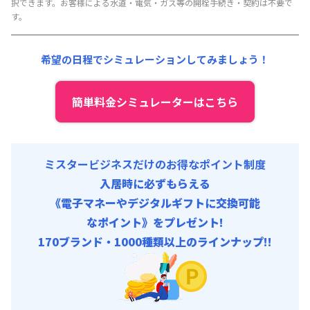
択できます。お客様による水道・電気・ガス等の開栓手続き・契約は不要で
清掃料他 :
25,000円/回 (税抜)
す。
その他費用 :
共益費
:
18,000円/月 (600円/日)
希望の日程でシミュレーションしてみましょう！
簡単料金シミュレーターはこちら
ミスタービジネスだけのお得なポイント制度
入居時に必ずもらえる
《電子マネーやデジタルギフトに交換可能
なポイント》をプレゼント!
170ブランド・1000種類以上のラインナップ!!