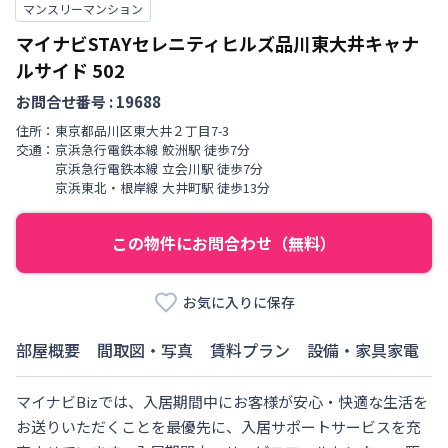
マンスリーマンション
マイナビSTAYセレニティヒルズ品川東大井キャナ
ルサイド
502
お問合せ番号 :
19688
住所：
東京都
品川区
東大井
２丁目
7-3
交通：
京浜急行電鉄本線
鮫洲駅
徒歩
7
分
京浜急行電鉄本線
立会川駅
徒歩
7
分
京浜東北・根岸線
大井町駅
徒歩
13
分
この物件にお問合わせ（無料）
お気に入りに保存
部屋概要
間取図・写真
賃料プラン
設備・家具家電
マイナビBizでは、入居期間中にお客様が安心・快適な生活を
お送りいただくことを最優先に、入居サポートサービスを充