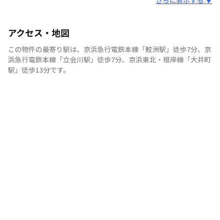
アクセス・地図
この物件の最寄り駅は
、
京浜急行電鉄本線
「
鮫洲駅
」
徒歩7分
、
京
浜急行電鉄本線
「
立会川駅
」
徒歩7分
、
京浜東北・根岸線
「
大井町
駅
」
徒歩13分
です。