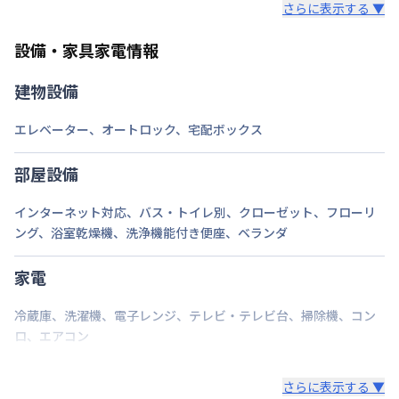
さらに表示する ▼
また、お持ち込みいただいた家具や家電はご退去時に
ご自身で撤去をお願いします。
設備・家具家電情報
建物設備
エレベーター
、
オートロック
、
宅配ボックス
部屋設備
インターネット対応
、
バス・トイレ別
、
クローゼット
、
フローリ
ング
、
浴室乾燥機
、
洗浄機能付き便座
、
ベランダ
家電
冷蔵庫
、
洗濯機
、
電子レンジ
、
テレビ・テレビ台
、
掃除機
、
コン
ロ
、
エアコン
さらに表示する ▼