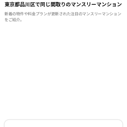
快適で安心な住まいをご提供。入居者様の住み心地と健康
東京都品川区で同じ間取りのマンスリーマンション
を考え、専門部隊がお部屋を厳選！入居者満足度97％！
新着の物件や料金プランが更新された注目のマンスリーマンション
をご紹介。