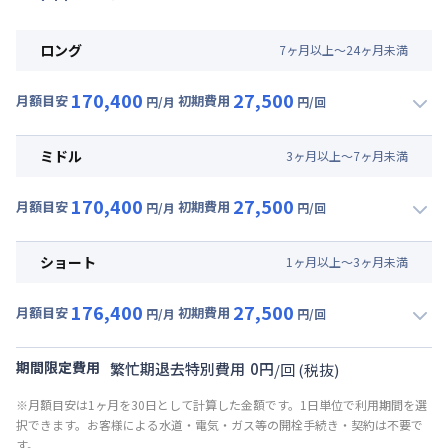
ロング
7
ヶ
月
以上～
24
ヶ
月
未満
170,400
27,500
月額目安
初期費用
円/月
円/回
▼
ロング
利用時の料金詳細
月額賃料目安(30日利用)
ミドル
3
ヶ
月
以上～
7
ヶ
月
未満
賃料 :
126,000円/月 (4,200円/日)
170,400
27,500
光熱費他 :
24,000円/月 (800円/日) (税抜)
月額目安
初期費用
円/月
円/回
▼
ミドル
利用時の料金詳細
清掃料他 :
25,000円/回 (税抜)
月額賃料目安(30日利用)
その他費用 :
ショート
1
ヶ
月
以上～
3
ヶ
月
未満
共益費
:
18,000円/月 (600円/日)
賃料 :
126,000円/月 (4,200円/日)
176,400
27,500
光熱費他 :
24,000円/月 (800円/日) (税抜)
月額目安
初期費用
円/月
円/回
▼
ショート
利用時の料金詳細
清掃料他 :
25,000円/回 (税抜)
月額賃料目安(30日利用)
その他費用 :
期間限定費用
繁忙期退去特別費用
0
円
/
回
(税抜)
共益費
:
18,000円/月 (600円/日)
賃料 :
132,000円/月 (4,400円/日)
※月額目安は1ヶ月を30日として計算した金額です。1日単位で利用期間を選
光熱費他 :
24,000円/月 (800円/日) (税抜)
択できます。お客様による水道・電気・ガス等の開栓手続き・契約は不要で
清掃料他 :
25,000円/回 (税抜)
す。