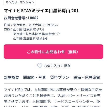
マンスリーマンション
マイナビSTAYミライエ目黒花房山
201
お問合せ番号 :
18082
住所：
東京都
品川区
上大崎
３丁目
12-25
交通：
山手線
目黒駅
徒歩
7
分
東京地下鉄南北線
目黒駅
徒歩
7
分
山手線
五反田駅
徒歩
9
分
この物件にお問合わせ（無料）
お気に入りに保存
部屋概要
間取図・写真
賃料プラン
設備・家具家電
マイナビBizでは、入居期間中にお客様が安心・快適な生活を
お送りいただくことを最優先に、入居サポートサービスを充
実させています。入居期間中、サービスコールセンター、駆