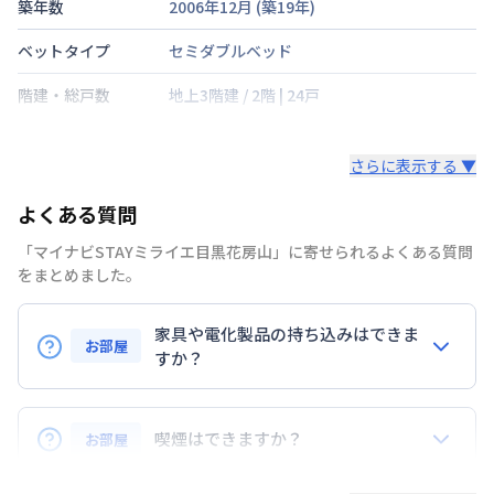
築年数
2006年12月
(築
19
年)
ベットタイプ
セミダブルベッド
階建・総戸数
地上3階建
/
2階
|
24戸
鍵の種類
さらに表示する ▼
部屋の向き
北東
よくある質問
禁煙・喫煙
禁煙
「マイナビSTAYミライエ目黒花房山」に寄せられるよくある質問
山手線
目黒駅
徒歩
7
分
をまとめました。
交通
東京地下鉄南北線
目黒駅
徒歩
7
分
山手線
五反田駅
徒歩
9
分
家具や電化製品の持ち込みはできま
お部屋
定員
すか？
2
名
お持ち込みいただけます。
駐車場
なし
ただし、標準設備として部屋に備え付けの家具・家電
喫煙はできますか？
お部屋
次回更新日
情報更新日より14日以内
以外の扱いについては当社では責任を負いかねます。
あらかじめご了承ください。
弊社が取扱うお部屋はすべて禁煙でございます。
情報更新日
2026年7月25日