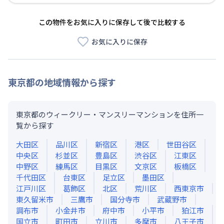
この物件をお気に入りに保存して後で比較する
お気に入りに保存
東京都
の地域情報から探す
東京都のウィークリー・マンスリーマンションを住所一
覧から探す
大田区
品川区
新宿区
港区
世田谷区
中央区
杉並区
豊島区
渋谷区
江東区
中野区
練馬区
目黒区
文京区
板橋区
千代田区
台東区
足立区
墨田区
江戸川区
葛飾区
北区
荒川区
西東京市
東久留米市
三鷹市
国分寺市
武蔵野市
調布市
小金井市
府中市
小平市
狛江市
国立市
町田市
立川市
多摩市
八王子市