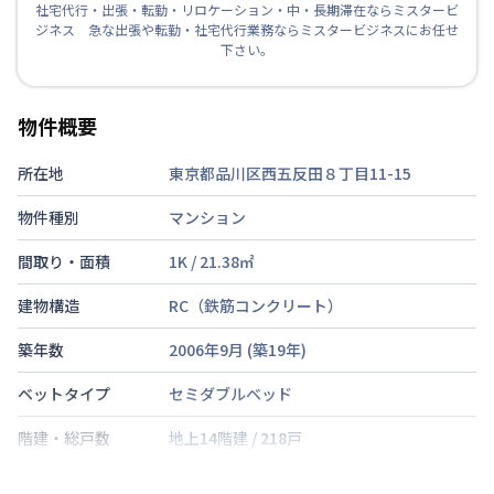
社宅代行・出張・転勤・リロケーション・中・長期滞在ならミスタービ
ジネス 急な出張や転勤・社宅代行業務ならミスタービジネスにお任せ
下さい。
物件概要
所在地
東京都品川区西五反田８丁目11-15
物件種別
マンション
間取り・面積
1K
/
21.38
㎡
建物構造
RC（鉄筋コンクリート）
築年数
2006年9月
(築
19
年)
ベットタイプ
セミダブルベッド
階建・総戸数
地上14階建
/
218戸
鍵の種類