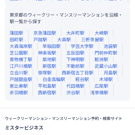
東京都のウィークリー・マンスリーマンションを沿線・
駅一覧から探す
蒲田
駅
京急蒲田
駅
大井町
駅
大崎
駅
田町
駅
戸越
駅
大森
駅
三軒茶屋
駅
大森海岸
駅
早稲田
駅
学芸大学
駅
池袋
駅
芝公園
駅
神楽坂
駅
五反田
駅
門前仲町
駅
青物横丁
駅
築地
駅
下神明
駅
鮫洲
駅
江戸川橋
駅
新宿
駅
不動前
駅
武蔵小山
駅
立会川
駅
笹塚
駅
西新宿五丁目
駅
月島
駅
戸越銀座
駅
白金高輪
駅
糀谷
駅
木場
駅
恵比寿
駅
平和島
駅
代田橋
駅
広尾
駅
赤羽橋
駅
西新宿
駅
渋谷
駅
浅草橋
駅
ウィークリーマンション・マンスリーマンション予約・検索サイト
ミスタービジネス