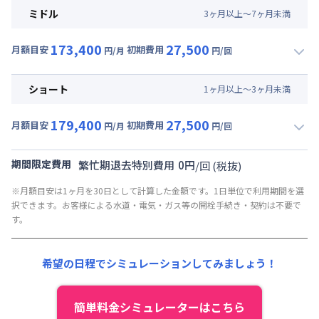
月額賃料目安(30日利用)
ミドル
3
ヶ
月
以上～
7
ヶ
月
未満
賃料 :
129,000円/月 (4,300円/日)
173,400
27,500
光熱費他 :
24,000円/月 (800円/日) (税抜)
月額目安
初期費用
円/月
円/回
▼
ミドル
利用時の料金詳細
清掃料他 :
25,000円/回 (税抜)
月額賃料目安(30日利用)
その他費用 :
ショート
1
ヶ
月
以上～
3
ヶ
月
未満
共益費
:
18,000円/月 (600円/日)
賃料 :
129,000円/月 (4,300円/日)
179,400
27,500
光熱費他 :
24,000円/月 (800円/日) (税抜)
月額目安
初期費用
円/月
円/回
▼
ショート
利用時の料金詳細
清掃料他 :
25,000円/回 (税抜)
月額賃料目安(30日利用)
その他費用 :
期間限定費用
繁忙期退去特別費用
0
円
/
回
(税抜)
共益費
:
18,000円/月 (600円/日)
賃料 :
135,000円/月 (4,500円/日)
※月額目安は1ヶ月を30日として計算した金額です。1日単位で利用期間を選
光熱費他 :
24,000円/月 (800円/日) (税抜)
択できます。お客様による水道・電気・ガス等の開栓手続き・契約は不要で
清掃料他 :
25,000円/回 (税抜)
す。
その他費用 :
共益費
:
18,000円/月 (600円/日)
希望の日程でシミュレーションしてみましょう！
簡単料金シミュレーターはこちら