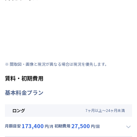
※ 間取図・画像と現況が異なる場合は現況を優先します。
賃料・初期費用
基本料金プラン
ロング
7
ヶ
月
以上～
24
ヶ
月
未満
173,400
27,500
月額目安
初期費用
円/月
円/回
▼
ロング
利用時の料金詳細