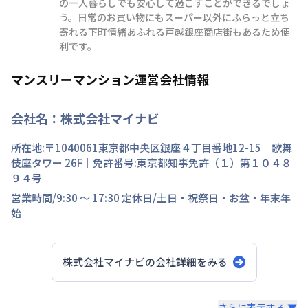
の一人暮らしでも安心して過ごすことができるでしょ
う。日常のお買い物にもスーパー以外にふらっと立ち
寄れる下町情緒あふれる戸越銀座商店街もあるため便
利です。
マンスリーマンション運営会社情報
会社名：
株式会社マイナビ
所在地:〒
1040061
東京都
中央区
銀座
４丁目
番地
12-15 歌舞
伎座タワー 26F
｜免許番号:
東京都知事免許（１）第１０４８
９４号
営業時間/
9:30 ～ 17:30
定休日/
土日・祝祭日・お盆・年末年
始
株式会社マイナビ
の会社詳細をみる
さらに表示する ▼