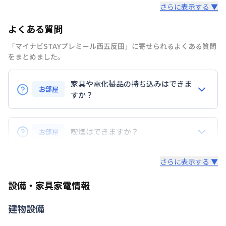
さらに表示する ▼
部屋の向き
タイプによって異なる
よくある質問
禁煙・喫煙
禁煙
「マイナビSTAYプレミール西五反田」に寄せられるよくある質問
東京都浅草線
戸越駅
徒歩
8
分
をまとめました。
交通
東急池上線
大崎広小路駅
徒歩
9
分
東急池上線
戸越銀座駅
徒歩
9
分
家具や電化製品の持ち込みはできま
お部屋
定員
すか？
2
名
お持ち込みいただけます。
駐車場
なし
ただし、標準設備として部屋に備え付けの家具・家電
喫煙はできますか？
お部屋
次回更新日
情報更新日より14日以内
以外の扱いについては当社では責任を負いかねます。
あらかじめご了承ください。
弊社が取扱うお部屋はすべて禁煙でございます。
情報更新日
2026年7月23日
さらに表示する ▼
また、お持ち込みいただいた家具や家電はご退去時に
ご自身で撤去をお願いします。
設備・家具家電情報
建物設備