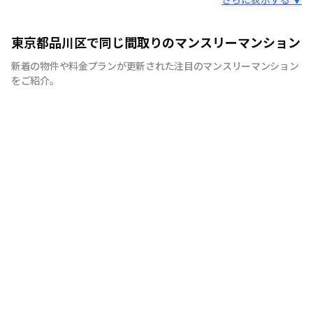
スタッフからのコメント
快適で安心な住まいをご提供。入居者様の住み心地と健康
東京都品川区で同じ間取りのマンスリーマンション
を考え、専門部隊がお部屋を厳選！入居者満足度97％！
新着の物件や料金プランが更新された注目のマンスリーマンション
をご紹介。