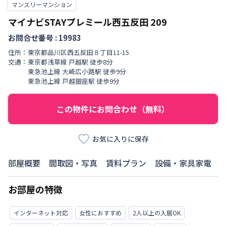
マンスリーマンション
マイナビSTAYプレミール西五反田
209
お問合せ番号 :
19983
住所：
東京都
品川区
西五反田
８丁目
11-15
交通：
東京都浅草線
戸越駅
徒歩
8
分
東急池上線
大崎広小路駅
徒歩
9
分
東急池上線
戸越銀座駅
徒歩
9
分
この物件にお問合わせ（無料）
お気に入りに保存
部屋概要
間取図・写真
賃料プラン
設備・家具家電
お部屋の特徴
インターネット対応
女性におすすめ
2人以上の入居OK