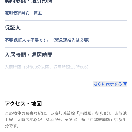
契約形態・取引形態
定期借家契約｜貸主
保証人
不要 保証人は不要です。（緊急連絡先は必要）
入居時間・退居時間
入居時間: 15時00分以降、退居時間:15時00分
さらに表示する ▼
アクセス・地図
この物件の最寄り駅は
、
東京都浅草線
「
戸越駅
」
徒歩8分
、
東急池
上線
「
大崎広小路駅
」
徒歩9分
、
東急池上線
「
戸越銀座駅
」
徒歩9
分
です。