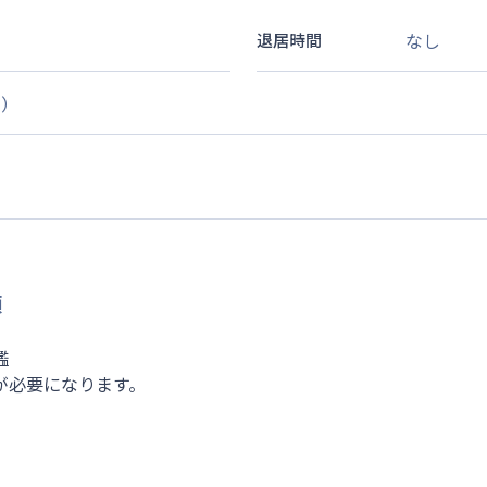
なし
退居時間
す）
類
鑑
が必要になります。