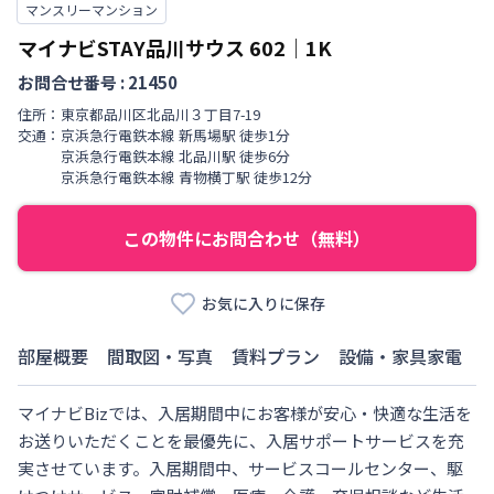
マンスリーマンション
マイナビSTAY品川サウス
602
｜
1K
お問合せ番号 :
21450
住所：
東京都
品川区
北品川
３丁目
7-19
交通：
京浜急行電鉄本線
新馬場駅
徒歩
1
分
京浜急行電鉄本線
北品川駅
徒歩
6
分
京浜急行電鉄本線
青物横丁駅
徒歩
12
分
この物件にお問合わせ（無料）
お気に入りに保存
部屋概要
間取図・写真
賃料プラン
設備・家具家電
マイナビBizでは、入居期間中にお客様が安心・快適な生活を
お送りいただくことを最優先に、入居サポートサービスを充
実させています。入居期間中、サービスコールセンター、駆