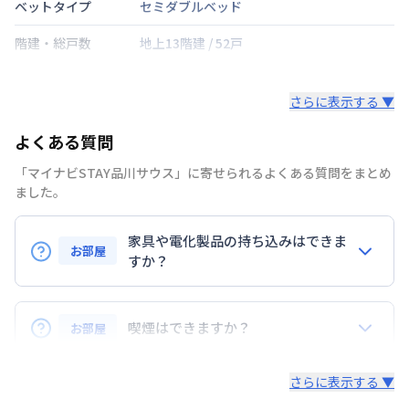
ベットタイプ
セミダブルベッド
階建・総戸数
地上13階建
/
52戸
鍵の種類
さらに表示する ▼
部屋の向き
タイプによって異なる
よくある質問
禁煙・喫煙
禁煙
「マイナビSTAY品川サウス」に寄せられるよくある質問をまとめ
京浜急行電鉄本線
新馬場駅
徒歩
1
分
ました。
交通
京浜急行電鉄本線
北品川駅
徒歩
6
分
京浜急行電鉄本線
青物横丁駅
徒歩
12
分
家具や電化製品の持ち込みはできま
お部屋
定員
すか？
2
名
お持ち込みいただけます。
駐車場
なし
ただし、標準設備として部屋に備え付けの家具・家電
喫煙はできますか？
お部屋
次回更新日
情報更新日より14日以内
以外の扱いについては当社では責任を負いかねます。
あらかじめご了承ください。
弊社が取扱うお部屋はすべて禁煙でございます。
情報更新日
2026年7月27日
さらに表示する ▼
また、お持ち込みいただいた家具や家電はご退去時に
ご自身で撤去をお願いします。