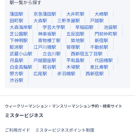
駅一覧から探す
蒲田
駅
京急蒲田
駅
大井町
駅
大崎
駅
田町
駅
大森
駅
三軒茶屋
駅
戸越
駅
大森海岸
駅
学芸大学
駅
早稲田
駅
池袋
駅
芝公園
駅
神楽坂
駅
五反田
駅
門前仲町
駅
下神明
駅
青物横丁
駅
築地
駅
新宿
駅
鮫洲
駅
江戸川橋
駅
笹塚
駅
不動前
駅
武蔵小山
駅
立会川
駅
西新宿五丁目
駅
月島
駅
戸越銀座
駅
平和島
駅
代田橋
駅
白金高輪
駅
糀谷
駅
木場
駅
恵比寿
駅
野方
駅
広尾
駅
赤羽橋
駅
西新宿
駅
渋谷
駅
ウィークリーマンション・マンスリーマンション予約・検索サイト
ミスタービジネス
ご利用ガイド
ミスタービジネスポイント制度