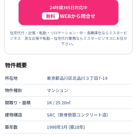
24時間365日対応中
WEBから問合せ
無料
社宅代行・出張・転勤・リロケーション・中・長期滞在ならミスタービ
ジネス 急な出張や転勤・社宅代行業務ならミスタービジネスにお任せ
下さい。
物件概要
所在地
東京都品川区北品川３丁目7-19
物件種別
マンション
間取り・面積
1K
/
25.20
㎡
建物構造
SRC（鉄骨鉄筋コンクリート造）
築年数
1998年3月
(築
28
年)