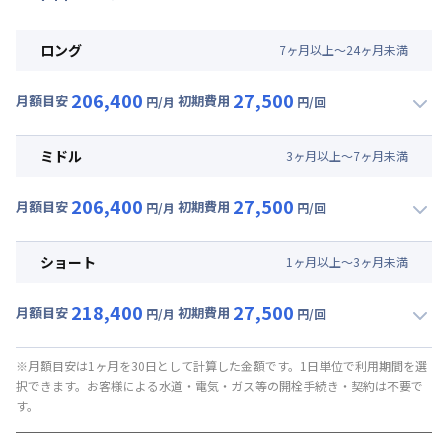
ロング
7
ヶ
月
以上～
24
ヶ
月
未満
206,400
27,500
月額目安
初期費用
円/月
円/回
▼
ロング
利用時の料金詳細
月額賃料目安(30日利用)
ミドル
3
ヶ
月
以上～
7
ヶ
月
未満
賃料 :
162,000円/月 (5,400円/日)
206,400
27,500
光熱費他 :
24,000円/月 (800円/日) (税抜)
月額目安
初期費用
円/月
円/回
▼
ミドル
利用時の料金詳細
清掃料他 :
25,000円/回 (税抜)
月額賃料目安(30日利用)
その他費用 :
ショート
1
ヶ
月
以上～
3
ヶ
月
未満
共益費
:
18,000円/月 (600円/日)
賃料 :
162,000円/月 (5,400円/日)
218,400
27,500
光熱費他 :
24,000円/月 (800円/日) (税抜)
月額目安
初期費用
円/月
円/回
▼
ショート
利用時の料金詳細
清掃料他 :
25,000円/回 (税抜)
月額賃料目安(30日利用)
その他費用 :
※月額目安は1ヶ月を30日として計算した金額です。1日単位で利用期間を選
択できます。お客様による水道・電気・ガス等の開栓手続き・契約は不要で
共益費
:
18,000円/月 (600円/日)
賃料 :
174,000円/月 (5,800円/日)
す。
光熱費他 :
24,000円/月 (800円/日) (税抜)
清掃料他 :
25,000円/回 (税抜)