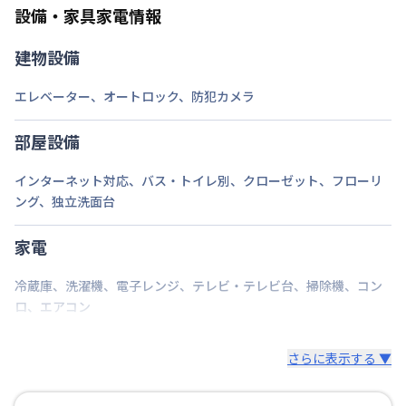
設備・家具家電情報
建物設備
エレベーター
、
オートロック
、
防犯カメラ
部屋設備
インターネット対応
、
バス・トイレ別
、
クローゼット
、
フローリ
ング
、
独立洗面台
家電
冷蔵庫
、
洗濯機
、
電子レンジ
、
テレビ・テレビ台
、
掃除機
、
コン
ロ
、
エアコン
さらに表示する ▼