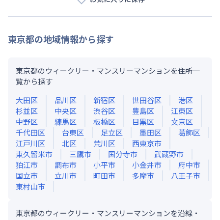
東京都
の地域情報から探す
東京都のウィークリー・マンスリーマンションを住所一
覧から探す
大田区
品川区
新宿区
世田谷区
港区
杉並区
中央区
渋谷区
豊島区
江東区
中野区
練馬区
板橋区
目黒区
文京区
千代田区
台東区
足立区
墨田区
葛飾区
江戸川区
北区
荒川区
西東京市
東久留米市
三鷹市
国分寺市
武蔵野市
狛江市
調布市
小平市
小金井市
府中市
国立市
立川市
町田市
多摩市
八王子市
東村山市
東京都のウィークリー・マンスリーマンションを沿線・