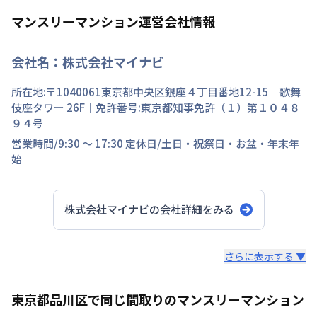
マンスリーマンション運営会社情報
会社名：
株式会社マイナビ
所在地:〒
1040061
東京都
中央区
銀座
４丁目
番地
12-15 歌舞
伎座タワー 26F
｜免許番号:
東京都知事免許（１）第１０４８
９４号
営業時間/
9:30 ～ 17:30
定休日/
土日・祝祭日・お盆・年末年
始
株式会社マイナビ
の会社詳細をみる
スタッフからのコメント
さらに表示する ▼
快適で安心な住まいをご提供。入居者様の住み心地と健康
東京都品川区で同じ間取りのマンスリーマンション
を考え、専門部隊がお部屋を厳選！入居者満足度97％！