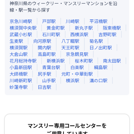
神奈川県のウィークリー・マンスリーマンションを沿
線・駅一覧から探す
京急川崎
駅
戸部
駅
川崎
駅
平沼橋
駅
横須賀中央
駅
黄金町
駅
新丸子
駅
阪東橋
駅
武蔵小杉
駅
石川町
駅
西横浜
駅
吉野町
駅
生麦
駅
向河原
駅
八丁畷
駅
菊名
駅
横須賀
駅
関内
駅
天王町
駅
日ノ出町
駅
大倉山
駅
高島町
駅
京急鶴見
駅
花月総持寺
駅
新横浜
駅
桜木町
駅
南太田
駅
小島新田
駅
青葉台
駅
白楽
駅
綱島
駅
大師橋
駅
尻手
駅
元町・中華街
駅
川崎新町
駅
山手
駅
横浜
駅
溝の口
駅
妙蓮寺
駅
日吉
駅
マンスリー専用コールセンターを
ご用意しています