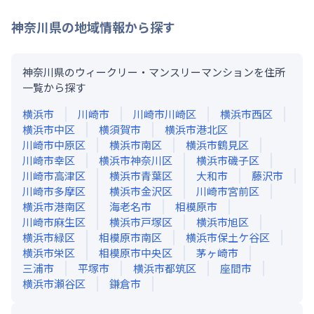
神奈川県
の地域情報から探す
神奈川県のウィークリー・マンスリーマンションを住所
一覧から探す
横浜市
川崎市
川崎市川崎区
横浜市西区
横浜市中区
横須賀市
横浜市港北区
川崎市中原区
横浜市南区
横浜市鶴見区
川崎市幸区
横浜市神奈川区
横浜市磯子区
川崎市高津区
横浜市青葉区
大和市
藤沢市
川崎市多摩区
横浜市金沢区
川崎市宮前区
横浜市港南区
海老名市
相模原市
川崎市麻生区
横浜市戸塚区
横浜市旭区
横浜市緑区
相模原市南区
横浜市保土ケ谷区
横浜市栄区
相模原市中央区
茅ヶ崎市
三浦市
平塚市
横浜市都筑区
座間市
横浜市瀬谷区
鎌倉市