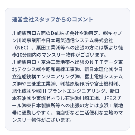
運営会社スタッフからのコメント
川崎駅西口方面のDell株式会社や㈱東芝、㈱キャノ
ン川崎事業所や日本電気通信システム株式会社
（NEC）、栗田工業㈱等への出張の方には駅より徒
歩10分圏内のマンスリー物件がございます。
川崎駅東口・京浜工業地帯へ出張のＮＴＴデータ東
北テクシス㈱や昭和電線工事㈱、新日本理化㈱や日
立造船鉄構エンジニアリング㈱、富士電機システム
ズ㈱や三菱重工業㈱、㈱荏原製作所や富士機材㈱、
旭化成㈱や㈱IHIプラントエンジニアリング、新日
本石油㈱や東燃ゼネラル石油㈱川崎工場、JFEスチ
ール㈱東日本製鉄所等への出張の方には京浜工業地
帯に通勤しやすく、商店街など生活便利な立地のマ
ンスリー物件がございます。