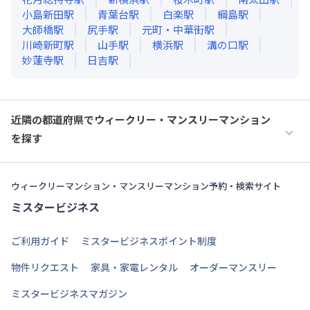
小島新田
駅
青葉台
駅
白楽
駅
綱島
駅
大師橋
駅
尻手
駅
元町・中華街
駅
川崎新町
駅
山手
駅
横浜
駅
溝の口
駅
妙蓮寺
駅
日吉
駅
近隣の都道府県でウィークリー・マンスリーマンション
を探す
ウィークリーマンション・マンスリーマンション予約・検索サイト
ミスタービジネス
ご利用ガイド
ミスタービジネスポイント制度
物件リクエスト
家具・家電レンタル
オーダーマンスリー
ミスタービジネスマガジン