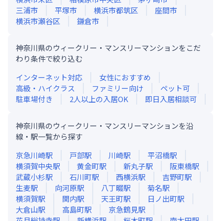
三浦市
平塚市
横浜市都筑区
座間市
横浜市瀬谷区
鎌倉市
神奈川県のウィークリー・マンスリーマンションをこだ
わり条件で絞り込む
インターネット対応
女性におすすめ
高級・ハイクラス
ファミリー向け
ペット可
駐車場付き
2人以上の入居OK
即日入居相談可
神奈川県のウィークリー・マンスリーマンションを沿
線・駅一覧から探す
京急川崎
駅
戸部
駅
川崎
駅
平沼橋
駅
横須賀中央
駅
黄金町
駅
新丸子
駅
阪東橋
駅
武蔵小杉
駅
石川町
駅
西横浜
駅
吉野町
駅
生麦
駅
向河原
駅
八丁畷
駅
菊名
駅
横須賀
駅
関内
駅
天王町
駅
日ノ出町
駅
大倉山
駅
高島町
駅
京急鶴見
駅
花月総持寺
駅
新横浜
駅
桜木町
駅
南太田
駅