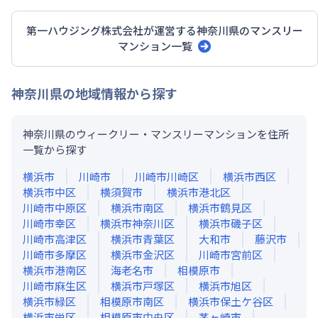
第一ハウジング株式会社
が運営する
神奈川県
のマンスリー
マンション一覧
神奈川県
の地域情報から探す
神奈川県のウィークリー・マンスリーマンションを住所
一覧から探す
横浜市
川崎市
川崎市川崎区
横浜市西区
横浜市中区
横須賀市
横浜市港北区
川崎市中原区
横浜市南区
横浜市鶴見区
川崎市幸区
横浜市神奈川区
横浜市磯子区
川崎市高津区
横浜市青葉区
大和市
藤沢市
川崎市多摩区
横浜市金沢区
川崎市宮前区
横浜市港南区
海老名市
相模原市
川崎市麻生区
横浜市戸塚区
横浜市旭区
横浜市緑区
相模原市南区
横浜市保土ケ谷区
横浜市栄区
相模原市中央区
茅ヶ崎市