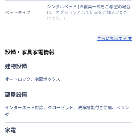
シングルベッド
(※寝具一式をご希望の場合
ベットタイプ
は、オプションとして新品をご購入いただ
けます。)
階建・総戸数
地上2階建
さらに表示する ▼
鍵の種類
鍵
設備・家具家電情報
部屋の向き
南東
建物設備
禁煙・喫煙
禁煙
オートロック
、
宅配ボックス
京浜急行電鉄本線
横須賀中央駅
徒歩
15
分
交通
京浜急行電鉄本線
県立大学駅
徒歩
9
分
京急久里浜線
堀ノ内駅
徒歩
19
分
部屋設備
定員
2
名
インターネット対応
、
クローゼット
、
洗浄機能付き便座
、
ベラン
ダ
あり(空き要確認)
駐車場
敷地内駐車場
期間を指定して契約可能
、
月額
家電