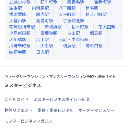
武蔵小杉
駅
石川町
駅
西横浜
駅
吉野町
駅
生麦
駅
向河原
駅
八丁畷
駅
菊名
駅
横須賀
駅
関内
駅
天王町
駅
日ノ出町
駅
大倉山
駅
高島町
駅
京急鶴見
駅
花月総持寺
駅
新横浜
駅
桜木町
駅
南太田
駅
小島新田
駅
青葉台
駅
白楽
駅
綱島
駅
大師橋
駅
尻手
駅
元町・中華街
駅
川崎新町
駅
山手
駅
横浜
駅
溝の口
駅
妙蓮寺
駅
日吉
駅
ウィークリーマンション・マンスリーマンション予約・検索サイト
ミスタービジネス
ご利用ガイド
ミスタービジネスポイント制度
物件リクエスト
家具・家電レンタル
オーダーマンスリー
ミスタービジネスマガジン