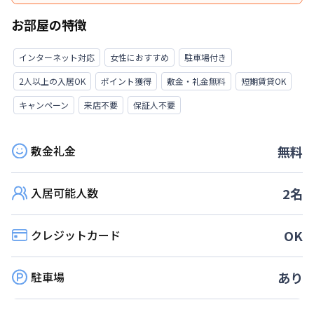
特典内容
お部屋の特徴
洗濯用洗剤（３回分）＆トイレットペーパー（２
ロール）をお部屋にご用意いたします♪
インターネット対応
女性におすすめ
駐車場付き
2人以上の入居OK
ポイント獲得
敷金・礼金無料
短期賃貸OK
利用条件
キャンペーン
来店不要
保証人不要
ご契約者様全員
対象期間
敷金礼金
無料
2025年10月30日
~
2026年10月31日
入居可能人数
2
名
期間の制限はありません
クレジットカード
OK
駐車場
あり