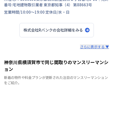
番号:
宅地建物取引業者 東京都知事（4） 第88663号
営業時間/
10:00～19:00
定休日/
水・日
株式会社Rバンク
の会社詳細をみる
スタッフからのコメント
さらに表示する ▼
即入居希望でも柔軟に対応させていただきますので、お気
神奈川県横須賀市で同じ間取りのマンスリーマンシ
軽にお問い合わせください。
ョン
新着の物件や料金プランが更新された注目のマンスリーマンション
をご紹介。