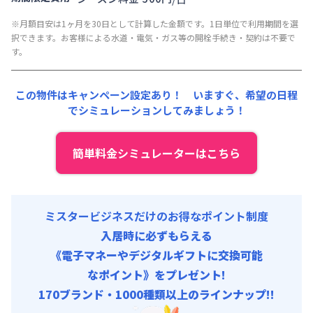
管理費
:
15,000円/月 (500円/日)
賃料 :
123,000円/月 (4,100円/日)
※月額目安は1ヶ月を30日として計算した金額です。1日単位で利用期間を選
初期費用
光熱費他 :
24,000円/月 (800円/日) (税抜)
択できます。お客様による水道・電気・ガス等の開栓手続き・契約は不要で
契約事務手数料 : 5,000円/回 (税抜)
清掃料他 :
15,000円/回 (税抜)
す。
その他費用 :
管理費
:
15,000円/月 (500円/日)
この物件はキャンペーン設定あり！ いますぐ、
希望の日程
初期費用
でシミュレーションしてみましょう！
契約事務手数料 : 5,000円/回 (税抜)
簡単料金シミュレーターはこちら
ミスタービジネスだけのお得なポイント制度
入居時に必ずもらえる
《電子マネーやデジタルギフトに交換可能
なポイント》をプレゼント!
170ブランド・1000種類以上のラインナップ!!