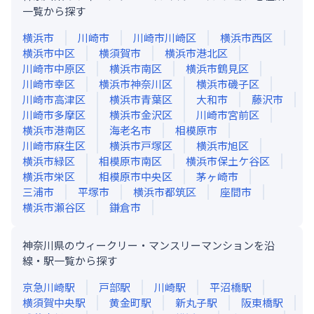
一覧から探す
横浜市
川崎市
川崎市川崎区
横浜市西区
横浜市中区
横須賀市
横浜市港北区
川崎市中原区
横浜市南区
横浜市鶴見区
川崎市幸区
横浜市神奈川区
横浜市磯子区
川崎市高津区
横浜市青葉区
大和市
藤沢市
川崎市多摩区
横浜市金沢区
川崎市宮前区
横浜市港南区
海老名市
相模原市
川崎市麻生区
横浜市戸塚区
横浜市旭区
横浜市緑区
相模原市南区
横浜市保土ケ谷区
横浜市栄区
相模原市中央区
茅ヶ崎市
三浦市
平塚市
横浜市都筑区
座間市
横浜市瀬谷区
鎌倉市
神奈川県のウィークリー・マンスリーマンションを沿
線・駅一覧から探す
京急川崎
駅
戸部
駅
川崎
駅
平沼橋
駅
横須賀中央
駅
黄金町
駅
新丸子
駅
阪東橋
駅