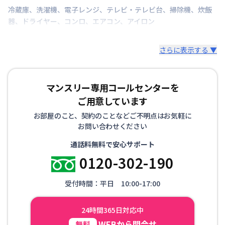
次回更新日
情報更新日より14日以内
冷蔵庫
、
洗濯機
、
電子レンジ
、
テレビ・テレビ台
、
掃除機
、
炊飯
器
、
ドライヤー
、
コンロ
、
エアコン
、
アイロン
情報更新日
2026年7月26日
さらに表示する ▼
マンスリー専用コールセンターを
ご用意しています
お部屋のこと、契約のことなどご不明点はお気軽に
お問い合わせください
通話料無料で安心サポート
0120-302-190
受付時間：平日 10:00-17:00
24時間365日対応中
WEBから問合せ
無料