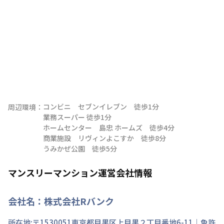
コンビニ　セブンイレブン　徒歩1分

周辺環境：
業務スーパー 徒歩1分　

ホームセンター　島忠 ホームズ　徒歩4分

商業施設　リヴィンよこすか　徒歩8分

うみかぜ公園　徒歩5分
マンスリーマンション運営会社情報
会社名：
株式会社Rバンク
所在地:〒
1530051
東京都
目黒区
上目黒
２丁目
番地
6-11
｜免許