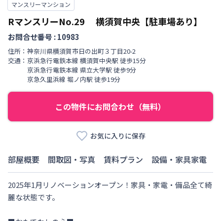
マンスリーマンション
RマンスリーNo.29 横須賀中央【駐車場あり】
お問合せ番号 :
10983
住所：
神奈川県
横須賀市
日の出町
３丁目
20-2
交通：
京浜急行電鉄本線
横須賀中央駅
徒歩
15
分
京浜急行電鉄本線
県立大学駅
徒歩
9
分
京急久里浜線
堀ノ内駅
徒歩
19
分
この物件にお問合わせ（無料）
お気に入りに保存
部屋概要
間取図・写真
賃料プラン
設備・家具家電
2025年1月リノベーションオープン！家具・家電・備品全て綺
麗な状態です。
