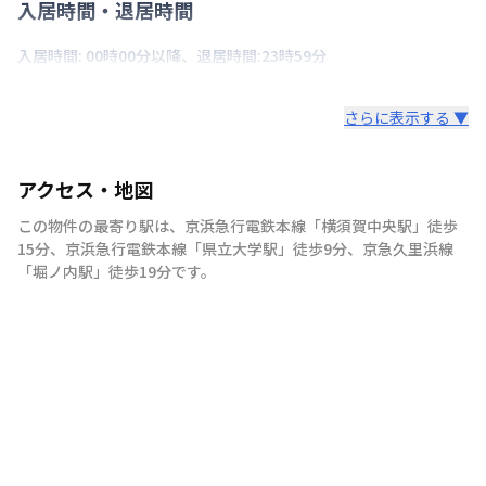
入居時間・退居時間
入居時間: 00時00分以降、退居時間:23時59分
さらに表示する ▼
アクセス・地図
この物件の最寄り駅は
、
京浜急行電鉄本線
「
横須賀中央駅
」
徒歩
15分
、
京浜急行電鉄本線
「
県立大学駅
」
徒歩9分
、
京急久里浜線
「
堀ノ内駅
」
徒歩19分
です。