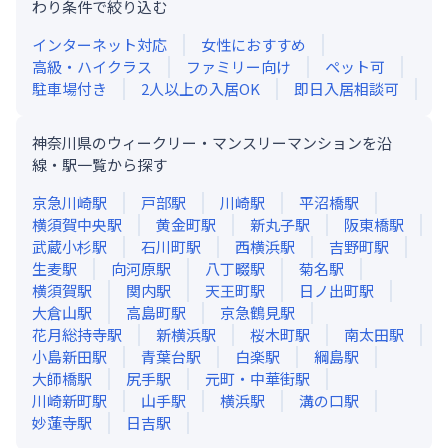
わり条件で絞り込む
インターネット対応
女性におすすめ
高級・ハイクラス
ファミリー向け
ペット可
駐車場付き
2人以上の入居OK
即日入居相談可
神奈川県のウィークリー・マンスリーマンションを沿
線・駅一覧から探す
京急川崎
駅
戸部
駅
川崎
駅
平沼橋
駅
横須賀中央
駅
黄金町
駅
新丸子
駅
阪東橋
駅
武蔵小杉
駅
石川町
駅
西横浜
駅
吉野町
駅
生麦
駅
向河原
駅
八丁畷
駅
菊名
駅
横須賀
駅
関内
駅
天王町
駅
日ノ出町
駅
大倉山
駅
高島町
駅
京急鶴見
駅
花月総持寺
駅
新横浜
駅
桜木町
駅
南太田
駅
小島新田
駅
青葉台
駅
白楽
駅
綱島
駅
大師橋
駅
尻手
駅
元町・中華街
駅
川崎新町
駅
山手
駅
横浜
駅
溝の口
駅
妙蓮寺
駅
日吉
駅