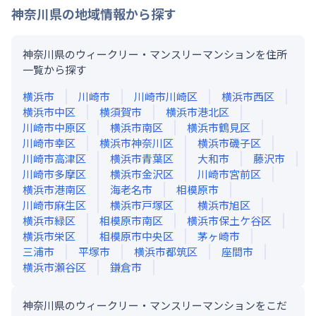
神奈川県
の地域情報から探す
神奈川県のウィークリー・マンスリーマンションを住所
一覧から探す
横浜市
川崎市
川崎市川崎区
横浜市西区
横浜市中区
横須賀市
横浜市港北区
川崎市中原区
横浜市南区
横浜市鶴見区
川崎市幸区
横浜市神奈川区
横浜市磯子区
川崎市高津区
横浜市青葉区
大和市
藤沢市
川崎市多摩区
横浜市金沢区
川崎市宮前区
横浜市港南区
海老名市
相模原市
川崎市麻生区
横浜市戸塚区
横浜市旭区
横浜市緑区
相模原市南区
横浜市保土ケ谷区
横浜市栄区
相模原市中央区
茅ヶ崎市
三浦市
平塚市
横浜市都筑区
座間市
横浜市瀬谷区
鎌倉市
神奈川県のウィークリー・マンスリーマンションをこだ