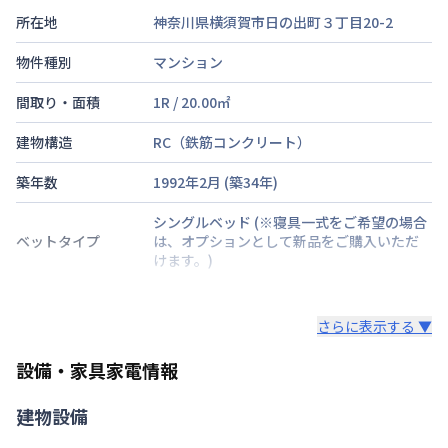
所在地
神奈川県横須賀市日の出町３丁目20-2
物件種別
マンション
間取り・面積
1R
/
20.00
㎡
建物構造
RC（鉄筋コンクリート）
築年数
1992年2月
(築
34
年)
シングルベッド
(※寝具一式をご希望の場合
ベットタイプ
は、オプションとして新品をご購入いただ
けます。)
階建・総戸数
地上2階建
/
2階
さらに表示する ▼
鍵の種類
鍵
設備・家具家電情報
部屋の向き
南東
建物設備
禁煙・喫煙
禁煙