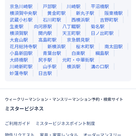
京急川崎
駅
戸部
駅
川崎
駅
平沼橋
駅
横須賀中央
駅
黄金町
駅
新丸子
駅
阪東橋
駅
武蔵小杉
駅
石川町
駅
西横浜
駅
吉野町
駅
生麦
駅
向河原
駅
八丁畷
駅
菊名
駅
横須賀
駅
関内
駅
天王町
駅
日ノ出町
駅
大倉山
駅
高島町
駅
京急鶴見
駅
花月総持寺
駅
新横浜
駅
桜木町
駅
南太田
駅
小島新田
駅
青葉台
駅
白楽
駅
綱島
駅
大師橋
駅
尻手
駅
元町・中華街
駅
川崎新町
駅
山手
駅
横浜
駅
溝の口
駅
妙蓮寺
駅
日吉
駅
ウィークリーマンション・マンスリーマンション予約・検索サイト
ミスタービジネス
ご利用ガイド
ミスタービジネスポイント制度
物件リクエスト
家具・家電レンタル
オーダーマンスリー