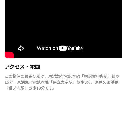
アクセス・地図
この物件の最寄り駅は
、
京浜急行電鉄本線
「
横須賀中央駅
」
徒歩
15分
、
京浜急行電鉄本線
「
県立大学駅
」
徒歩9分
、
京急久里浜線
「
堀ノ内駅
」
徒歩19分
です。