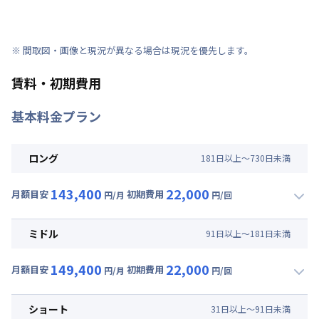
※ 間取図・画像と現況が異なる場合は現況を優先します。
賃料・初期費用
基本料金プラン
ロング
181
日
以上～
730
日
未満
143,400
22,000
月額目安
初期費用
円/月
円/回
▼
ロング
利用時の料金詳細
月額賃料目安(30日利用)
ミドル
91
日
以上～
181
日
未満
賃料 :
102,000円/月 (3,400円/日)
149,400
22,000
光熱費他 :
24,000円/月 (800円/日) (税抜)
月額目安
初期費用
円/月
円/回
▼
ミドル
利用時の料金詳細
清掃料他 :
15,000円/回 (税抜)
月額賃料目安(30日利用)
その他費用 :
ショート
31
日
以上～
91
日
未満