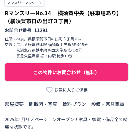
マンスリーマンション
RマンスリーNo.34 横須賀中央【駐車場あり】
（横須賀市日の出町３丁目）
お問合せ番号 :
11291
住所：
神奈川県
横須賀市
日の出町
３丁目
20-2
交通：
京浜急行電鉄本線
横須賀中央駅
徒歩
15
分
京浜急行電鉄本線
県立大学駅
徒歩
9
分
京急久里浜線
堀ノ内駅
徒歩
19
分
この物件にお問合わせ（無料）
お気に入りに保存
部屋概要
間取図・写真
賃料プラン
設備・家具家電
2025年1月リノベーションオープン！家具・家電・備品全て綺
麗な状態です。
