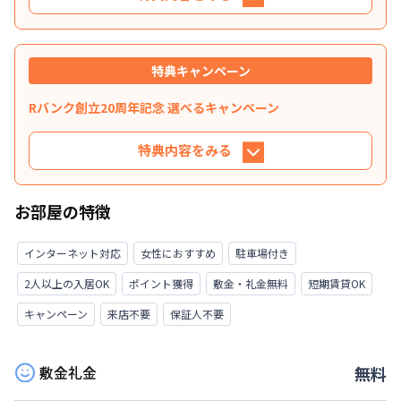
特典内容
特典キャンペーン
洗濯用洗剤（３回分）＆トイレットペーパー（２
ロール）をお部屋にご用意いたします♪
Rバンク創立20周年記念 選べるキャンペーン
利用条件
特典内容をみる
ご契約者様全員
特典内容
対象期間
お部屋の特徴
3万円分の選べる特典 8月を含む期間に30日以
2025年10月30日
~
2026年10月31日
上ご入居いただける方限定で、「Amazonギフト3
インターネット対応
女性におすすめ
駐車場付き
万円分プレゼント」または「お見積り総額より3
期間の制限はありません
2人以上の入居OK
ポイント獲得
敷金・礼金無料
短期賃貸OK
万円分割引」のいずれかを適用いたします。 ※新
規お申し込みが対象となります（延長時は適用い
キャンペーン
来店不要
保証人不要
たしかねます）。 ※Amazonギフトカードをお選
びいただいた場合は、ご入居者さまへEメールで
敷金礼金
お送りします。
無料