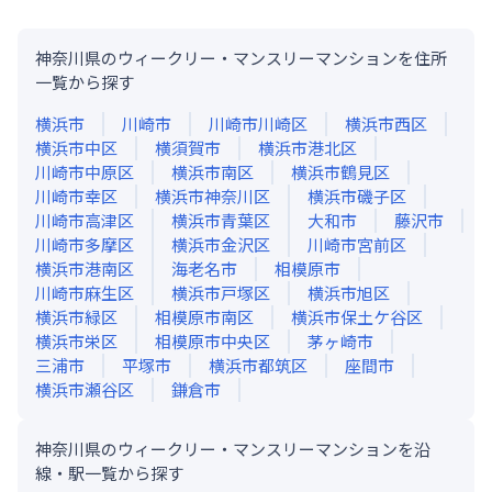
神奈川県のウィークリー・マンスリーマンションを住所
一覧から探す
横浜市
川崎市
川崎市川崎区
横浜市西区
横浜市中区
横須賀市
横浜市港北区
川崎市中原区
横浜市南区
横浜市鶴見区
川崎市幸区
横浜市神奈川区
横浜市磯子区
川崎市高津区
横浜市青葉区
大和市
藤沢市
川崎市多摩区
横浜市金沢区
川崎市宮前区
横浜市港南区
海老名市
相模原市
川崎市麻生区
横浜市戸塚区
横浜市旭区
横浜市緑区
相模原市南区
横浜市保土ケ谷区
横浜市栄区
相模原市中央区
茅ヶ崎市
三浦市
平塚市
横浜市都筑区
座間市
横浜市瀬谷区
鎌倉市
神奈川県のウィークリー・マンスリーマンションを沿
線・駅一覧から探す