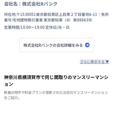
会社名：
株式会社Rバンク
所在地:〒
1530051
東京都
目黒区
上目黒
２丁目
番地
6-11
｜免許
番号:
宅地建物取引業者 東京都知事（4） 第88663号
営業時間/
10:00～19:00
定休日/
水・日
株式会社Rバンク
の会社詳細をみる
スタッフからのコメント
さらに表示する ▼
即入居希望でも柔軟に対応させていただきますので、お気
神奈川県横須賀市で同じ間取りのマンスリーマンシ
軽にお問い合わせください。
ョン
新着の物件や料金プランが更新された注目のマンスリーマンション
をご紹介。