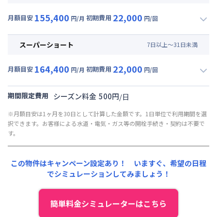
管理費
:
15,000円/月 (500円/日)
賃料 :
108,000円/月 (3,600円/日)
初期費用
155,400
22,000
光熱費他 :
24,000円/月 (800円/日) (税抜)
月額目安
初期費用
円/月
円/回
契約事務手数料 : 5,000円/回 (税抜)
▼
ショート
利用時の料金詳細
清掃料他 :
15,000円/回 (税抜)
月額賃料目安(30日利用)
その他費用 :
スーパーショート
7
日
以上～
31
日
未満
管理費
:
15,000円/月 (500円/日)
賃料 :
114,000円/月 (3,800円/日)
初期費用
164,400
22,000
光熱費他 :
24,000円/月 (800円/日) (税抜)
月額目安
初期費用
円/月
円/回
契約事務手数料 : 5,000円/回 (税抜)
▼
スーパーショート
利用時の料金詳細
清掃料他 :
15,000円/回 (税抜)
月額賃料目安(30日利用)
その他費用 :
期間限定費用
シーズン料金
500
円
/
日
管理費
:
15,000円/月 (500円/日)
賃料 :
123,000円/月 (4,100円/日)
※月額目安は1ヶ月を30日として計算した金額です。1日単位で利用期間を選
初期費用
光熱費他 :
24,000円/月 (800円/日) (税抜)
択できます。お客様による水道・電気・ガス等の開栓手続き・契約は不要で
契約事務手数料 : 5,000円/回 (税抜)
清掃料他 :
15,000円/回 (税抜)
す。
その他費用 :
管理費
:
15,000円/月 (500円/日)
この物件はキャンペーン設定あり！ いますぐ、
希望の日程
初期費用
でシミュレーションしてみましょう！
契約事務手数料 : 5,000円/回 (税抜)
簡単料金シミュレーターはこちら