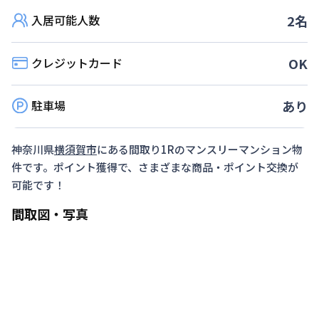
利用条件
入居可能人数
2
名
①8月を含む30日以上ご入居いただける方 ※ご利
用日数が条件に満たない場合は適用外となりま
クレジットカード
OK
す。 ②他の割引サービスとの併用はいたしかねま
す。延長も適用外となります。
駐車場
あり
対象期間
2026年7月6日
~
2026年8月31日
神奈川県
横須賀市
にある間取り
1R
のマンスリーマンション物
2026年7月～（空室がなくなり次第終了します）
件です。ポイント獲得で、さまざまな商品・ポイント交換が
可能です！
間取図・写真