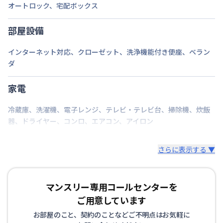
オートロック
、
宅配ボックス
京浜急行電鉄本線
横須賀中央駅
徒歩
15
分
交通
京浜急行電鉄本線
県立大学駅
徒歩
9
分
京急久里浜線
堀ノ内駅
徒歩
19
分
部屋設備
定員
2
名
インターネット対応
、
クローゼット
、
洗浄機能付き便座
、
ベラン
ダ
あり(空き要確認)
駐車場
敷地内駐車場
期間を指定して契約可能
、
月額
家電
次回更新日
情報更新日より14日以内
冷蔵庫
、
洗濯機
、
電子レンジ
、
テレビ・テレビ台
、
掃除機
、
炊飯
器
、
ドライヤー
、
コンロ
、
エアコン
、
アイロン
情報更新日
2026年7月24日
さらに表示する ▼
マンスリー専用コールセンターを
ご用意しています
お部屋のこと、契約のことなどご不明点はお気軽に