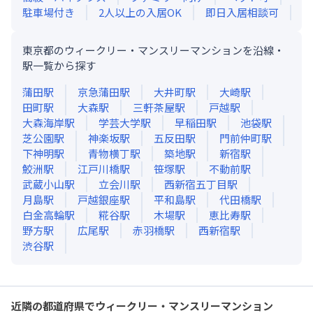
駐車場付き
2人以上の入居OK
即日入居相談可
東京都のウィークリー・マンスリーマンションを沿線・
駅一覧から探す
蒲田
駅
京急蒲田
駅
大井町
駅
大崎
駅
田町
駅
大森
駅
三軒茶屋
駅
戸越
駅
大森海岸
駅
学芸大学
駅
早稲田
駅
池袋
駅
芝公園
駅
神楽坂
駅
五反田
駅
門前仲町
駅
下神明
駅
青物横丁
駅
築地
駅
新宿
駅
鮫洲
駅
江戸川橋
駅
笹塚
駅
不動前
駅
武蔵小山
駅
立会川
駅
西新宿五丁目
駅
月島
駅
戸越銀座
駅
平和島
駅
代田橋
駅
白金高輪
駅
糀谷
駅
木場
駅
恵比寿
駅
野方
駅
広尾
駅
赤羽橋
駅
西新宿
駅
渋谷
駅
近隣の都道府県でウィークリー・マンスリーマンション