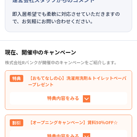
即入居希望でも柔軟に対応させていただきますの
で、お気軽にお問い合わせください。
現在、開催中のキャンペーン
株式会社Rバンク
が開催中のキャンペーンをご紹介します。
【おもてなしの心】洗濯用洗剤＆トイレットペーパ
特典
ープレゼント
特典内容をみる
洗濯用洗剤（３回分）＆トイレットペーパー
特典
（２ロール）をお部屋にご用意いたします♪
【オープニングキャンペーン】賃料50％OFF☆
割引
利用条件
ご契約者様全員
特典内容をみる