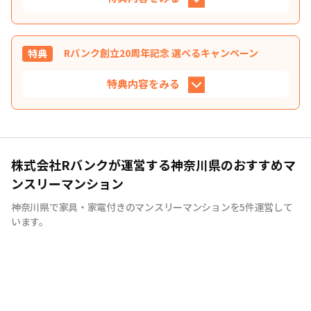
対象期間
2025年10月30日
~
2026年10月31日
30日間分の賃料を50％割引いたします。 ※30
特典
日目以降は通常料金となります。※50％割引の
Rバンク創立20周年記念 選べるキャンペーン
特典
期間の制限はありません
基準はショート賃料の金額となります。
特典内容をみる
①30日以上ご入居いただける方 ②他のキャン
利用条
ペーンや割引との併用はできません。延長も
件
3万円分の選べる特典 8月を含む期間に30日以上
適用外となります。
ご入居いただける方限定で、「Amazonギフト3万
円分プレゼント」または「お見積り総額より3万円
対象期間
2026年6月30日
~
2026年8月31日
株式会社Rバンクが運営する神奈川県のおすすめマ
特
分割引」のいずれかを適用いたします。 ※新規お
ンスリーマンション
典
申し込みが対象となります（延長時は適用いたしか
2026年6月～（空室がなくなり次第終了します）
ねます）。 ※Amazonギフトカードをお選びいた
神奈川県で家具・家電付きのマンスリーマンションを5件運営して
だいた場合は、ご入居者さまへEメールでお送りし
います。
ます。
①8月を含む30日以上ご入居いただける方 ※ご利
利用
用日数が条件に満たない場合は適用外となりま
条件
す。 ②他の割引サービスとの併用はいたしかね
ます。延長も適用外となります。