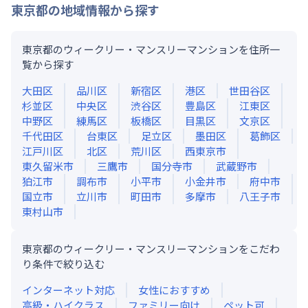
東京都
の地域情報から探す
東京都のウィークリー・マンスリーマンションを住所一
覧から探す
大田区
品川区
新宿区
港区
世田谷区
杉並区
中央区
渋谷区
豊島区
江東区
中野区
練馬区
板橋区
目黒区
文京区
千代田区
台東区
足立区
墨田区
葛飾区
江戸川区
北区
荒川区
西東京市
東久留米市
三鷹市
国分寺市
武蔵野市
狛江市
調布市
小平市
小金井市
府中市
国立市
立川市
町田市
多摩市
八王子市
東村山市
東京都のウィークリー・マンスリーマンションをこだわ
り条件で絞り込む
インターネット対応
女性におすすめ
高級・ハイクラス
ファミリー向け
ペット可