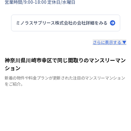
営業時間/
9:00-18:00
定休日/
水曜日
ミノラスサブリース株式会社
の会社詳細をみる
スタッフからのコメント
さらに表示する ▼
当社は東京都大田区・品川区・川崎駅周辺を主に260部屋
神奈川県川崎市幸区で同じ間取りのマンスリーマン
運営をしております。地域密着型でお客様にとって最適な
ション
お部屋のご紹介をさせていただきます。駐車場付きやご家
新着の物件や料金プランが更新された注目のマンスリーマンション
族様向けの広めのお部屋、出張の際の宿舎利用までご用意
をご紹介。
できますので、お気軽にお問合せくださいませ。