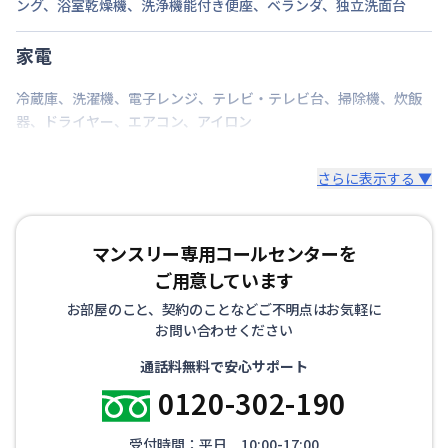
ング
、
浴室乾燥機
、
洗浄機能付き便座
、
ベランダ
、
独立洗面台
碗・皿、洗濯用洗剤、洗濯カゴ、固形石鹸、石鹸スタ
ンド、スリッパ、トイレットペーパー、ゴミ箱、ゴミ
家電
袋（45ℓ）、消臭剤、傘など
冷蔵庫
、
洗濯機
、
電子レンジ
、
テレビ・テレビ台
、
掃除機
、
炊飯
▼寝具・リネン
器
、
ドライヤー
、
エアコン
、
アイロン
掛け布団、枕、枕カバー、シーツ、毛布、バスタオ
ル、バスマット、フェイスタオル
さらに表示する ▼
※お布団類は全て羽毛布団を設置。人数に合わせて敷
布団も追加可能です。
マンスリー専用コールセンターを
その他、調理器具セット、生活用品セット、お掃除セ
ットなどをオプションでご用意しています。
ご用意しています
お部屋のこと、契約のことなどご不明点はお気軽に
お問い合わせください
通話料無料で安心サポート
0120-302-190
受付時間：平日 10:00-17:00