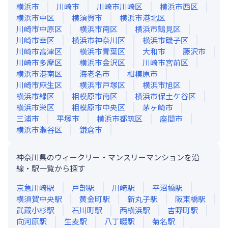
横浜市
川崎市
川崎市川崎区
横浜市西区
横浜市中区
横須賀市
横浜市港北区
川崎市中原区
横浜市南区
横浜市鶴見区
川崎市幸区
横浜市神奈川区
横浜市磯子区
川崎市高津区
横浜市青葉区
大和市
藤沢市
川崎市多摩区
横浜市金沢区
川崎市宮前区
横浜市港南区
海老名市
相模原市
川崎市麻生区
横浜市戸塚区
横浜市旭区
横浜市緑区
相模原市南区
横浜市保土ケ谷区
横浜市栄区
相模原市中央区
茅ヶ崎市
三浦市
平塚市
横浜市都筑区
座間市
横浜市瀬谷区
鎌倉市
神奈川県のウィークリー・マンスリーマンションを沿
線・駅一覧から探す
京急川崎
駅
戸部
駅
川崎
駅
平沼橋
駅
横須賀中央
駅
黄金町
駅
新丸子
駅
阪東橋
駅
武蔵小杉
駅
石川町
駅
西横浜
駅
吉野町
駅
向河原
駅
生麦
駅
八丁畷
駅
菊名
駅