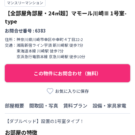
マンスリーマンション
【全部屋角部屋・24㎡超】マモール川崎Ⅲ
1号室-
type
お問合せ番号 :
6383
住所：
神奈川県
川崎市幸区
中幸町
４丁目
22-2
交通：
湘南新宿ライン宇須
新川崎駅
徒歩
7
分
東海道本線
川崎駅
徒歩
7
分
京浜急行電鉄本線
京急川崎駅
徒歩
10
分
この物件にお問合わせ（無料）
お気に入りに保存
部屋概要
間取図・写真
賃料プラン
設備・家具家電
【ダブルベッド】設置の1号室タイプ！
お部屋の特徴