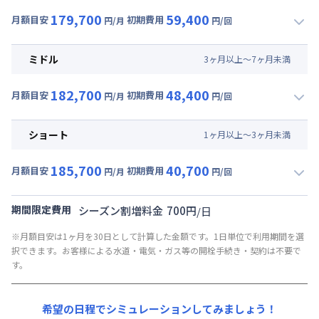
179,700
59,400
月額目安
初期費用
円/月
円/回
▼
ロング
利用時の料金詳細
月額賃料目安(30日利用)
ミドル
3
ヶ
月
以上～
7
ヶ
月
未満
賃料 :
120,000円/月 (4,000円/日)
182,700
48,400
光熱費他 :
27,000円/月 (900円/日) (税抜)
月額目安
初期費用
円/月
円/回
▼
ミドル
利用時の料金詳細
清掃料他 :
38,500円/回
月額賃料目安(30日利用)
その他費用 :
ショート
1
ヶ
月
以上～
3
ヶ
月
未満
管理費
:
30,000円/月 (1,000円/日)
賃料 :
123,000円/月 (4,100円/日)
初期費用
185,700
40,700
光熱費他 :
27,000円/月 (900円/日) (税抜)
月額目安
初期費用
円/月
円/回
契約事務手数料 : 10,000円/回 (税抜)
▼
ショート
利用時の料金詳細
清掃料他 :
27,500円/回
リネン代 : 9,000円/回 (税抜)
月額賃料目安(30日利用)
その他費用 :
期間限定費用
シーズン割増料金
700
円
/
日
管理費
:
30,000円/月 (1,000円/日)
賃料 :
126,000円/月 (4,200円/日)
※月額目安は1ヶ月を30日として計算した金額です。1日単位で利用期間を選
初期費用
光熱費他 :
27,000円/月 (900円/日) (税抜)
択できます。お客様による水道・電気・ガス等の開栓手続き・契約は不要で
契約事務手数料 : 10,000円/回 (税抜)
清掃料他 :
19,800円/回
す。
リネン代 : 9,000円/回 (税抜)
その他費用 :
管理費
:
30,000円/月 (1,000円/日)
希望の日程でシミュレーションしてみましょう！