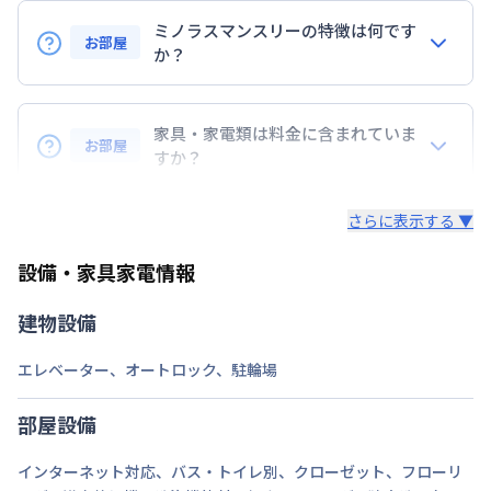
交通
東海道本線
川崎駅
徒歩
7
分
ミノラスマンスリーの特徴は何です
京浜急行電鉄本線
京急川崎駅
徒歩
10
分
お部屋
か？
定員
2
名
『敷金』『礼金』などの初期費用は無し！
駐車場
あり(空き要確認)
コスト削減に◎
家具・家電類は料金に含まれていま
お部屋
すか？
次回更新日
情報更新日より14日以内
・早期トラブル対応☆地域密着で展開している為、直
入居後すぐに日常生活を送る為の、生活に必要な家具
ぐに駆けつけられます。
情報更新日
2026年7月23日
さらに表示する ▼
家電・生活用品を
すべて取り揃えています！
・24時間安心のコールセンターサポートをご用意し
ています。
設備・家具家電情報
▼家電・家具
・延長契約で１日刻みの延長OK！
・解除予告は１４日前！急な予定変更もご安心くださ
テレビ、ドライヤー、炊飯ジャー、洗濯機、掃除機、
建物設備
い。
ベッド、冷蔵庫、電子レンジ、照明、ケトル、コン
・全部屋レイトチェックアウト付。翌日昼12時退去
ロ、イス、テーブル、テレビ台、カーテンを標準装
エレベーター
、
オートロック
、
駐輪場
でご支度にもゆとりが持てます。
備。
部屋設備
▼キッチン・掃除用品
インターネット対応
、
バス・トイレ別
、
クローゼット
、
フローリ
コップ、スプーン、フォーク、お箸、しゃもじ、茶