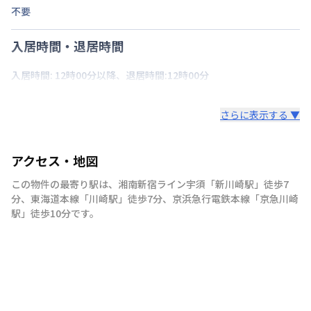
不要
入居時間・退居時間
入居時間: 12時00分以降、退居時間:12時00分
さらに表示する ▼
アクセス・地図
この物件の最寄り駅は
、
湘南新宿ライン宇須
「
新川崎駅
」
徒歩7
分
、
東海道本線
「
川崎駅
」
徒歩7分
、
京浜急行電鉄本線
「
京急川崎
駅
」
徒歩10分
です。