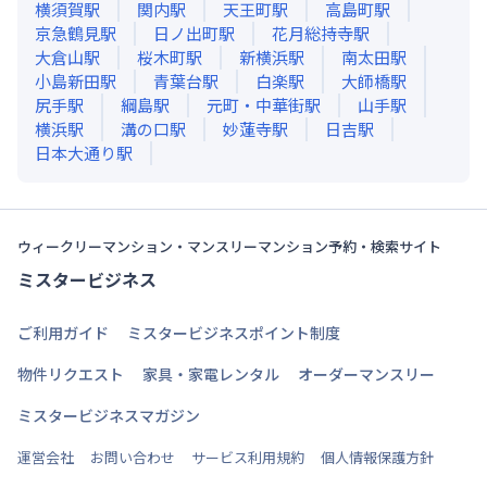
横須賀
駅
関内
駅
天王町
駅
高島町
駅
京急鶴見
駅
日ノ出町
駅
花月総持寺
駅
大倉山
駅
桜木町
駅
新横浜
駅
南太田
駅
小島新田
駅
青葉台
駅
白楽
駅
大師橋
駅
尻手
駅
綱島
駅
元町・中華街
駅
山手
駅
横浜
駅
溝の口
駅
妙蓮寺
駅
日吉
駅
日本大通り
駅
ウィークリーマンション・マンスリーマンション予約・検索サイト
ミスタービジネス
ご利用ガイド
ミスタービジネスポイント制度
物件リクエスト
家具・家電レンタル
オーダーマンスリー
ミスタービジネスマガジン
運営会社
お問い合わせ
サービス利用規約
個人情報保護方針