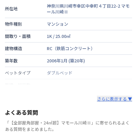
神奈川県川崎市幸区中幸町４丁目22-2
マモ
所在地
ール川崎Ⅲ
物件種別
マンション
間取り・面積
1K
/
25.00
㎡
建物構造
RC（鉄筋コンクリート）
築年数
2006年1月
(築
20
年)
ベットタイプ
ダブルベッド
階建・総戸数
鍵の種類
電子キー
さらに表示する ▼
部屋の向き
タイプによって異なる
よくある質問
禁煙・喫煙
「【全部屋角部屋・24㎡超】マモール川崎Ⅲ」に寄せられるよく
ある質問をまとめました。
湘南新宿ライン宇須
新川崎駅
徒歩
7
分