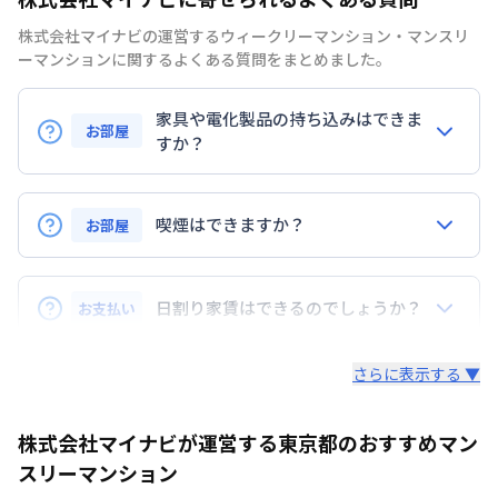
株式会社マイナビの運営するウィークリーマンション・マンスリ
ーマンションに関するよくある質問をまとめました。
家具や電化製品の持ち込みはできま
お部屋
すか？
お持ち込みいただけます。
ただし、標準設備として部屋に備え付けの家具・家電
喫煙はできますか？
お部屋
以外の扱いについては当社では責任を負いかねます。
あらかじめご了承ください。
弊社が取扱うお部屋はすべて禁煙でございます。
また、お持ち込みいただいた家具や家電はご退去時に
日割り家賃はできるのでしょうか？
お支払い
ご自身で撤去をお願いします。
可能です。
さらに表示する ▼
ご請求させていただく家賃は、契約開始日から契約終
了日までの日数分となります。
株式会社マイナビが運営する東京都のおすすめマン
スリーマンション