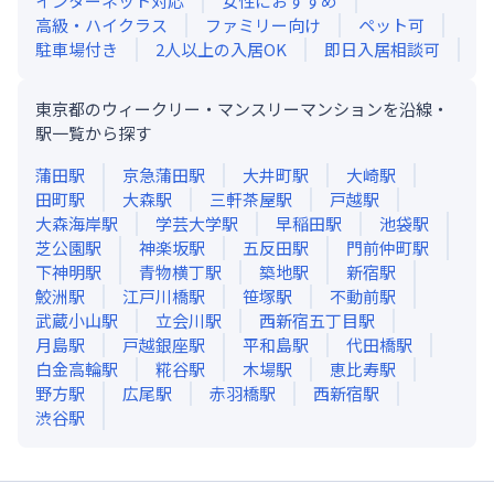
インターネット対応
女性におすすめ
高級・ハイクラス
ファミリー向け
ペット可
駐車場付き
2人以上の入居OK
即日入居相談可
東京都のウィークリー・マンスリーマンションを沿線・
駅一覧から探す
蒲田
駅
京急蒲田
駅
大井町
駅
大崎
駅
田町
駅
大森
駅
三軒茶屋
駅
戸越
駅
大森海岸
駅
学芸大学
駅
早稲田
駅
池袋
駅
芝公園
駅
神楽坂
駅
五反田
駅
門前仲町
駅
下神明
駅
青物横丁
駅
築地
駅
新宿
駅
鮫洲
駅
江戸川橋
駅
笹塚
駅
不動前
駅
武蔵小山
駅
立会川
駅
西新宿五丁目
駅
月島
駅
戸越銀座
駅
平和島
駅
代田橋
駅
白金高輪
駅
糀谷
駅
木場
駅
恵比寿
駅
野方
駅
広尾
駅
赤羽橋
駅
西新宿
駅
渋谷
駅