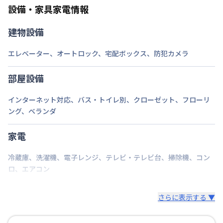
設備・家具家電情報
建物設備
エレベーター
、
オートロック
、
宅配ボックス
、
防犯カメラ
部屋設備
インターネット対応
、
バス・トイレ別
、
クローゼット
、
フローリ
ング
、
ベランダ
家電
冷蔵庫
、
洗濯機
、
電子レンジ
、
テレビ・テレビ台
、
掃除機
、
コン
ロ
、
エアコン
さらに表示する ▼