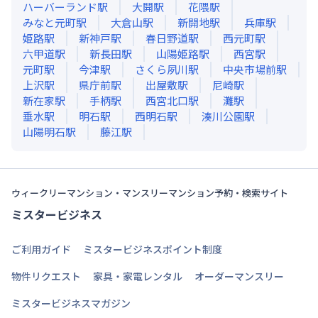
ハーバーランド
駅
大開
駅
花隈
駅
みなと元町
駅
大倉山
駅
新開地
駅
兵庫
駅
姫路
駅
新神戸
駅
春日野道
駅
西元町
駅
六甲道
駅
新長田
駅
山陽姫路
駅
西宮
駅
元町
駅
今津
駅
さくら夙川
駅
中央市場前
駅
上沢
駅
県庁前
駅
出屋敷
駅
尼崎
駅
新在家
駅
手柄
駅
西宮北口
駅
灘
駅
垂水
駅
明石
駅
西明石
駅
湊川公園
駅
山陽明石
駅
藤江
駅
ウィークリーマンション・マンスリーマンション予約・検索サイト
ミスタービジネス
ご利用ガイド
ミスタービジネスポイント制度
物件リクエスト
家具・家電レンタル
オーダーマンスリー
ミスタービジネスマガジン