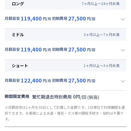
ロング
7
ヶ
月
以上～
24
ヶ
月
未満
119,400
27,500
月額目安
初期費用
円/月
円/回
▼
ロング
利用時の料金詳細
月額賃料目安(30日利用)
ミドル
3
ヶ
月
以上～
7
ヶ
月
未満
賃料 :
75,000円/月 (2,500円/日)
119,400
27,500
光熱費他 :
24,000円/月 (800円/日) (税抜)
月額目安
初期費用
円/月
円/回
▼
ミドル
利用時の料金詳細
清掃料他 :
25,000円/回 (税抜)
月額賃料目安(30日利用)
その他費用 :
ショート
1
ヶ
月
以上～
3
ヶ
月
未満
共益費
:
18,000円/月 (600円/日)
賃料 :
75,000円/月 (2,500円/日)
122,400
27,500
光熱費他 :
24,000円/月 (800円/日) (税抜)
月額目安
初期費用
円/月
円/回
▼
ショート
利用時の料金詳細
清掃料他 :
25,000円/回 (税抜)
月額賃料目安(30日利用)
その他費用 :
期間限定費用
繁忙期退去特別費用
0
円
/
回
(税抜)
共益費
:
18,000円/月 (600円/日)
賃料 :
78,000円/月 (2,600円/日)
※月額目安は1ヶ月を30日として計算した金額です。1日単位で利用期間を選
光熱費他 :
24,000円/月 (800円/日) (税抜)
択できます。お客様による水道・電気・ガス等の開栓手続き・契約は不要で
清掃料他 :
25,000円/回 (税抜)
す。
その他費用 :