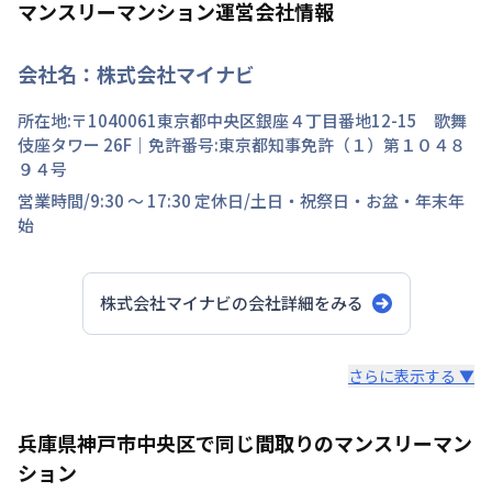
マンスリーマンション運営会社情報
会社名：
株式会社マイナビ
所在地:〒
1040061
東京都
中央区
銀座
４丁目
番地
12-15 歌舞
伎座タワー 26F
｜免許番号:
東京都知事免許（１）第１０４８
９４号
営業時間/
9:30 ～ 17:30
定休日/
土日・祝祭日・お盆・年末年
始
株式会社マイナビ
の会社詳細をみる
スタッフからのコメント
さらに表示する ▼
快適で安心な住まいをご提供。入居者様の住み心地と健康
兵庫県神戸市中央区で同じ間取りのマンスリーマン
を考え、専門部隊がお部屋を厳選！入居者満足度97％！
ション