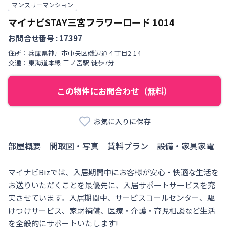
マンスリーマンション
マイナビSTAY三宮フラワーロード
1014
お問合せ番号 :
17397
住所：
兵庫県
神戸市中央区
磯辺通
４丁目
2-14
交通：
東海道本線
三ノ宮駅
徒歩
7
分
この物件にお問合わせ（無料）
お気に入りに保存
部屋概要
間取図・写真
賃料プラン
設備・家具家電
マイナビBizでは、入居期間中にお客様が安心・快適な生活を
お送りいただくことを最優先に、入居サポートサービスを充
実させています。入居期間中、サービスコールセンター、駆
けつけサービス、家財補償、医療・介護・育児相談など生活
を全般的にサポートいたします!