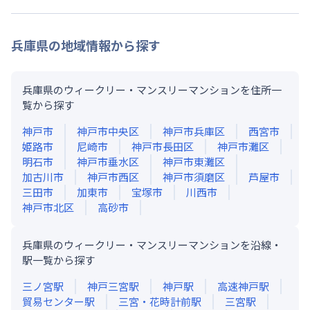
兵庫県
の地域情報から探す
兵庫県のウィークリー・マンスリーマンションを住所一
覧から探す
神戸市
神戸市中央区
神戸市兵庫区
西宮市
姫路市
尼崎市
神戸市長田区
神戸市灘区
明石市
神戸市垂水区
神戸市東灘区
加古川市
神戸市西区
神戸市須磨区
芦屋市
三田市
加東市
宝塚市
川西市
神戸市北区
高砂市
兵庫県のウィークリー・マンスリーマンションを沿線・
駅一覧から探す
三ノ宮
駅
神戸三宮
駅
神戸
駅
高速神戸
駅
貿易センター
駅
三宮・花時計前
駅
三宮
駅