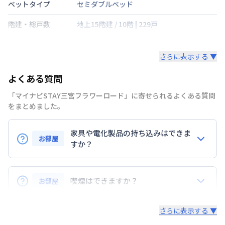
ベットタイプ
セミダブルベッド
階建・総戸数
地上15階建
/
10階
|
229戸
鍵の種類
さらに表示する ▼
部屋の向き
北東
よくある質問
禁煙・喫煙
禁煙
「マイナビSTAY三宮フラワーロード」に寄せられるよくある質問
交通
東海道本線
三ノ宮駅
徒歩
7
分
をまとめました。
定員
2
名
家具や電化製品の持ち込みはできま
お部屋
すか？
駐車場
なし
お持ち込みいただけます。
次回更新日
情報更新日より14日以内
ただし、標準設備として部屋に備え付けの家具・家電
喫煙はできますか？
お部屋
情報更新日
2026年7月26日
以外の扱いについては当社では責任を負いかねます。
あらかじめご了承ください。
弊社が取扱うお部屋はすべて禁煙でございます。
さらに表示する ▼
また、お持ち込みいただいた家具や家電はご退去時に
ご自身で撤去をお願いします。