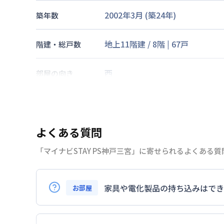
2002年3月
(築
24
年)
築年数
地上11階建
/
8階
|
67戸
階建・総戸数
西
部屋の向き
阪急電鉄神戸線
神戸三宮駅
徒歩
阪神電鉄本線
神戸三宮駅
徒歩
5
交通
神戸新交通
三宮駅
徒歩
5
分
よくある質問
「マイナビSTAY PS神戸三宮」に寄せられるよくある
なし
駐車場
2026年7月24日
情報更新日
家具や電化製品の持ち込みはでき
お部屋
お持ち込みいただけます。
ただし、標準設備として部屋に備え付けの