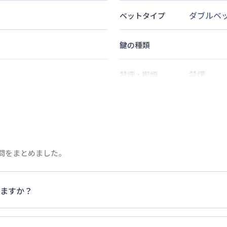
ダブルベ
ベットタイプ
鍵の種類
禁煙
禁煙・喫煙
5
分
分
2
名
定員
質問をまとめました。
情報更新日
次回更新日
ますか？
家具・家電以外の扱いについては当社では責任を負いかねます