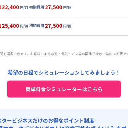
目安(30日利用)
122,400
27,500
初期費用
円/月
円/回
,000円/月 (2,600円/日)
ル
利用時の料金詳細
:
24,000円/月 (800円/日) (税抜)
目安(30日利用)
125,400
27,500
初期費用
:
25,000円/回 (税抜)
円/月
円/回
,000円/月 (2,600円/日)
ート
利用時の料金詳細
 :
:
24,000円/月 (800円/日) (税抜)
目安(30日利用)
:
18,000円/月 (600円/日)
:
25,000円/回 (税抜)
,000円/月 (2,700円/日)
 :
期間を選択できます。お客様による水道・電気・ガス等の開栓手続き・契約は不要で
:
24,000円/月 (800円/日) (税抜)
:
18,000円/月 (600円/日)
:
25,000円/回 (税抜)
 :
希望の日程でシミュレーションしてみましょう！
:
18,000円/月 (600円/日)
簡単料金シミュレーターはこちら
スタービジネスだけのお得なポイント制度