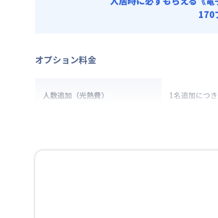
入居時に必ずもらえる
《電
17
オプション料金
人数追加（光熱費）
1名追加につ