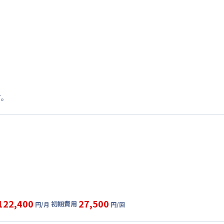
す。
122,400
27,500
初期費用
円/月
円/回
グ
利用時の料金詳細