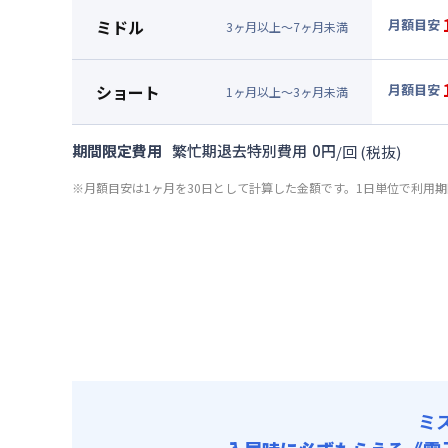
月額賃料
ミドル
月額目安
3
ヶ
月
以上～
7
ヶ
月
未満
賃料 :
78
▼
ミド
光熱費他 
月額賃料
ショート
月額目安
清掃料他 
1
ヶ
月
以上～
3
ヶ
月
未満
賃料 :
78
▼
ショ
その他費用
光熱費他 
月額賃料
共益費
期間限定費用
繁忙期退去特別費用
0
円
/
回
(税抜)
清掃料他 
賃料 :
81
その他費用
※月額目安は1ヶ月を30日として計算した金額です。1日単位で利用
光熱費他 
共益費
清掃料他 
その他費用
共益費
ミ