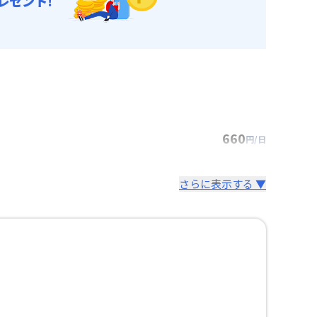
レゼント!
660
円/日
さらに表示する ▼