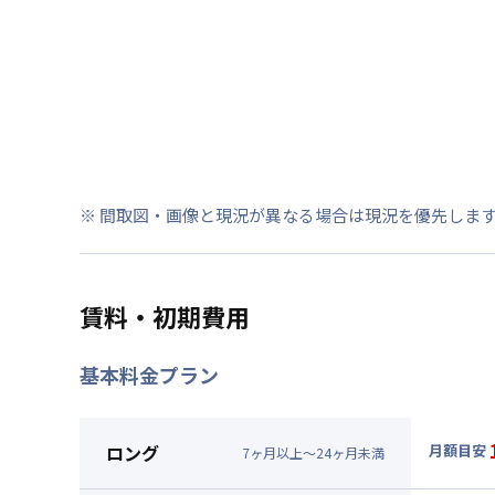
※ 間取図・画像と現況が異なる場合は現況を優先しま
賃料・初期費用
基本料金プラン
ロング
月額目安
7
ヶ
月
以上～
24
ヶ
月
未満
▼
ロン