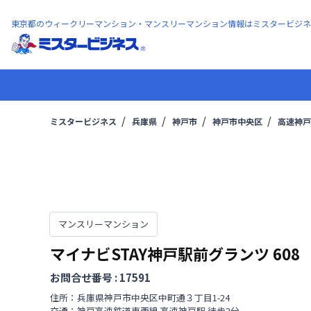
東京都のウィークリーマンション・マンスリーマンション情報はミスタービジネ
ミスタービジネス
兵庫県
神戸市
神戸市中央区
高速神戸
マンスリーマンション
マイナビSTAY神戸駅前グランツ
608
お問合せ番号 :
17591
住所：
兵庫県
神戸市中央区
中町通
３丁目
1-24
交通：
神戸高速鉄道東西線
高速神戸駅
徒歩
2
分