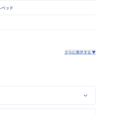
ルベッド
さらに表示する ▼
より14日以内
。あらかじめご了承ください。