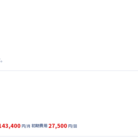
す。
143,400
27,500
初期費用
円/月
円/回
グ
利用時の料金詳細