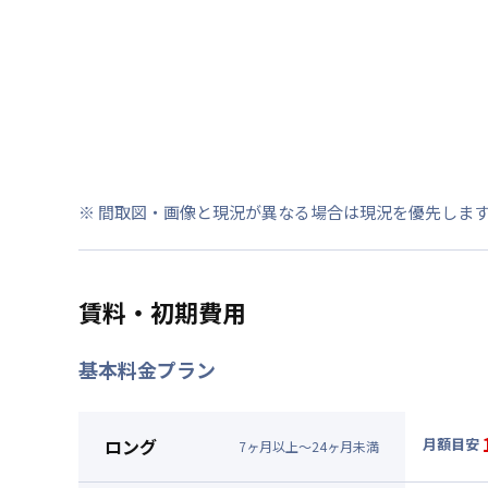
※ 間取図・画像と現況が異なる場合は現況を優先しま
賃料・初期費用
基本料金プラン
ロング
月額目安
7
ヶ
月
以上～
24
ヶ
月
未満
▼
ロン