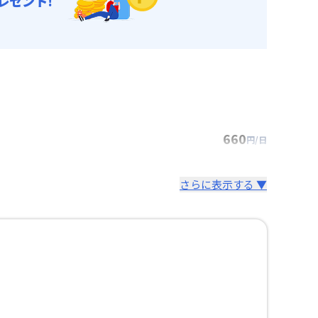
レゼント!
660
円/日
さらに表示する ▼