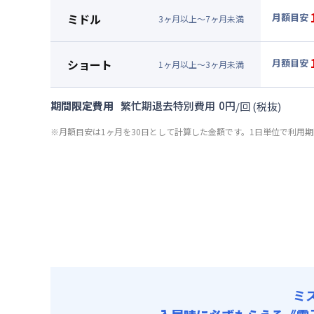
月額賃料
ミドル
月額目安
3
ヶ
月
以上～
7
ヶ
月
未満
賃料 :
99
▼
ミド
光熱費他 
月額賃料
ショート
月額目安
清掃料他 
1
ヶ
月
以上～
3
ヶ
月
未満
賃料 :
99
▼
ショ
その他費用
光熱費他 
月額賃料
共益費
期間限定費用
繁忙期退去特別費用
0
円
/
回
(税抜)
清掃料他 
賃料 :
10
その他費用
※月額目安は1ヶ月を30日として計算した金額です。1日単位で利用
光熱費他 
共益費
清掃料他 
その他費用
共益費
ミ