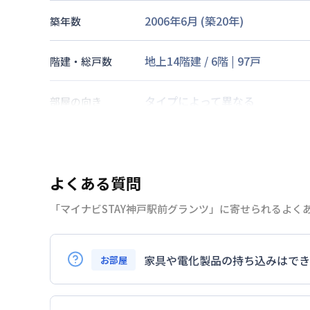
2006年6月
(築
20
年)
築年数
地上14階建
/
6階
|
97戸
階建・総戸数
タイプによって異なる
部屋の向き
神戸高速鉄道東西線
高速神戸駅
交通
神戸市海岸線
ハーバーランド駅
よくある質問
なし
駐車場
「マイナビSTAY神戸駅前グランツ」に寄せられるよく
2026年7月23日
情報更新日
家具や電化製品の持ち込みはでき
お部屋
お持ち込みいただけます。
ただし、標準設備として部屋に備え付けの