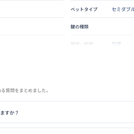
セミダブ
ベットタイプ
鍵の種類
禁煙
禁煙・喫煙
徒歩
2
分
2
名
定員
徒歩
6
分
情報更新日
次回更新日
ある質問をまとめました。
ますか？
家具・家電以外の扱いについては当社では責任を負いかねます