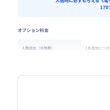
入居時に必ずもらえる
《電
17
オプション料金
人数追加（光熱費）
1名追加につ