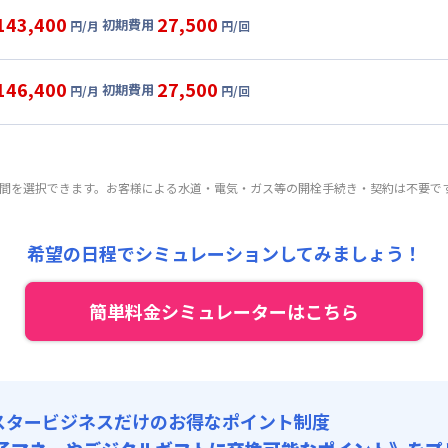
目安(30日利用)
143,400
27,500
初期費用
円/月
円/回
,000円/月 (3,300円/日)
ル
利用時の料金詳細
:
24,000円/月 (800円/日) (税抜)
目安(30日利用)
146,400
27,500
初期費用
:
25,000円/回 (税抜)
円/月
円/回
,000円/月 (3,300円/日)
ート
利用時の料金詳細
 :
:
24,000円/月 (800円/日) (税抜)
目安(30日利用)
:
18,000円/月 (600円/日)
:
25,000円/回 (税抜)
2,000円/月 (3,400円/日)
 :
期間を選択できます。お客様による水道・電気・ガス等の開栓手続き・契約は不要で
:
24,000円/月 (800円/日) (税抜)
:
18,000円/月 (600円/日)
:
25,000円/回 (税抜)
 :
希望の日程でシミュレーションしてみましょう！
:
18,000円/月 (600円/日)
簡単料金シミュレーターはこちら
スタービジネスだけのお得なポイント制度