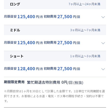
ロング
7
ヶ
月
以上～
24
ヶ
月
未満
125,400
27,500
月額目安
初期費用
円/月
円/回
▼
ロング
利用時の料金詳細
月額賃料目安(30日利用)
ミドル
3
ヶ
月
以上～
7
ヶ
月
未満
賃料 :
81,000円/月 (2,700円/日)
125,400
27,500
光熱費他 :
24,000円/月 (800円/日) (税抜)
月額目安
初期費用
円/月
円/回
▼
ミドル
利用時の料金詳細
清掃料他 :
25,000円/回 (税抜)
月額賃料目安(30日利用)
その他費用 :
ショート
1
ヶ
月
以上～
3
ヶ
月
未満
共益費
:
18,000円/月 (600円/日)
賃料 :
81,000円/月 (2,700円/日)
128,400
27,500
光熱費他 :
24,000円/月 (800円/日) (税抜)
月額目安
初期費用
円/月
円/回
▼
ショート
利用時の料金詳細
清掃料他 :
25,000円/回 (税抜)
月額賃料目安(30日利用)
その他費用 :
期間限定費用
繁忙期退去特別費用
0
円
/
回
(税抜)
共益費
:
18,000円/月 (600円/日)
賃料 :
84,000円/月 (2,800円/日)
※月額目安は1ヶ月を30日として計算した金額です。1日単位で利用期間を選
光熱費他 :
24,000円/月 (800円/日) (税抜)
択できます。お客様による水道・電気・ガス等の開栓手続き・契約は不要で
清掃料他 :
25,000円/回 (税抜)
す。
その他費用 :