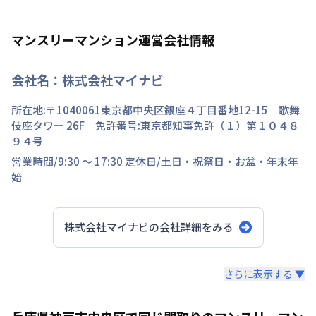
マンスリーマンション運営会社情報
会社名：
株式会社マイナビ
所在地:〒
1040061
東京都
中央区
銀座
４丁目
番地
12-15 歌舞
伎座タワー 26F
｜免許番号:
東京都知事免許（１）第１０４８
９４号
営業時間/
9:30 ～ 17:30
定休日/
土日・祝祭日・お盆・年末年
始
株式会社マイナビ
の会社詳細をみる
スタッフからのコメント
さらに表示する ▼
快適で安心な住まいをご提供。入居者様の住み心地と健康