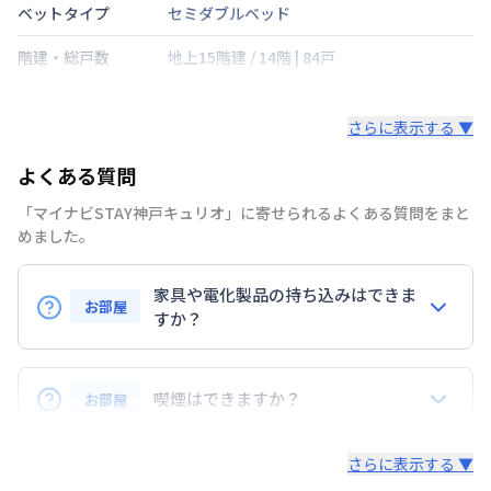
ベットタイプ
セミダブルベッド
階建・総戸数
地上15階建
/
14階
|
84戸
鍵の種類
さらに表示する ▼
部屋の向き
北
よくある質問
禁煙・喫煙
禁煙
「マイナビSTAY神戸キュリオ」に寄せられるよくある質問をまと
東海道本線
神戸駅
徒歩
4
分
めました。
交通
神戸市海岸線
ハーバーランド駅
徒歩
4
分
神戸高速鉄道東西線
高速神戸駅
徒歩
9
分
家具や電化製品の持ち込みはできま
お部屋
定員
すか？
2
名
お持ち込みいただけます。
駐車場
なし
ただし、標準設備として部屋に備え付けの家具・家電
喫煙はできますか？
お部屋
次回更新日
情報更新日より14日以内
以外の扱いについては当社では責任を負いかねます。
あらかじめご了承ください。
弊社が取扱うお部屋はすべて禁煙でございます。
情報更新日
2026年7月26日
さらに表示する ▼
また、お持ち込みいただいた家具や家電はご退去時に