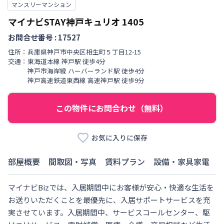
マンスリーマンション
マイナビSTAY神戸キュリオ
1405
お問合せ番号 :
17527
住所：
兵庫県
神戸市中央区
相生町
５丁目
12-15
交通：
東海道本線
神戸駅
徒歩
4
分
神戸市海岸線
ハーバーランド駅
徒歩
4
分
神戸高速鉄道東西線
高速神戸駅
徒歩
9
分
この物件にお問合わせ（無料）
お気に入りに保存
部屋概要
間取図・写真
賃料プラン
設備・家具家電
マイナビBizでは、入居期間中にお客様が安心・快適な生活を
お送りいただくことを最優先に、入居サポートサービスを充
実させています。入居期間中、サービスコールセンター、駆