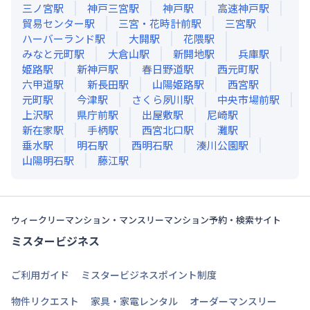
三ノ宮
駅
神戸三宮
駅
神戸
駅
高速神戸
駅
貿易センター
駅
三宮・花時計前
駅
三宮
駅
ハーバーランド
駅
大開
駅
花隈
駅
みなと元町
駅
大倉山
駅
新開地
駅
兵庫
駅
姫路
駅
新神戸
駅
春日野道
駅
西元町
駅
六甲道
駅
新長田
駅
山陽姫路
駅
西宮
駅
元町
駅
今津
駅
さくら夙川
駅
中央市場前
駅
上沢
駅
県庁前
駅
出屋敷
駅
尼崎
駅
新在家
駅
手柄
駅
西宮北口
駅
灘
駅
垂水
駅
明石
駅
西明石
駅
湊川公園
駅
山陽明石
駅
藤江
駅
ウィークリーマンション・マンスリーマンション予約・検索サイト
ミスタービジネス
ご利用ガイド
ミスタービジネスポイント制度
物件リクエスト
家具・家電レンタル
オーダーマンスリー