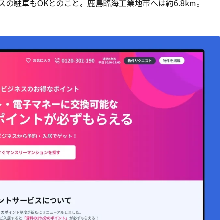
スの駐車もOKとのこと。
鹿島臨海工業地帯へは約6.8km。