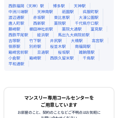
西鉄福岡（天神）
駅
博多
駅
天神
駅
中洲川端
駅
天神南
駅
祇園
駅
呉服町
駅
渡辺通
駅
赤坂
駅
東比恵
駅
大濠公園
駅
唐人町
駅
西新
駅
薬院
駅
千代県庁口
駅
藤崎
駅
櫛田神社前
駅
薬院大通
駅
室見
駅
西鉄平尾
駅
姪浜
駅
馬出九大病院前
駅
吉塚
駅
竹下
駅
井尻
駅
大橋
駅
高宮
駅
笹原
駅
別府
駅
桜並木
駅
南福岡
駅
箱崎宮前
駅
旦過
駅
桜坂
駅
雑餉隈
駅
小倉
駅
箱崎
駅
西鉄久留米
駅
千鳥
駅
平和通
駅
マンスリー専用コールセンターを
ご用意しています
お部屋のこと、契約のことなどご不明点はお気軽に
お問い合わせください