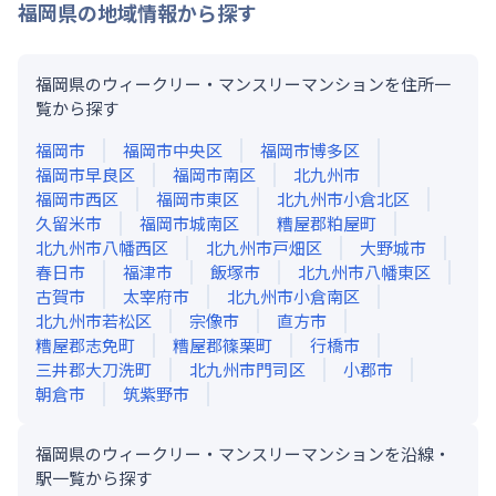
福岡県
の地域情報から探す
福岡県のウィークリー・マンスリーマンションを住所一
覧から探す
福岡市
福岡市中央区
福岡市博多区
福岡市早良区
福岡市南区
北九州市
福岡市西区
福岡市東区
北九州市小倉北区
久留米市
福岡市城南区
糟屋郡粕屋町
北九州市八幡西区
北九州市戸畑区
大野城市
春日市
福津市
飯塚市
北九州市八幡東区
古賀市
太宰府市
北九州市小倉南区
北九州市若松区
宗像市
直方市
糟屋郡志免町
糟屋郡篠栗町
行橋市
三井郡大刀洗町
北九州市門司区
小郡市
朝倉市
筑紫野市
福岡県のウィークリー・マンスリーマンションを沿線・
駅一覧から探す