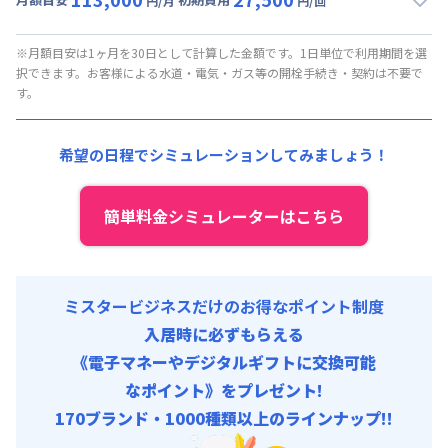
円/月
円/回
▼
月額固定
利用時の料金詳細
月額賃料目安(30日利用)
※月額目安は1ヶ月を30日として計算した金額です。1日単位で利用期間を選
択できます。お客様による水道・電気・ガス等の開栓手続き・契約は不要で
賃料 :
80,000円/月
す。
光熱費他 :
24,000円/月 (税抜)
清掃料他 :
15,000円/回 (税抜)
希望の日程でシミュレーションしてみましょう！
その他費用 :
ルーター代
:
6,000円/月 (税抜)
初期費用
簡単料金シミュレーターはこちら
事務手数料 : 10,000円/回 (税抜)
ミスタービジネスだけのお得なポイント制度
入居時に必ずもらえる
《電子マネーやデジタルギフトに交換可能
なポイント》をプレゼント!
170ブランド・1000種類以上のラインナップ!!