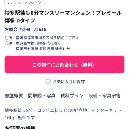
マンスリーマンション
博多駅徒歩8分マンスリーマンション！プレミール
博多
Dタイプ
お問合せ番号 :
21616
住所：
福岡県
福岡市博多区
博多駅前
４丁目
6
交通：
鹿児島本線
博多駅
徒歩
8
分
福岡市七隈線
渡辺通駅
徒歩
14
分
この物件にお問合わせ（無料）
お気に入りに保存
部屋概要
間取図・写真
賃料プラン
設備・家具家電
博多駅徒歩8分・コンビニ徒歩1分の好立地！インターネット
1Gbps無料です！
お部屋の特徴