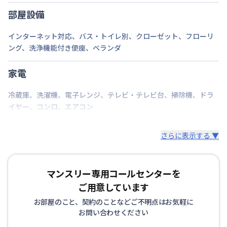
定員
1
名
部屋設備
駐車場
なし
インターネット対応
、
バス・トイレ別
、
クローゼット
、
フローリ
ング
、
洗浄機能付き便座
、
ベランダ
次回更新日
情報更新日より14日以内
情報更新日
2026年7月24日
家電
冷蔵庫
、
洗濯機
、
電子レンジ
、
テレビ・テレビ台
、
掃除機
、
ドラ
イヤー
、
コンロ
、
エアコン
さらに表示する ▼
マンスリー専用コールセンターを
ご用意しています
お部屋のこと、契約のことなどご不明点はお気軽に
お問い合わせください