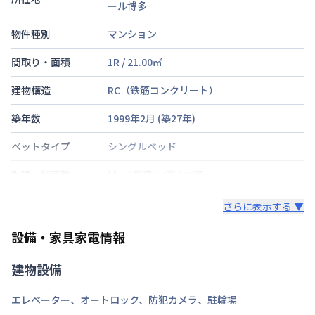
ール博多
物件種別
マンション
間取り・面積
1R
/
21.00
㎡
建物構造
RC（鉄筋コンクリート）
築年数
1999年2月
(築
27
年)
ベットタイプ
シングルベッド
階建・総戸数
地上8階建
/
4階
|
20戸
鍵の種類
カードキー
さらに表示する ▼
部屋の向き
東
設備・家具家電情報
禁煙・喫煙
禁煙
建物設備
鹿児島本線
博多駅
徒歩
8
分
交通
エレベーター
、
オートロック
、
防犯カメラ
、
駐輪場
福岡市七隈線
渡辺通駅
徒歩
14
分