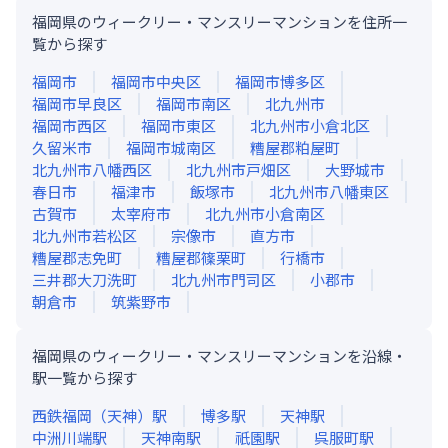
福岡県のウィークリー・マンスリーマンションを住所一
覧から探す
福岡市
福岡市中央区
福岡市博多区
福岡市早良区
福岡市南区
北九州市
福岡市西区
福岡市東区
北九州市小倉北区
久留米市
福岡市城南区
糟屋郡粕屋町
北九州市八幡西区
北九州市戸畑区
大野城市
春日市
福津市
飯塚市
北九州市八幡東区
古賀市
太宰府市
北九州市小倉南区
北九州市若松区
宗像市
直方市
糟屋郡志免町
糟屋郡篠栗町
行橋市
三井郡大刀洗町
北九州市門司区
小郡市
朝倉市
筑紫野市
福岡県のウィークリー・マンスリーマンションを沿線・
駅一覧から探す
西鉄福岡（天神）
駅
博多
駅
天神
駅
中洲川端
駅
天神南
駅
祇園
駅
呉服町
駅