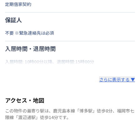
定期借家契約
保証人
不要 ※緊急連絡先は必須
入居時間・退居時間
入居時間: 10時00分以降、退居時間:15時00分
さらに表示する ▼
アクセス・地図
この物件の最寄り駅は
、
鹿児島本線
「
博多駅
」
徒歩8分
、
福岡市七
隈線
「
渡辺通駅
」
徒歩14分
です。