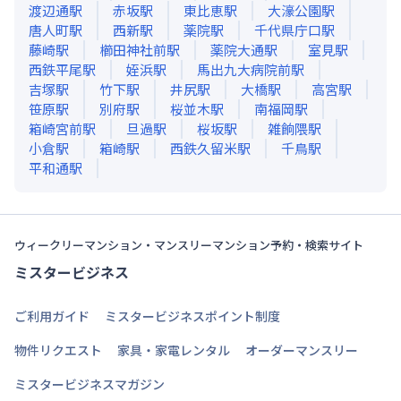
渡辺通
駅
赤坂
駅
東比恵
駅
大濠公園
駅
唐人町
駅
西新
駅
薬院
駅
千代県庁口
駅
藤崎
駅
櫛田神社前
駅
薬院大通
駅
室見
駅
西鉄平尾
駅
姪浜
駅
馬出九大病院前
駅
吉塚
駅
竹下
駅
井尻
駅
大橋
駅
高宮
駅
笹原
駅
別府
駅
桜並木
駅
南福岡
駅
箱崎宮前
駅
旦過
駅
桜坂
駅
雑餉隈
駅
小倉
駅
箱崎
駅
西鉄久留米
駅
千鳥
駅
平和通
駅
ウィークリーマンション・マンスリーマンション予約・検索サイト
ミスタービジネス
ご利用ガイド
ミスタービジネスポイント制度
物件リクエスト
家具・家電レンタル
オーダーマンスリー
ミスタービジネスマガジン