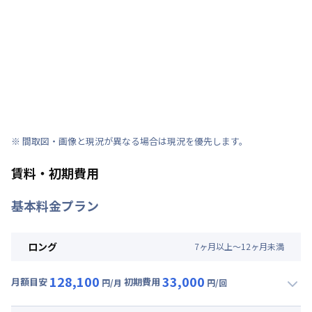
※ 間取図・画像と現況が異なる場合は現況を優先します。
賃料・初期費用
基本料金プラン
ロング
7
ヶ
月
以上～
12
ヶ
月
未満
128,100
33,000
月額目安
初期費用
円/月
円/回
▼
ロング
利用時の料金詳細