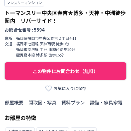
マンスリーマンション
トーマンスリー中央区春吉★博多・天神・中洲徒歩
圏内｜リバーサイド！
お問合せ番号 :
5594
住所：
福岡県
福岡市中央区
春吉
２丁目
4-11
交通：
福岡市七隈線
天神南駅
徒歩
8
分
福岡市空港線
中洲川端駅
徒歩
10
分
鹿児島本線
博多駅
徒歩
15
分
この物件にお問合わせ（無料）
お気に入りに保存
部屋概要
間取図・写真
賃料プラン
設備・家具家電
お部屋の特徴