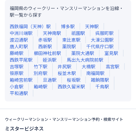
福岡県のウィークリー・マンスリーマンションを沿線・
駅一覧から探す
西鉄福岡（天神）
駅
博多
駅
天神
駅
中洲川端
駅
天神南
駅
祇園
駅
呉服町
駅
渡辺通
駅
赤坂
駅
東比恵
駅
大濠公園
駅
唐人町
駅
西新
駅
薬院
駅
千代県庁口
駅
藤崎
駅
櫛田神社前
駅
薬院大通
駅
室見
駅
西鉄平尾
駅
姪浜
駅
馬出九大病院前
駅
吉塚
駅
竹下
駅
井尻
駅
大橋
駅
高宮
駅
笹原
駅
別府
駅
桜並木
駅
南福岡
駅
箱崎宮前
駅
旦過
駅
桜坂
駅
雑餉隈
駅
小倉
駅
箱崎
駅
西鉄久留米
駅
千鳥
駅
平和通
駅
ウィークリーマンション・マンスリーマンション予約・検索サイト
ミスタービジネス