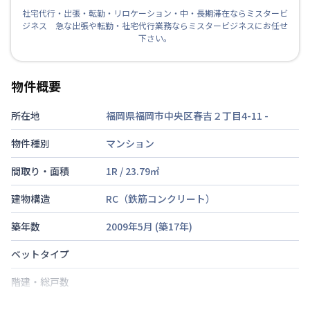
社宅代行・出張・転勤・リロケーション・中・長期滞在ならミスタービ
ジネス 急な出張や転勤・社宅代行業務ならミスタービジネスにお任せ
下さい。
物件概要
所在地
福岡県福岡市中央区春吉２丁目4-11
-
物件種別
マンション
間取り・面積
1R
/
23.79
㎡
建物構造
RC（鉄筋コンクリート）
築年数
2009年5月
(築
17
年)
ベットタイプ
階建・総戸数
鍵の種類