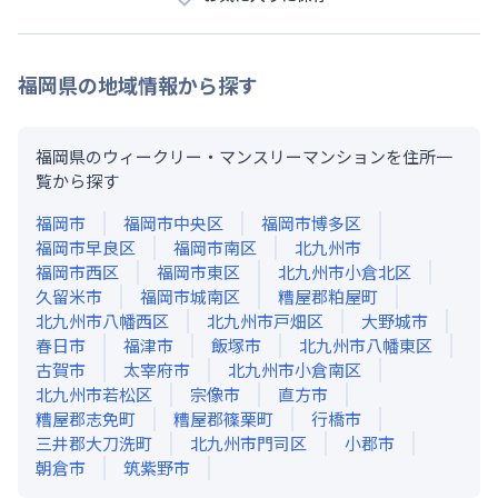
福岡県
の地域情報から探す
福岡県のウィークリー・マンスリーマンションを住所一
覧から探す
福岡市
福岡市中央区
福岡市博多区
福岡市早良区
福岡市南区
北九州市
福岡市西区
福岡市東区
北九州市小倉北区
久留米市
福岡市城南区
糟屋郡粕屋町
北九州市八幡西区
北九州市戸畑区
大野城市
春日市
福津市
飯塚市
北九州市八幡東区
古賀市
太宰府市
北九州市小倉南区
北九州市若松区
宗像市
直方市
糟屋郡志免町
糟屋郡篠栗町
行橋市
三井郡大刀洗町
北九州市門司区
小郡市
朝倉市
筑紫野市