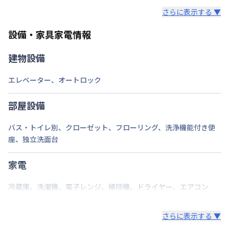
さらに表示する ▼
部屋の向き
設備・家具家電情報
禁煙・喫煙
建物設備
福岡市七隈線
天神南駅
徒歩
8
分
交通
福岡市空港線
中洲川端駅
徒歩
10
分
エレベーター
、
オートロック
鹿児島本線
博多駅
徒歩
15
分
定員
2
名
部屋設備
駐車場
なし
バス・トイレ別
、
クローゼット
、
フローリング
、
洗浄機能付き便
座
、
独立洗面台
次回更新日
情報更新日より14日以内
情報更新日
2026年7月27日
家電
冷蔵庫
、
洗濯機
、
電子レンジ
、
掃除機
、
ドライヤー
、
エアコン
さらに表示する ▼