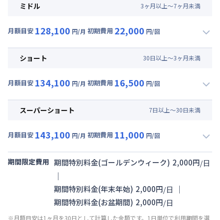
月額賃料目安(30日利用)
ミドル
3
ヶ
月
以上～
7
ヶ
月
未満
賃料 :
90,000円/月 (3,000円/日)
128,100
22,000
光熱費他 :
21,000円/月 (700円/日) (税抜)
月額目安
初期費用
円/月
円/回
▼
ミドル
利用時の料金詳細
清掃料他 :
30,000円/回 (税抜)
月額賃料目安(30日利用)
その他費用 :
ショート
30
日
以上～
3
ヶ
月
未満
管理費
:
15,000円/月 (500円/日)
賃料 :
90,000円/月 (3,000円/日)
134,100
16,500
光熱費他 :
21,000円/月 (700円/日) (税抜)
月額目安
初期費用
円/月
円/回
▼
ショート
利用時の料金詳細
清掃料他 :
20,000円/回 (税抜)
月額賃料目安(30日利用)
その他費用 :
スーパーショート
7
日
以上～
30
日
未満
管理費
:
15,000円/月 (500円/日)
賃料 :
96,000円/月 (3,200円/日)
143,100
11,000
光熱費他 :
21,000円/月 (700円/日) (税抜)
月額目安
初期費用
円/月
円/回
▼
スーパーショート
利用時の料金詳細
清掃料他 :
15,000円/回 (税抜)
月額賃料目安(30日利用)
その他費用 :
期間限定費用
期間特別料金(ゴールデンウィーク)
2,000
円
/
日
管理費
:
15,000円/月 (500円/日)
賃料 :
105,000円/月 (3,500円/日)
｜
光熱費他 :
21,000円/月 (700円/日) (税抜)
｜
期間特別料金(年末年始)
2,000
円
/
日
清掃料他 :
10,000円/回 (税抜)
期間特別料金(お盆期間)
2,000
円
/
日
その他費用 :
※月額目安は1ヶ月を30日として計算した金額です。1日単位で利用期間を選