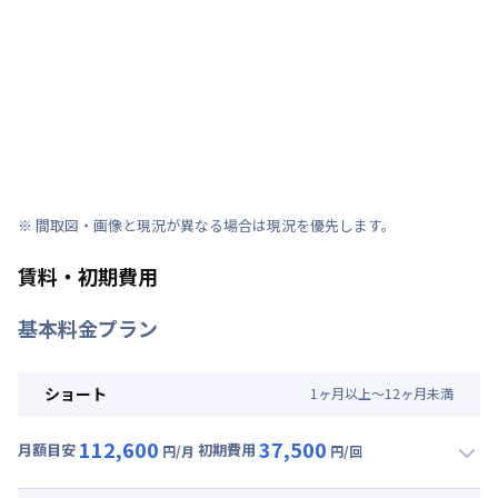
※ 間取図・画像と現況が異なる場合は現況を優先します。
賃料・初期費用
基本料金プラン
ショート
1
ヶ
月
以上～
12
ヶ
月
未満
112,600
37,500
月額目安
初期費用
円/月
円/回
▼
ショート
利用時の料金詳細