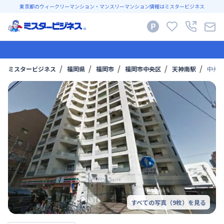
東京都のウィークリーマンション・マンスリーマンション情報はミスタービジネス
ミスタービジネス
福岡県
福岡市
福岡市中央区
天神南駅
中州・
すべての写真（
9
枚）を見る