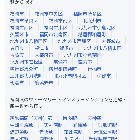
覧から探す
福岡市
福岡市中央区
福岡市博多区
福岡市早良区
福岡市南区
北九州市
福岡市西区
福岡市東区
北九州市小倉北区
久留米市
福岡市城南区
糟屋郡粕屋町
北九州市八幡西区
北九州市戸畑区
大野城市
春日市
福津市
飯塚市
北九州市八幡東区
古賀市
太宰府市
北九州市小倉南区
北九州市若松区
宗像市
直方市
糟屋郡志免町
糟屋郡篠栗町
行橋市
三井郡大刀洗町
北九州市門司区
小郡市
朝倉市
筑紫野市
福岡県のウィークリー・マンスリーマンションを沿線・
駅一覧から探す
西鉄福岡（天神）
駅
博多
駅
天神
駅
中洲川端
駅
天神南
駅
祇園
駅
呉服町
駅
渡辺通
駅
赤坂
駅
東比恵
駅
大濠公園
駅
唐人町
駅
西新
駅
薬院
駅
千代県庁口
駅