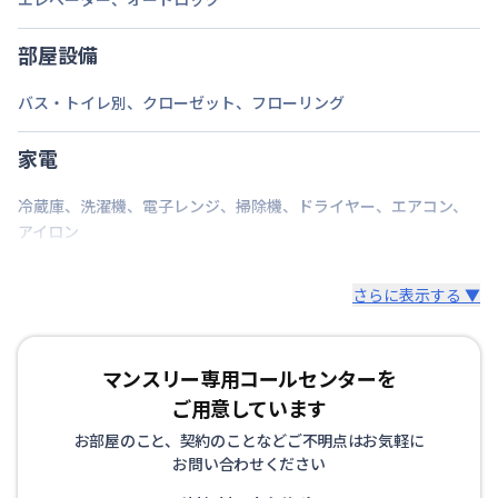
鹿児島本線
博多駅
徒歩
18
分
部屋設備
定員
1
名
バス・トイレ別
、
クローゼット
、
フローリング
駐車場
なし
次回更新日
家電
情報更新日より14日以内
情報更新日
2026年7月24日
冷蔵庫
、
洗濯機
、
電子レンジ
、
掃除機
、
ドライヤー
、
エアコン
、
アイロン
さらに表示する ▼
マンスリー専用コールセンターを
ご用意しています
お部屋のこと、契約のことなどご不明点はお気軽に
お問い合わせください