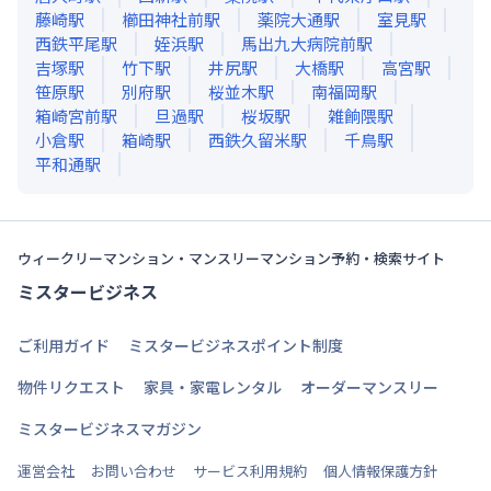
藤崎
駅
櫛田神社前
駅
薬院大通
駅
室見
駅
西鉄平尾
駅
姪浜
駅
馬出九大病院前
駅
吉塚
駅
竹下
駅
井尻
駅
大橋
駅
高宮
駅
笹原
駅
別府
駅
桜並木
駅
南福岡
駅
箱崎宮前
駅
旦過
駅
桜坂
駅
雑餉隈
駅
小倉
駅
箱崎
駅
西鉄久留米
駅
千鳥
駅
平和通
駅
ウィークリーマンション・マンスリーマンション予約・検索サイト
ミスタービジネス
ご利用ガイド
ミスタービジネスポイント制度
物件リクエスト
家具・家電レンタル
オーダーマンスリー
ミスタービジネスマガジン
運営会社
お問い合わせ
サービス利用規約
個人情報保護方針