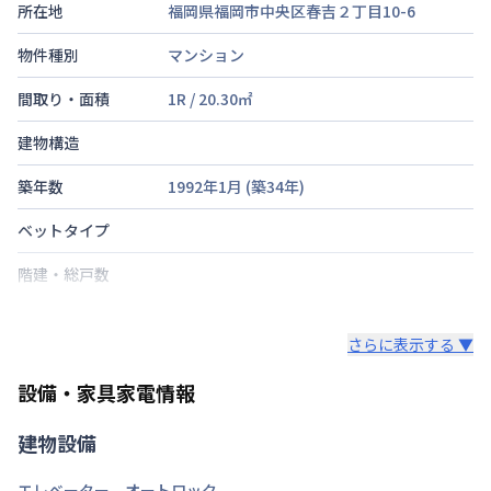
所在地
福岡県福岡市中央区春吉２丁目10-6
物件種別
マンション
間取り・面積
1R
/
20.30
㎡
建物構造
築年数
1992年1月
(築
34
年)
ベットタイプ
階建・総戸数
鍵の種類
さらに表示する ▼
部屋の向き
設備・家具家電情報
禁煙・喫煙
建物設備
福岡市七隈線
天神南駅
徒歩
7
分
西鉄天神大牟田線
西鉄福岡（天神）駅
徒歩
交通
エレベーター
、
オートロック
9
分