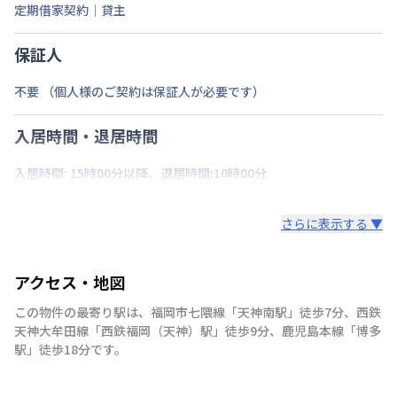
定期借家契約｜貸主
保証人
不要 （個人様のご契約は保証人が必要です）
入居時間・退居時間
入居時間: 15時00分以降、退居時間:10時00分
さらに表示する ▼
アクセス・地図
この物件の最寄り駅は
、
福岡市七隈線
「
天神南駅
」
徒歩7分
、
西鉄
天神大牟田線
「
西鉄福岡（天神）駅
」
徒歩9分
、
鹿児島本線
「
博多
駅
」
徒歩18分
です。