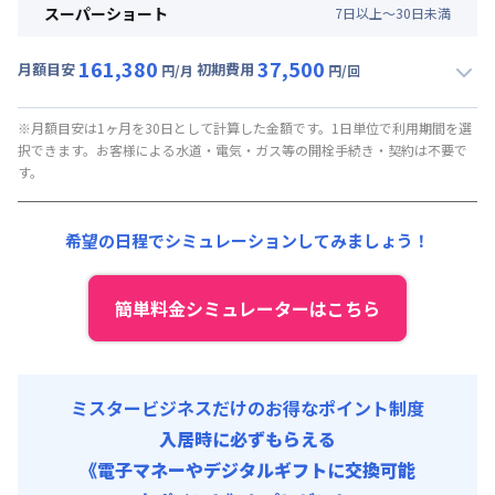
月額賃料目安(30日利用)
スーパーショート
7
日
以上～
30
日
未満
賃料 :
85,200円/月 (2,840円/日)
161,380
37,500
光熱費他 :
24,000円/月 (800円/日) (税抜)
月額目安
初期費用
円/月
円/回
▼
スーパーショート
利用時の料金詳細
清掃料他 :
10,000円/回 (税抜)
月額賃料目安(30日利用)
その他費用 :
※月額目安は1ヶ月を30日として計算した金額です。1日単位で利用期間を選
択できます。お客様による水道・電気・ガス等の開栓手続き・契約は不要で
火災保険料
:
1,000円/月
賃料 :
119,400円/月 (3,980円/日) (税抜)
す。
初期費用
光熱費他 :
26,400円/月 (880円/日) (税抜)
事務手数料 : 10,000円/回 (税抜)
清掃料他 :
10,000円/回 (税抜)
希望の日程でシミュレーションしてみましょう！
保証料 : 10,000円/回
その他費用 :
火災保険料
:
1,000円/月
寝具セット : 5,000円/回 (税抜)
初期費用
簡単料金シミュレーターはこちら
事務手数料 : 10,000円/回 (税抜)
保証料 : 10,000円/回
寝具セット : 5,000円/回 (税抜)
ミスタービジネスだけのお得なポイント制度
入居時に必ずもらえる
《電子マネーやデジタルギフトに交換可能