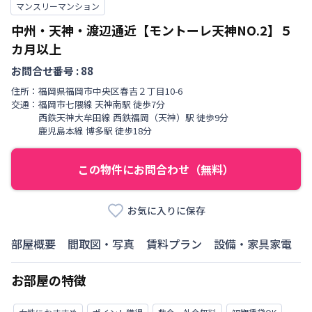
マンスリーマンション
中州・天神・渡辺通近【モントーレ天神NO.2】５
カ月以上
お問合せ番号 :
88
住所：
福岡県
福岡市中央区
春吉
２丁目
10-6
交通：
福岡市七隈線
天神南駅
徒歩
7
分
西鉄天神大牟田線
西鉄福岡（天神）駅
徒歩
9
分
鹿児島本線
博多駅
徒歩
18
分
この物件にお問合わせ（無料）
お気に入りに保存
部屋概要
間取図・写真
賃料プラン
設備・家具家電
お部屋の特徴