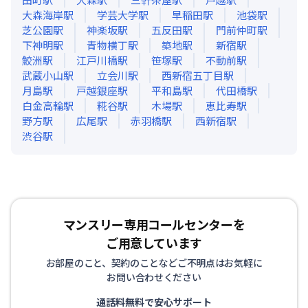
大森海岸
駅
学芸大学
駅
早稲田
駅
池袋
駅
芝公園
駅
神楽坂
駅
五反田
駅
門前仲町
駅
下神明
駅
青物横丁
駅
築地
駅
新宿
駅
鮫洲
駅
江戸川橋
駅
笹塚
駅
不動前
駅
武蔵小山
駅
立会川
駅
西新宿五丁目
駅
月島
駅
戸越銀座
駅
平和島
駅
代田橋
駅
白金高輪
駅
糀谷
駅
木場
駅
恵比寿
駅
野方
駅
広尾
駅
赤羽橋
駅
西新宿
駅
渋谷
駅
マンスリー専用コールセンターを
ご用意しています
お部屋のこと、契約のことなどご不明点はお気軽に
お問い合わせください
通話料無料で安心サポート