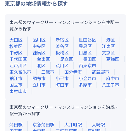
東京都
の地域情報から探す
東京都のウィークリー・マンスリーマンションを住所一
覧から探す
大田区
品川区
新宿区
世田谷区
港区
杉並区
中央区
渋谷区
豊島区
江東区
中野区
練馬区
板橋区
目黒区
文京区
千代田区
台東区
足立区
墨田区
葛飾区
江戸川区
北区
荒川区
西東京市
東久留米市
三鷹市
国分寺市
武蔵野市
狛江市
調布市
小平市
小金井市
府中市
国立市
立川市
町田市
多摩市
八王子市
東村山市
東京都のウィークリー・マンスリーマンションを沿線・
駅一覧から探す
蒲田
駅
京急蒲田
駅
大井町
駅
大崎
駅
田町
駅
大森
駅
三軒茶屋
駅
戸越
駅