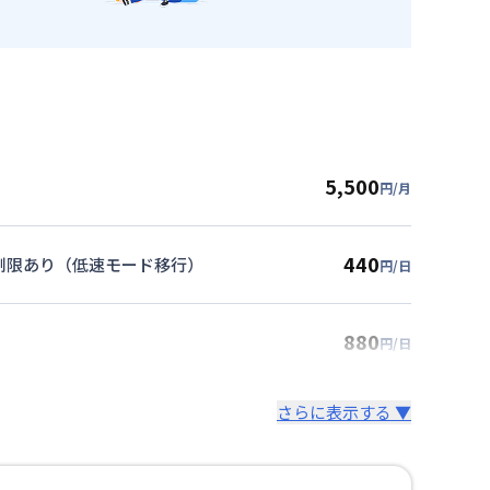
5,500
円/月
440
度制限あり（低速モード移行）
円/日
880
円/日
さらに表示する ▼