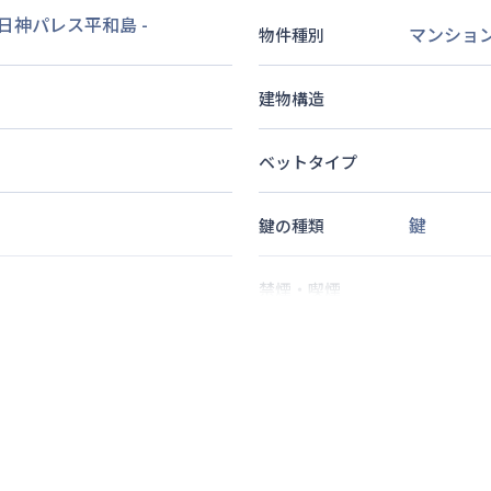
 日神パレス平和島
-
マンショ
物件種別
建物構造
ベットタイプ
鍵
鍵の種類
禁煙・喫煙
7
分
歩
10
分
2
名
定員
分
情報更新日
次回更新日