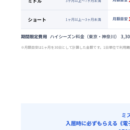
ミドル
3
ヶ
月
以上～
7
ヶ
月
未満
賃料 :
75
▼
ミド
光熱費他 
月額賃料
ショート
月額目安
清掃料他 
1
ヶ
月
以上～
3
ヶ
月
未満
賃料 :
78
▼
ショ
その他費用
光熱費他 
月額賃料
管理費
期間限定費用
ハイシーズン料金（東京・神奈川）
3,3
清掃料他 
賃料 :
81
その他費用
※月額目安は1ヶ月を30日として計算した金額です。1日単位で利用
光熱費他 
管理費
清掃料他 
その他費用
管理費
ミ
入居時に必ずもらえる
《電