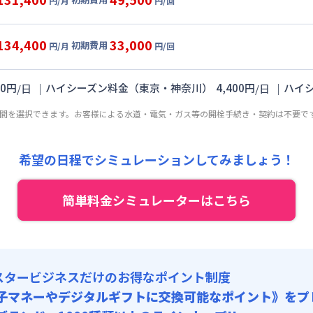
円/月
円/回
,000円/月 (2,500円/日)
ル
利用時の料金詳細
:
24,000円/月 (800円/日) (税抜)
目安(30日利用)
134,400
33,000
初期費用
:
50,000円/回 (税抜)
円/月
円/回
,000円/月 (2,600円/日)
ート
利用時の料金詳細
 :
:
24,000円/月 (800円/日) (税抜)
目安(30日利用)
:
27,000円/月 (900円/日)
00
円
｜
ハイシーズン料金（東京・神奈川）
4,400
円
｜
ハイ
/
日
/
日
:
45,000円/回 (税抜)
,000円/月 (2,700円/日)
 :
期間を選択できます。お客様による水道・電気・ガス等の開栓手続き・契約は不要で
:
24,000円/月 (800円/日) (税抜)
:
27,000円/月 (900円/日)
:
30,000円/回 (税抜)
 :
希望の日程でシミュレーションしてみましょう！
:
27,000円/月 (900円/日)
簡単料金シミュレーターはこちら
スタービジネスだけのお得なポイント制度
子マネーやデジタルギフトに交換可能
なポイント》をプ