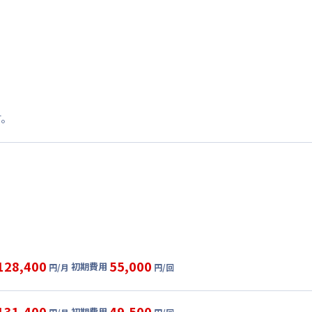
す。
128,400
55,000
初期費用
円/月
円/回
グ
利用時の料金詳細
目安(30日利用)
131,400
49,500
初期費用