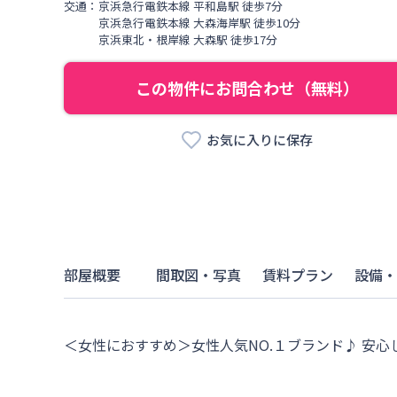
交通：
京浜急行電鉄本線
平和島駅
徒歩
7
分
京浜急行電鉄本線
大森海岸駅
徒歩
10
分
京浜東北・根岸線
大森駅
徒歩
17
分
この物件にお問合わせ（無料）
お気に入りに保存
部屋概要
間取図・写真
賃料プラン
設備・
＜女性におすすめ＞女性人気NO.１ブランド♪ 安