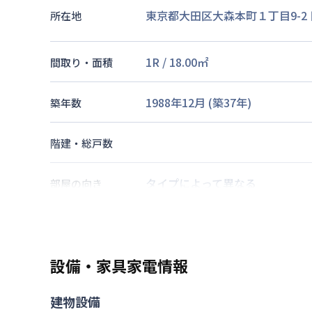
東京都大田区大森本町１丁目9-2
所在地
1R
/
18.00
㎡
間取り・面積
1988年12月
(築
37
年)
築年数
階建・総戸数
タイプによって異なる
部屋の向き
京浜急行電鉄本線
平和島駅
徒歩
京浜急行電鉄本線
大森海岸駅
徒
交通
京浜東北・根岸線
大森駅
徒歩
17
設備・家具家電情報
なし
駐車場
建物設備