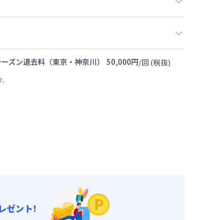
シーズン退去料（東京・神奈川）
50,000
円
/
回
(税抜)
す。
レゼント!