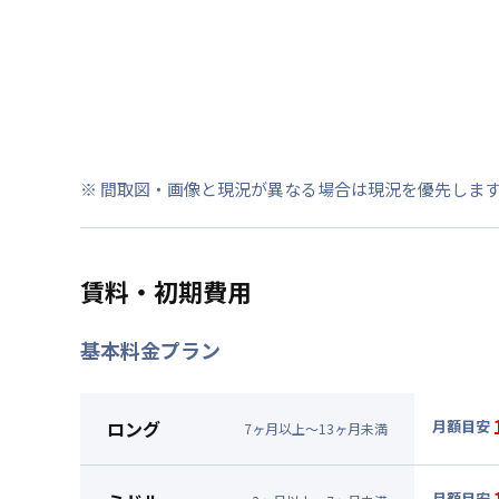
※ 間取図・画像と現況が異なる場合は現況を優先しま
賃料・初期費用
基本料金プラン
ロング
月額目安
7
ヶ
月
以上～
13
ヶ
月
未満
▼
ロン
月額賃料
月額目安