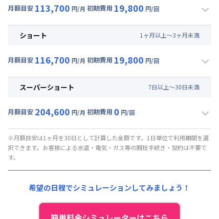
113,700
19,800
光熱費他 :
27,000円/月 (900円/日) (税抜)
月額目安
初期費用
円/月
円/回
▼
ミドル
利用時の料金詳細
清掃料他 :
18,000円/回 (税抜)
月額賃料目安(30日利用)
ショート
1
ヶ
月
以上～
3
ヶ
月
未満
賃料 :
84,000円/月 (2,800円/日)
116,700
19,800
光熱費他 :
27,000円/月 (900円/日) (税抜)
月額目安
初期費用
円/月
円/回
▼
ショート
利用時の料金詳細
清掃料他 :
18,000円/回 (税抜)
月額賃料目安(30日利用)
スーパーショート
7
日
以上～
30
日
未満
賃料 :
87,000円/月 (2,900円/日)
204,600
0
光熱費他 :
27,000円/月 (900円/日) (税抜)
月額目安
初期費用
円/月
円/回
▼
スーパーショート
利用時の料金詳細
清掃料他 :
18,000円/回 (税抜)
月額賃料目安(30日利用)
※月額目安は1ヶ月を30日として計算した金額です。1日単位で利用期間を選
択できます。お客様による水道・電気・ガス等の開栓手続き・契約は不要で
賃料 :
186,000円/月 (6,200円/日) (税抜)
す。
光熱費他 :
0円/月 (0円/日) (税抜)
清掃料他 :
0円/回 (税抜)
希望の日程でシミュレーションしてみましょう！
簡単料金シミュレーターはこちら