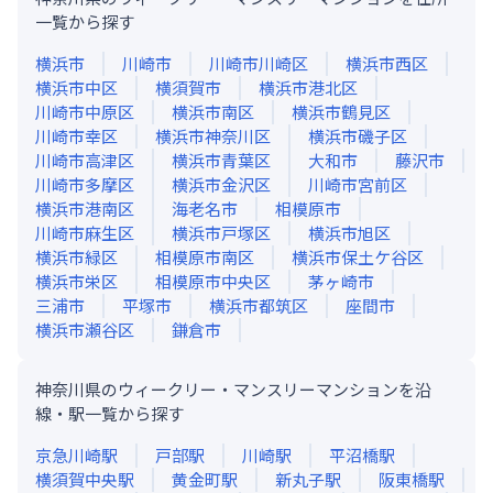
一覧から探す
横浜市
川崎市
川崎市川崎区
横浜市西区
横浜市中区
横須賀市
横浜市港北区
川崎市中原区
横浜市南区
横浜市鶴見区
川崎市幸区
横浜市神奈川区
横浜市磯子区
川崎市高津区
横浜市青葉区
大和市
藤沢市
川崎市多摩区
横浜市金沢区
川崎市宮前区
横浜市港南区
海老名市
相模原市
川崎市麻生区
横浜市戸塚区
横浜市旭区
横浜市緑区
相模原市南区
横浜市保土ケ谷区
横浜市栄区
相模原市中央区
茅ヶ崎市
三浦市
平塚市
横浜市都筑区
座間市
横浜市瀬谷区
鎌倉市
神奈川県のウィークリー・マンスリーマンションを沿
線・駅一覧から探す
京急川崎
駅
戸部
駅
川崎
駅
平沼橋
駅
横須賀中央
駅
黄金町
駅
新丸子
駅
阪東橋
駅