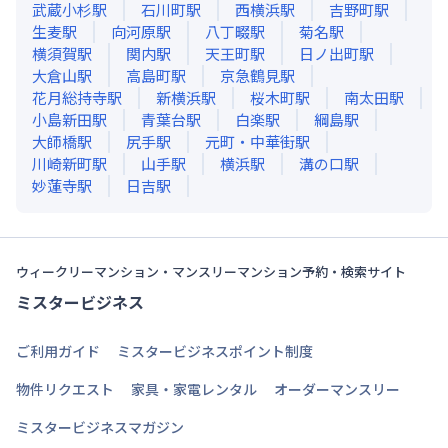
武蔵小杉
駅
石川町
駅
西横浜
駅
吉野町
駅
生麦
駅
向河原
駅
八丁畷
駅
菊名
駅
横須賀
駅
関内
駅
天王町
駅
日ノ出町
駅
大倉山
駅
高島町
駅
京急鶴見
駅
花月総持寺
駅
新横浜
駅
桜木町
駅
南太田
駅
小島新田
駅
青葉台
駅
白楽
駅
綱島
駅
大師橋
駅
尻手
駅
元町・中華街
駅
川崎新町
駅
山手
駅
横浜
駅
溝の口
駅
妙蓮寺
駅
日吉
駅
ウィークリーマンション・マンスリーマンション予約・検索サイト
ミスタービジネス
ご利用ガイド
ミスタービジネスポイント制度
物件リクエスト
家具・家電レンタル
オーダーマンスリー
ミスタービジネスマガジン