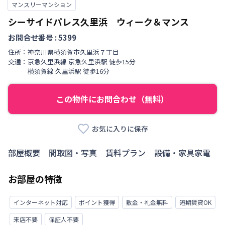
マンスリーマンション
シーサイドパレス久里浜 ウィーク＆マンス
お問合せ番号 :
5399
住所：
神奈川県
横須賀市
久里浜
７丁目
交通：
京急久里浜線
京急久里浜駅
徒歩
15
分
横須賀線
久里浜駅
徒歩
16
分
この物件にお問合わせ（無料）
お気に入りに保存
部屋概要
間取図・写真
賃料プラン
設備・家具家電
お部屋の特徴
インターネット対応
ポイント獲得
敷金・礼金無料
短期賃貸OK
来店不要
保証人不要