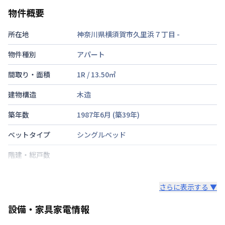
物件概要
所在地
神奈川県横須賀市久里浜７丁目
-
物件種別
アパート
間取り・面積
1R
/
13.50
㎡
建物構造
木造
築年数
1987年6月
(築
39
年)
ベットタイプ
シングルベッド
階建・総戸数
鍵の種類
さらに表示する ▼
部屋の向き
タイプによって異なる
設備・家具家電情報
禁煙・喫煙