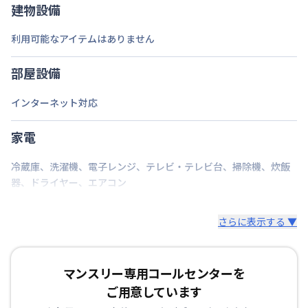
建物設備
京急久里浜線
京急久里浜駅
徒歩
15
分
交通
横須賀線
久里浜駅
徒歩
16
分
利用可能なアイテムはありません
定員
1
名
部屋設備
駐車場
なし
インターネット対応
次回更新日
情報更新日より14日以内
家電
情報更新日
2026年7月24日
冷蔵庫
、
洗濯機
、
電子レンジ
、
テレビ・テレビ台
、
掃除機
、
炊飯
器
、
ドライヤー
、
エアコン
さらに表示する ▼
マンスリー専用コールセンターを
ご用意しています