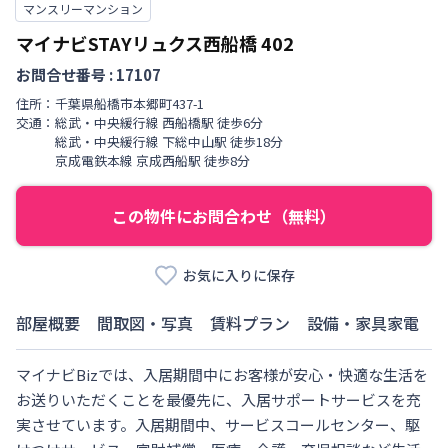
マンスリーマンション
マイナビSTAYリュクス西船橋
402
お問合せ番号 :
17107
住所：
千葉県
船橋市
本郷町
437-1
交通：
総武・中央緩行線
西船橋駅
徒歩
6
分
総武・中央緩行線
下総中山駅
徒歩
18
分
京成電鉄本線
京成西船駅
徒歩
8
分
この物件にお問合わせ（無料）
お気に入りに保存
部屋概要
間取図・写真
賃料プラン
設備・家具家電
マイナビBizでは、入居期間中にお客様が安心・快適な生活を
お送りいただくことを最優先に、入居サポートサービスを充
実させています。入居期間中、サービスコールセンター、駆