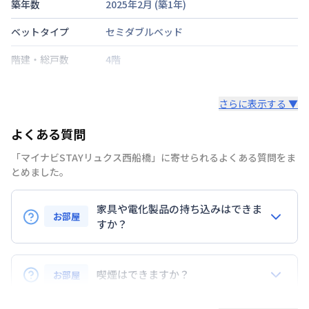
築年数
2025年2月
(築
1
年)
ベットタイプ
セミダブルベッド
階建・総戸数
4階
鍵の種類
さらに表示する ▼
部屋の向き
南東
よくある質問
禁煙・喫煙
禁煙
「マイナビSTAYリュクス西船橋」に寄せられるよくある質問をま
総武・中央緩行線
西船橋駅
徒歩
6
分
とめました。
交通
総武・中央緩行線
下総中山駅
徒歩
18
分
京成電鉄本線
京成西船駅
徒歩
8
分
家具や電化製品の持ち込みはできま
お部屋
定員
すか？
2
名
お持ち込みいただけます。
駐車場
なし
ただし、標準設備として部屋に備え付けの家具・家電
喫煙はできますか？
お部屋
次回更新日
情報更新日より14日以内
以外の扱いについては当社では責任を負いかねます。
あらかじめご了承ください。
弊社が取扱うお部屋はすべて禁煙でございます。
情報更新日
2026年7月23日