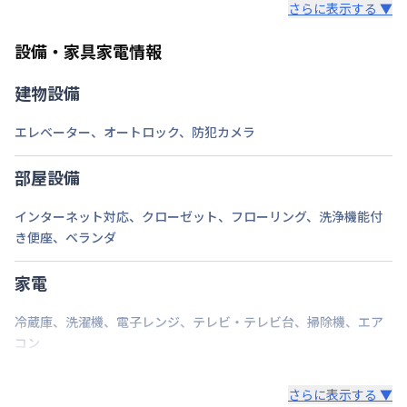
さらに表示する ▼
また、お持ち込みいただいた家具や家電はご退去時に
ご自身で撤去をお願いします。
設備・家具家電情報
建物設備
エレベーター
、
オートロック
、
防犯カメラ
部屋設備
インターネット対応
、
クローゼット
、
フローリング
、
洗浄機能付
き便座
、
ベランダ
家電
冷蔵庫
、
洗濯機
、
電子レンジ
、
テレビ・テレビ台
、
掃除機
、
エア
コン
さらに表示する ▼