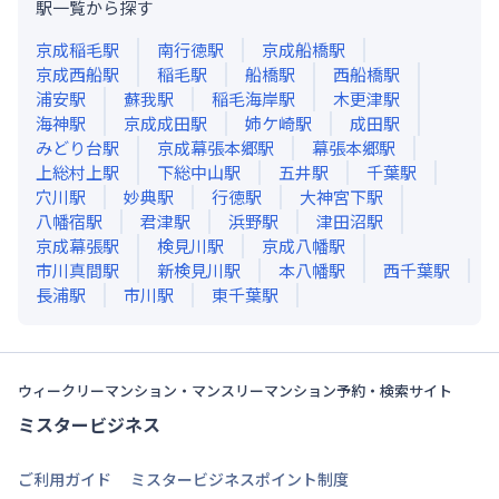
駅一覧から探す
京成稲毛
駅
南行徳
駅
京成船橋
駅
京成西船
駅
稲毛
駅
船橋
駅
西船橋
駅
浦安
駅
蘇我
駅
稲毛海岸
駅
木更津
駅
海神
駅
京成成田
駅
姉ケ崎
駅
成田
駅
みどり台
駅
京成幕張本郷
駅
幕張本郷
駅
上総村上
駅
下総中山
駅
五井
駅
千葉
駅
穴川
駅
妙典
駅
行徳
駅
大神宮下
駅
八幡宿
駅
君津
駅
浜野
駅
津田沼
駅
京成幕張
駅
検見川
駅
京成八幡
駅
市川真間
駅
新検見川
駅
本八幡
駅
西千葉
駅
長浦
駅
市川
駅
東千葉
駅
ウィークリーマンション・マンスリーマンション予約・検索サイト
ミスタービジネス
ご利用ガイド
ミスタービジネスポイント制度