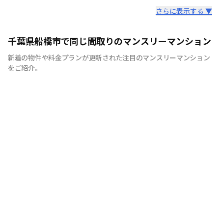
スタッフからのコメント
さらに表示する ▼
快適で安心な住まいをご提供。入居者様の住み心地と健康
千葉県船橋市で同じ間取りのマンスリーマンション
を考え、専門部隊がお部屋を厳選！入居者満足度97％！
新着の物件や料金プランが更新された注目のマンスリーマンション
をご紹介。