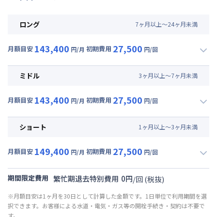
ロング
7
ヶ
月
以上～
24
ヶ
月
未満
143,400
27,500
月額目安
初期費用
円/月
円/回
▼
ロング
利用時の料金詳細
月額賃料目安(30日利用)
ミドル
3
ヶ
月
以上～
7
ヶ
月
未満
賃料 :
99,000円/月 (3,300円/日)
143,400
27,500
光熱費他 :
24,000円/月 (800円/日) (税抜)
月額目安
初期費用
円/月
円/回
▼
ミドル
利用時の料金詳細
清掃料他 :
25,000円/回 (税抜)
月額賃料目安(30日利用)
その他費用 :
ショート
1
ヶ
月
以上～
3
ヶ
月
未満
共益費
:
18,000円/月 (600円/日)
賃料 :
99,000円/月 (3,300円/日)
149,400
27,500
光熱費他 :
24,000円/月 (800円/日) (税抜)
月額目安
初期費用
円/月
円/回
▼
ショート
利用時の料金詳細
清掃料他 :
25,000円/回 (税抜)
月額賃料目安(30日利用)
その他費用 :
期間限定費用
繁忙期退去特別費用
0
円
/
回
(税抜)
共益費
:
18,000円/月 (600円/日)
賃料 :
105,000円/月 (3,500円/日)
※月額目安は1ヶ月を30日として計算した金額です。1日単位で利用期間を選
光熱費他 :
24,000円/月 (800円/日) (税抜)
択できます。お客様による水道・電気・ガス等の開栓手続き・契約は不要で
清掃料他 :
25,000円/回 (税抜)
す。