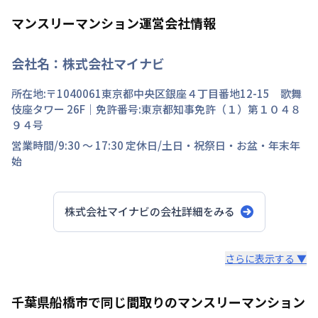
マンスリーマンション運営会社情報
会社名：
株式会社マイナビ
所在地:〒
1040061
東京都
中央区
銀座
４丁目
番地
12-15 歌舞
伎座タワー 26F
｜免許番号:
東京都知事免許（１）第１０４８
９４号
営業時間/
9:30 ～ 17:30
定休日/
土日・祝祭日・お盆・年末年
始
株式会社マイナビ
の会社詳細をみる
スタッフからのコメント
さらに表示する ▼
快適で安心な住まいをご提供。入居者様の住み心地と健康
千葉県船橋市で同じ間取りのマンスリーマンション
を考え、専門部隊がお部屋を厳選！入居者満足度97％！