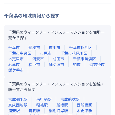
千葉県
の地域情報から探す
千葉県のウィークリー・マンスリーマンションを住所一
覧から探す
千葉市
船橋市
市川市
千葉市稲毛区
千葉市中央区
市原市
千葉市花見川区
木更津市
浦安市
成田市
千葉市美浜区
君津市
松戸市
袖ケ浦市
柏市
習志野市
鎌ケ谷市
千葉県のウィークリー・マンスリーマンションを沿線・
駅一覧から探す
京成稲毛
駅
南行徳
駅
京成船橋
駅
京成西船
駅
稲毛
駅
船橋
駅
西船橋
駅
浦安
駅
蘇我
駅
稲毛海岸
駅
木更津
駅