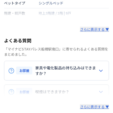
ベットタイプ
シングルベッド
階建・総戸数
地上3階建
/
3階
|
9戸
鍵の種類
さらに表示する ▼
部屋の向き
南東
よくある質問
禁煙・喫煙
禁煙
「マイナビSTAYパレス船橋駅南口」に寄せられるよくある質問を
京成電鉄本線
京成船橋駅
徒歩
4
分
まとめました。
交通
総武本線
船橋駅
徒歩
6
分
東武鉄道野田線
船橋駅
徒歩
6
分
家具や電化製品の持ち込みはできま
お部屋
定員
すか？
2
名
お持ち込みいただけます。
駐車場
なし
ただし、標準設備として部屋に備え付けの家具・家電
喫煙はできますか？
お部屋
次回更新日
情報更新日より14日以内
以外の扱いについては当社では責任を負いかねます。
あらかじめご了承ください。
弊社が取扱うお部屋はすべて禁煙でございます。
情報更新日
2026年7月27日
さらに表示する ▼
また、お持ち込みいただいた家具や家電はご退去時に