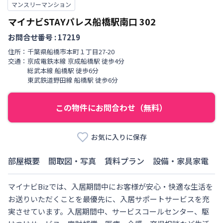
マンスリーマンション
マイナビSTAYパレス船橋駅南口
302
お問合せ番号 :
17219
住所：
千葉県
船橋市
本町
１丁目
27-20
交通：
京成電鉄本線
京成船橋駅
徒歩
4
分
総武本線
船橋駅
徒歩
6
分
東武鉄道野田線
船橋駅
徒歩
6
分
この物件にお問合わせ（無料）
お気に入りに保存
部屋概要
間取図・写真
賃料プラン
設備・家具家電
マイナビBizでは、入居期間中にお客様が安心・快適な生活を
お送りいただくことを最優先に、入居サポートサービスを充
実させています。入居期間中、サービスコールセンター、駆