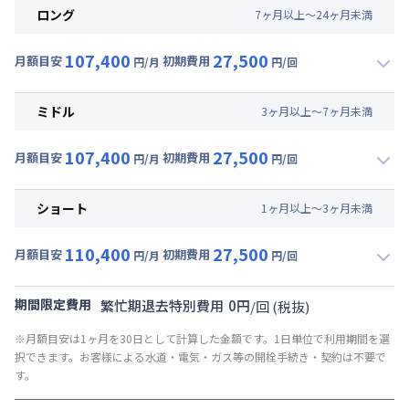
ロング
7
ヶ
月
以上～
24
ヶ
月
未満
107,400
27,500
月額目安
初期費用
円/月
円/回
▼
ロング
利用時の料金詳細
月額賃料目安(30日利用)
ミドル
3
ヶ
月
以上～
7
ヶ
月
未満
賃料 :
63,000円/月 (2,100円/日)
107,400
27,500
光熱費他 :
24,000円/月 (800円/日) (税抜)
月額目安
初期費用
円/月
円/回
▼
ミドル
利用時の料金詳細
清掃料他 :
25,000円/回 (税抜)
月額賃料目安(30日利用)
その他費用 :
ショート
1
ヶ
月
以上～
3
ヶ
月
未満
共益費
:
18,000円/月 (600円/日)
賃料 :
63,000円/月 (2,100円/日)
110,400
27,500
光熱費他 :
24,000円/月 (800円/日) (税抜)
月額目安
初期費用
円/月
円/回
▼
ショート
利用時の料金詳細
清掃料他 :
25,000円/回 (税抜)
月額賃料目安(30日利用)
その他費用 :
期間限定費用
繁忙期退去特別費用
0
円
/
回
(税抜)
共益費
:
18,000円/月 (600円/日)
賃料 :
66,000円/月 (2,200円/日)
※月額目安は1ヶ月を30日として計算した金額です。1日単位で利用期間を選
光熱費他 :
24,000円/月 (800円/日) (税抜)
択できます。お客様による水道・電気・ガス等の開栓手続き・契約は不要で
清掃料他 :
25,000円/回 (税抜)
す。
その他費用 :