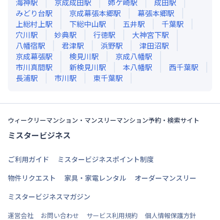
海神
駅
京成成田
駅
姉ケ崎
駅
成田
駅
みどり台
駅
京成幕張本郷
駅
幕張本郷
駅
上総村上
駅
下総中山
駅
五井
駅
千葉
駅
穴川
駅
妙典
駅
行徳
駅
大神宮下
駅
八幡宿
駅
君津
駅
浜野
駅
津田沼
駅
京成幕張
駅
検見川
駅
京成八幡
駅
市川真間
駅
新検見川
駅
本八幡
駅
西千葉
駅
長浦
駅
市川
駅
東千葉
駅
ウィークリーマンション・マンスリーマンション予約・検索サイト
ミスタービジネス
ご利用ガイド
ミスタービジネスポイント制度
物件リクエスト
家具・家電レンタル
オーダーマンスリー
ミスタービジネスマガジン
運営会社
お問い合わせ
サービス利用規約
個人情報保護方針