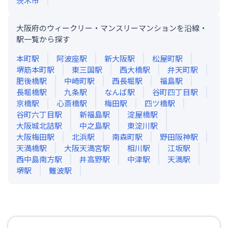
茨木市
大阪府のウィークリー・マンスリーマンションを沿線・
駅一覧から探す
本町
駅
阿波座
駅
新大阪
駅
松屋町
駅
堺筋本町
駅
東三国
駅
西大橋
駅
弁天町
駅
肥後橋
駅
中崎町
駅
西長堀
駅
福島
駅
長堀橋
駅
九条
駅
なんば
駅
谷町四丁目
駅
京橋
駅
心斎橋
駅
梅田
駅
四ツ橋
駅
谷町六丁目
駅
新福島
駅
淀屋橋
駅
大阪城北詰
駅
中之島
駅
東淀川
駅
大阪梅田
駅
北浜
駅
南森町
駅
野田阪神
駅
天満橋
駅
大阪天満宮
駅
相川
駅
江坂
駅
西中島南方
駅
井高野
駅
中津
駅
天満
駅
堺
駅
難波
駅