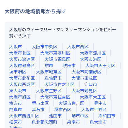
大阪府
の地域情報から探す
大阪府のウィークリー・マンスリーマンションを住所一
覧から探す
大阪市
大阪市中央区
大阪市西区
大阪市北区
大阪市東淀川区
大阪市淀川区
大阪市浪速区
大阪市福島区
大阪市港区
大阪市都島区
堺市
吹田市
大阪市天王寺区
堺市堺区
大阪市城東区
大阪市阿倍野区
大阪市此花区
泉佐野市
大阪市東成区
大阪市西成区
大阪市住之江区
守口市
東大阪市
大阪市生野区
大阪市鶴見区
大阪市旭区
大阪市東住吉区
大阪市大正区
枚方市
堺市東区
大阪市住吉区
豊中市
門真市
高石市
堺市西区
大阪市平野区
大阪市西淀川区
池田市
堺市中区
岸和田市
松原市
泉北郡忠岡町
泉南市
泉大津市