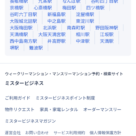
長堀橋
駅
九条
駅
なんば
駅
谷町四丁目
駅
京橋
駅
心斎橋
駅
梅田
駅
四ツ橋
駅
谷町六丁目
駅
新福島
駅
淀屋橋
駅
大阪城北詰
駅
中之島
駅
東淀川
駅
大阪梅田
駅
北浜
駅
南森町
駅
野田阪神
駅
天満橋
駅
大阪天満宮
駅
相川
駅
江坂
駅
西中島南方
駅
井高野
駅
中津
駅
天満
駅
堺
駅
難波
駅
ウィークリーマンション・マンスリーマンション予約・検索サイト
ミスタービジネス
ご利用ガイド
ミスタービジネスポイント制度
物件リクエスト
家具・家電レンタル
オーダーマンスリー
ミスタービジネスマガジン
運営会社
お問い合わせ
サービス利用規約
個人情報保護方針