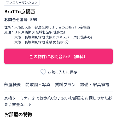
マンスリーマンション
BraTTo京橋西
お問合せ番号 :
599
住所：
大阪府
大阪市都島区
片町
１丁目
2-20 BraTTo京橋西
交通：
ＪＲ東西線
大阪城北詰駅
徒歩
2
分
大阪市長堀鶴見緑地
大阪ビジネスパーク駅
徒歩
4
分
大阪市長堀鶴見緑地
京橋駅
徒歩
5
分
この物件にお問合わせ（無料）
お気に入りに保存
部屋概要
間取図・写真
賃料プラン
設備・家具家電
京橋ターミナルまで徒歩約6分♪安いお部屋をお探しのかた必
見♪審査なし♪
お部屋の特徴