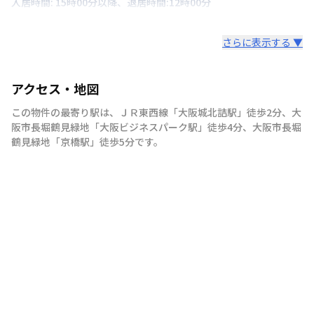
入居時間: 15時00分以降、退居時間:12時00分
さらに表示する ▼
アクセス・地図
この物件の最寄り駅は
、
ＪＲ東西線
「
大阪城北詰駅
」
徒歩2分
、
大
阪市長堀鶴見緑地
「
大阪ビジネスパーク駅
」
徒歩4分
、
大阪市長堀
鶴見緑地
「
京橋駅
」
徒歩5分
です。