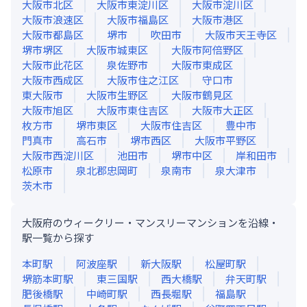
大阪市北区
大阪市東淀川区
大阪市淀川区
大阪市浪速区
大阪市福島区
大阪市港区
大阪市都島区
堺市
吹田市
大阪市天王寺区
堺市堺区
大阪市城東区
大阪市阿倍野区
大阪市此花区
泉佐野市
大阪市東成区
大阪市西成区
大阪市住之江区
守口市
東大阪市
大阪市生野区
大阪市鶴見区
大阪市旭区
大阪市東住吉区
大阪市大正区
枚方市
堺市東区
大阪市住吉区
豊中市
門真市
高石市
堺市西区
大阪市平野区
大阪市西淀川区
池田市
堺市中区
岸和田市
松原市
泉北郡忠岡町
泉南市
泉大津市
茨木市
大阪府のウィークリー・マンスリーマンションを沿線・
駅一覧から探す
本町
駅
阿波座
駅
新大阪
駅
松屋町
駅
堺筋本町
駅
東三国
駅
西大橋
駅
弁天町
駅
肥後橋
駅
中崎町
駅
西長堀
駅
福島
駅