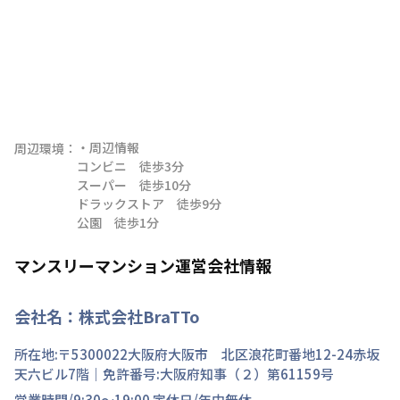
・周辺情報

周辺環境：
コンビニ　徒歩3分

スーパー　徒歩10分

ドラックストア　徒歩9分

公園　徒歩1分
マンスリーマンション運営会社情報
会社名：
株式会社BraTTo
所在地:〒
5300022
大阪府
大阪市 北区
浪花町
番地
12-24赤坂
天六ビル7階
｜免許番号:
大阪府知事（２）第61159号
営業時間/
9:30～19:00
定休日/
年中無休