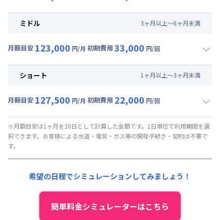
▼
ロング
利用時の料金詳細
月額賃料目安(30日利用)
ミドル
3
ヶ
月
以上～
6
ヶ
月
未満
賃料 :
81,000円/月 (2,700円/日)
123,000
33,000
光熱費他 :
0円/月 (0円/日) ※賃料に含める
月額目安
初期費用
円/月
円/回
▼
ミドル
利用時の料金詳細
清掃料他 :
35,000円/回 (税抜)
月額賃料目安(30日利用)
その他費用 :
ショート
1
ヶ
月
以上～
3
ヶ
月
未満
管理費
:
37,500円/月 (1,250円/日)
賃料 :
85,500円/月 (2,850円/日)
初期費用
127,500
22,000
光熱費他 :
0円/月 (0円/日) ※賃料に含める
月額目安
初期費用
円/月
円/回
契約事務手数料 : 5,000円/回 (税抜)
▼
ショート
利用時の料金詳細
清掃料他 :
25,000円/回 (税抜)
月額賃料目安(30日利用)
その他費用 :
※月額目安は1ヶ月を30日として計算した金額です。1日単位で利用期間を選
択できます。お客様による水道・電気・ガス等の開栓手続き・契約は不要で
管理費
:
37,500円/月 (1,250円/日)
賃料 :
90,000円/月 (3,000円/日)
す。
初期費用
光熱費他 :
0円/月 (0円/日) ※賃料に含める
契約事務手数料 : 5,000円/回 (税抜)
清掃料他 :
15,000円/回 (税抜)
希望の日程でシミュレーションしてみましょう！
その他費用 :
管理費
:
37,500円/月 (1,250円/日)
初期費用
簡単料金シミュレーターはこちら
契約事務手数料 : 5,000円/回 (税抜)