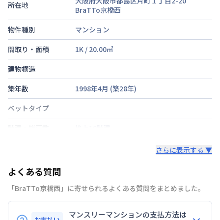
大阪府大阪市都島区片町１丁目2-20
所在地
BraTTo京橋西
物件種別
マンション
間取り・面積
1K
/
20.00
㎡
建物構造
築年数
1998年4月
(築
28
年)
ベットタイプ
階建・総戸数
地上10階建
鍵の種類
鍵
さらに表示する ▼
部屋の向き
タイプによって異なる
よくある質問
禁煙・喫煙
「BraTTo京橋西」に寄せられるよくある質問をまとめました。
ＪＲ東西線
大阪城北詰駅
徒歩
2
分
マンスリーマンションの支払方法は
大阪市長堀鶴見緑地
大阪ビジネスパーク駅
お支払い