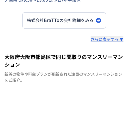
株式会社BraTTo
の会社詳細をみる
スタッフからのコメント
さらに表示する ▼
全国の主要都市を中心に、即日から利用可能なウィークリ
大阪府大阪市都島区で同じ間取りのマンスリーマン
ーマンションやマンスリーマンションを紹介しておりま
ション
す。大学受験、単身赴任など様々な用途でお使い いただ
新着の物件や料金プランが更新された注目のマンスリーマンション
ける『BraTTo×weekly＆monthly』をぜひご利用くださ
をご紹介。
い。 敷金・礼金はかかりません。電気・ガス・水道の手
続きも不要でカバン一つでご入居頂けます。