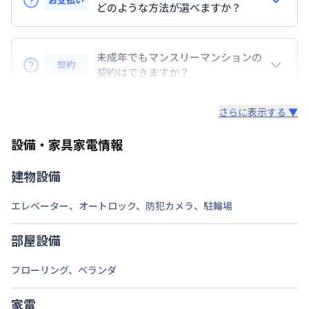
交通
どのような方法が選べますか？
徒歩
4
分
大阪市長堀鶴見緑地
京橋駅
徒歩
5
分
BraTToの運営するマンスリーマンションのお支払い
定員
2
名
は、指定口座へのお振込み・当社での現金払い、クレ
未成年でもマンスリーマンションの
契約
ジットカード払い（DCカード、VISAカード、Master
契約はできますか？
駐車場
なし
カード、JCBカード、UFJカード、UFJニコス、
未成年の方でもご契約いただけますが、「親権者同意
AMEX）、 PayPay払いが可能です。
次回更新日
情報更新日より14日以内
さらに表示する ▼
書」をご提出いただく事になります。
情報更新日
2026年7月23日
設備・家具家電情報
建物設備
エレベーター
、
オートロック
、
防犯カメラ
、
駐輪場
部屋設備
フローリング
、
ベランダ
家電