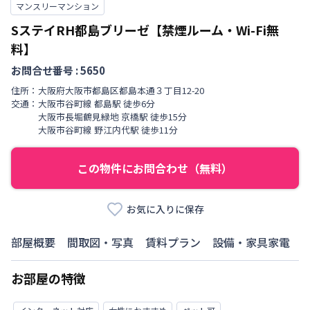
マンスリーマンション
SステイRH都島ブリーゼ【禁煙ルーム・Wi-Fi無
料】
お問合せ番号 :
5650
住所：
大阪府
大阪市都島区
都島本通
３丁目
12-20
交通：
大阪市谷町線
都島駅
徒歩
6
分
大阪市長堀鶴見緑地
京橋駅
徒歩
15
分
大阪市谷町線
野江内代駅
徒歩
11
分
この物件にお問合わせ（無料）
お気に入りに保存
部屋概要
間取図・写真
賃料プラン
設備・家具家電
お部屋の特徴