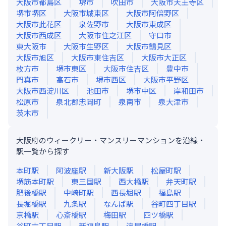
大阪市都島区
堺市
吹田市
大阪市天王寺区
堺市堺区
大阪市城東区
大阪市阿倍野区
大阪市此花区
泉佐野市
大阪市東成区
大阪市西成区
大阪市住之江区
守口市
東大阪市
大阪市生野区
大阪市鶴見区
大阪市旭区
大阪市東住吉区
大阪市大正区
枚方市
堺市東区
大阪市住吉区
豊中市
門真市
高石市
堺市西区
大阪市平野区
大阪市西淀川区
池田市
堺市中区
岸和田市
松原市
泉北郡忠岡町
泉南市
泉大津市
茨木市
大阪府のウィークリー・マンスリーマンションを沿線・
駅一覧から探す
本町
駅
阿波座
駅
新大阪
駅
松屋町
駅
堺筋本町
駅
東三国
駅
西大橋
駅
弁天町
駅
肥後橋
駅
中崎町
駅
西長堀
駅
福島
駅
長堀橋
駅
九条
駅
なんば
駅
谷町四丁目
駅
京橋
駅
心斎橋
駅
梅田
駅
四ツ橋
駅
谷町六丁目
駅
新福島
駅
淀屋橋
駅