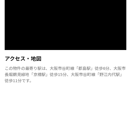
アクセス・地図
この物件の最寄り駅は
、
大阪市谷町線
「
都島駅
」
徒歩6分
、
大阪市
長堀鶴見緑地
「
京橋駅
」
徒歩15分
、
大阪市谷町線
「
野江内代駅
」
徒歩11分
です。