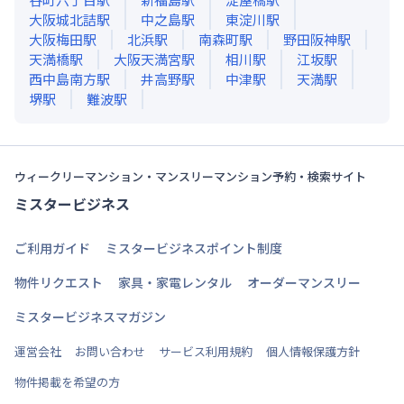
大阪城北詰
駅
中之島
駅
東淀川
駅
大阪梅田
駅
北浜
駅
南森町
駅
野田阪神
駅
天満橋
駅
大阪天満宮
駅
相川
駅
江坂
駅
西中島南方
駅
井高野
駅
中津
駅
天満
駅
堺
駅
難波
駅
ウィークリーマンション・マンスリーマンション予約・検索サイト
ミスタービジネス
ご利用ガイド
ミスタービジネスポイント制度
物件リクエスト
家具・家電レンタル
オーダーマンスリー
ミスタービジネスマガジン
運営会社
お問い合わせ
サービス利用規約
個人情報保護方針
物件掲載を希望の方