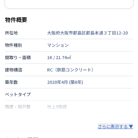
物件概要
所在地
大阪府大阪市都島区都島本通３丁目12-20
物件種別
マンション
間取り・面積
1K
/
21.74
㎡
建物構造
RC（鉄筋コンクリート）
築年数
2020年4月
(築
6
年)
ベットタイプ
階建・総戸数
地上9階建
鍵の種類
さらに表示する ▼
部屋の向き