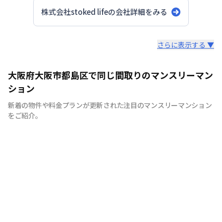
株式会社stoked life
の会社詳細をみる
スタッフからのコメント
さらに表示する ▼
【神戸のマンスリーマンション、ウィークリーマンション
大阪府大阪市都島区で同じ間取りのマンスリーマン
に特化】 マンスリーマンション、ウィークリーマンショ
ション
ンといえば株式会社stoked lifeにお任せください！ 7日間
新着の物件や料金プランが更新された注目のマンスリーマンション
以上の中長期滞在であれば、ご利用が頂けます。当社で
をご紹介。
は、家具・家電等の設備！！お客様の用途に応じて快適な
生活を送ること間違いなしです。もちろん、敷金・礼金も
ゼロ。電気・ガス・水道などのライフライン手続きも不
要、退去立会い等の手続きも不要と、手間なく簡単にご利
用できます。各種交通機関からのアクセスに便利な立地に
物件を取り揃えておりますので、出張や研修、などにも最
適です。通勤に便利で、経費削減になることから、法人の
お客様からもご好評を頂いております。また、お家のリフ
ォームや立て替えによる仮住まいや、受験等を控えた学生