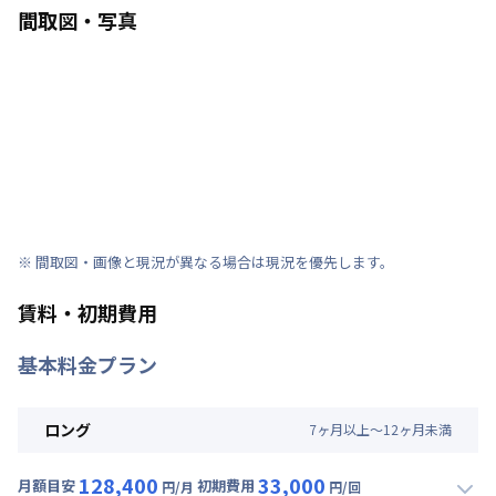
間取図・写真
※ 間取図・画像と現況が異なる場合は現況を優先します。
賃料・初期費用
基本料金プラン
ロング
7
ヶ
月
以上～
12
ヶ
月
未満
128,400
33,000
月額目安
初期費用
円/月
円/回