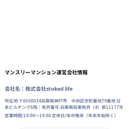
マンスリーマンション運営会社情報
会社名：
株式会社stoked life
所在地:〒
6500034
兵庫県
神戸市 中央区
京町
番地
79番地 日
本ビルヂング6階
｜免許番号:
兵庫県知事免許（4）第11177号
営業時間/
10:00～19:00
定休日/
年中無休（年末年始除く）