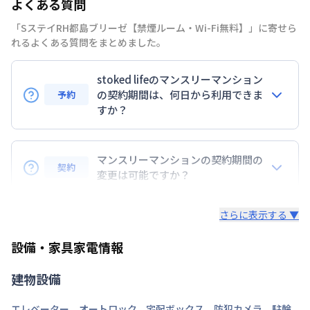
よくある質問
禁煙・喫煙
「SステイRH都島ブリーゼ【禁煙ルーム・Wi-Fi無料】」に寄せら
大阪市谷町線
都島駅
徒歩
6
分
れるよくある質問をまとめました。
交通
大阪市長堀鶴見緑地
京橋駅
徒歩
15
分
大阪市谷町線
野江内代駅
徒歩
11
分
stoked lifeのマンスリーマンション
定員
の契約期間は、何日から利用できま
2
名
予約
すか？
駐車場
なし
7日以上からのご契約期間ですが1ヶ月（30日）以上
次回更新日
情報更新日より14日以内
のご契約期間の地域もございますのでお気軽にお問い
マンスリーマンションの契約期間の
契約
合わせください。
変更は可能ですか？
情報更新日
2026年7月25日
延長については、ご利用期間終了後に、すでに別の予
さらに表示する ▼
約が入っていなければ、ご対応可能です。その際、再
契約が必要となりますので、あらかじめご了承くださ
設備・家具家電情報
い。期間の変更がある場合は、できるだけお早めにご
相談ください。
建物設備
エレベーター
、
オートロック
、
宅配ボックス
、
防犯カメラ
、
駐輪