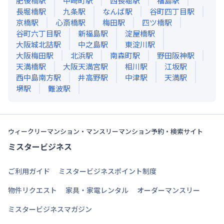
肥後橋
駅
中崎町
駅
西長堀
駅
福島
駅
長堀橋
駅
九条
駅
なんば
駅
谷町四丁目
駅
京橋
駅
心斎橋
駅
梅田
駅
四ツ橋
駅
谷町六丁目
駅
新福島
駅
淀屋橋
駅
大阪城北詰
駅
中之島
駅
東淀川
駅
大阪梅田
駅
北浜
駅
南森町
駅
野田阪神
駅
天満橋
駅
大阪天満宮
駅
相川
駅
江坂
駅
西中島南方
駅
井高野
駅
中津
駅
天満
駅
堺
駅
難波
駅
ウィークリーマンション・マンスリーマンション予約・検索サイト
ミスタービジネス
ご利用ガイド
ミスタービジネスポイント制度
物件リクエスト
家具・家電レンタル
オーダーマンスリー
ミスタービジネスマガジン