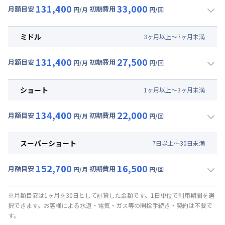
131,400
33,000
月額目安
初期費用
円/月
円/回
▼
ロング
利用時の料金詳細
月額賃料目安(30日利用)
ミドル
3
ヶ
月
以上～
7
ヶ
月
未満
賃料 :
81,000円/月 (2,700円/日)
131,400
27,500
光熱費他 :
24,000円/月 (800円/日) (税抜)
月額目安
初期費用
円/月
円/回
▼
ミドル
利用時の料金詳細
清掃料他 :
25,000円/回 (税抜)
月額賃料目安(30日利用)
その他費用 :
ショート
1
ヶ
月
以上～
3
ヶ
月
未満
管理費
:
24,000円/月 (800円/日)
賃料 :
81,000円/月 (2,700円/日)
初期費用
134,400
22,000
光熱費他 :
24,000円/月 (800円/日) (税抜)
月額目安
初期費用
円/月
円/回
契約事務手数料 : 5,000円/回 (税抜)
▼
ショート
利用時の料金詳細
清掃料他 :
20,000円/回 (税抜)
月額賃料目安(30日利用)
その他費用 :
スーパーショート
7
日
以上～
30
日
未満
管理費
:
24,000円/月 (800円/日)
賃料 :
84,000円/月 (2,800円/日)
初期費用
152,700
16,500
光熱費他 :
24,000円/月 (800円/日) (税抜)
月額目安
初期費用
円/月
円/回
契約事務手数料 : 5,000円/回 (税抜)
▼
スーパーショート
利用時の料金詳細
清掃料他 :
15,000円/回 (税抜)
月額賃料目安(30日利用)
その他費用 :
※月額目安は1ヶ月を30日として計算した金額です。1日単位で利用期間を選
択できます。お客様による水道・電気・ガス等の開栓手続き・契約は不要で
管理費
:
24,000円/月 (800円/日)
賃料 :
93,000円/月 (3,100円/日) (税抜)
す。
初期費用
光熱費他 :
24,000円/月 (800円/日) (税抜)