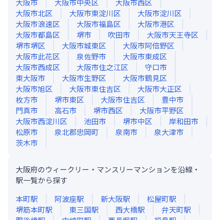
大阪市
大阪市中央区
大阪市西区
大阪市北区
大阪市東淀川区
大阪市淀川区
大阪市浪速区
大阪市福島区
大阪市港区
大阪市都島区
堺市
吹田市
大阪市天王寺区
堺市堺区
大阪市城東区
大阪市阿倍野区
大阪市此花区
泉佐野市
大阪市東成区
大阪市西成区
大阪市住之江区
守口市
東大阪市
大阪市生野区
大阪市鶴見区
大阪市旭区
大阪市東住吉区
大阪市大正区
枚方市
堺市東区
大阪市住吉区
豊中市
門真市
高石市
堺市西区
大阪市平野区
大阪市西淀川区
池田市
堺市中区
岸和田市
松原市
泉北郡忠岡町
泉南市
泉大津市
茨木市
大阪府のウィークリー・マンスリーマンションを沿線・
駅一覧から探す
本町
駅
阿波座
駅
新大阪
駅
松屋町
駅
堺筋本町
駅
東三国
駅
西大橋
駅
弁天町
駅