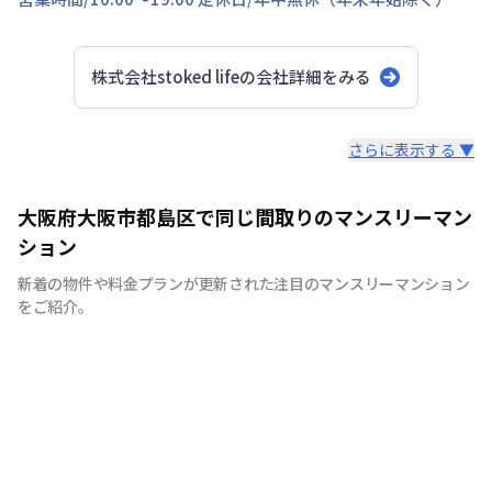
株式会社stoked life
の会社詳細をみる
スタッフからのコメント
さらに表示する ▼
【神戸のマンスリーマンション、ウィークリーマンション
大阪府大阪市都島区で同じ間取りのマンスリーマン
に特化】 マンスリーマンション、ウィークリーマンショ
ション
ンといえば株式会社stoked lifeにお任せください！ 7日間
新着の物件や料金プランが更新された注目のマンスリーマンション
以上の中長期滞在であれば、ご利用が頂けます。当社で
をご紹介。
は、家具・家電等の設備！！お客様の用途に応じて快適な
生活を送ること間違いなしです。もちろん、敷金・礼金も
ゼロ。電気・ガス・水道などのライフライン手続きも不
要、退去立会い等の手続きも不要と、手間なく簡単にご利
用できます。各種交通機関からのアクセスに便利な立地に
物件を取り揃えておりますので、出張や研修、などにも最
適です。通勤に便利で、経費削減になることから、法人の