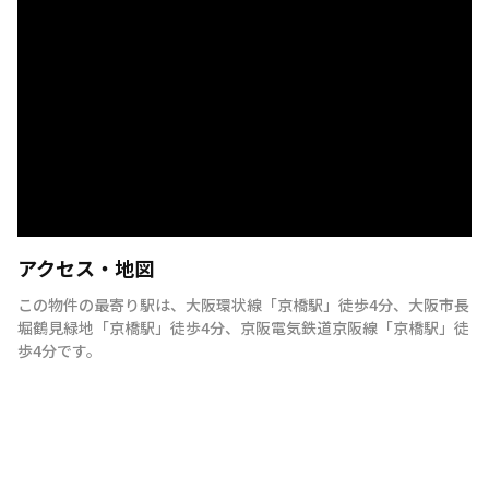
アクセス・地図
この物件の最寄り駅は
、
大阪環状線
「
京橋駅
」
徒歩4分
、
大阪市長
堀鶴見緑地
「
京橋駅
」
徒歩4分
、
京阪電気鉄道京阪線
「
京橋駅
」
徒
歩4分
です。