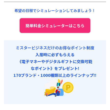
契約事務手数料 : 5,000円/回 (税抜)
清掃料他 :
10,000円/回 (税抜)
希望の日程でシミュレーションしてみましょう！
その他費用 :
管理費
:
24,000円/月 (800円/日)
初期費用
簡単料金シミュレーターはこちら
契約事務手数料 : 5,000円/回 (税抜)
ミスタービジネスだけのお得なポイント制度
入居時に必ずもらえる
《電子マネーやデジタルギフトに交換可能
なポイント》をプレゼント!
170ブランド・1000種類以上のラインナップ!!