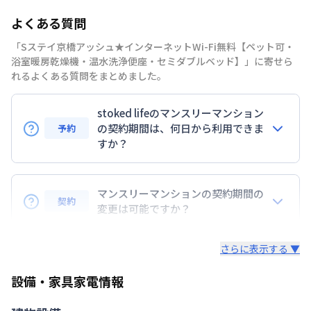
部屋の向き
よくある質問
禁煙・喫煙
「Sステイ京橋アッシュ★インターネットWi-Fi無料【ペット可・
大阪環状線
京橋駅
徒歩
4
分
浴室暖房乾燥機・温水洗浄便座・セミダブルベッド】」に寄せら
交通
大阪市長堀鶴見緑地
京橋駅
徒歩
4
分
れるよくある質問をまとめました。
京阪電気鉄道京阪線
京橋駅
徒歩
4
分
stoked lifeのマンスリーマンション
定員
2
名
の契約期間は、何日から利用できま
予約
駐車場
なし
すか？
次回更新日
情報更新日より14日以内
7日以上からのご契約期間ですが1ヶ月（30日）以上
のご契約期間の地域もございますのでお気軽にお問い
マンスリーマンションの契約期間の
情報更新日
2026年7月26日
契約
合わせください。
変更は可能ですか？
延長については、ご利用期間終了後に、すでに別の予
さらに表示する ▼
約が入っていなければ、ご対応可能です。その際、再
契約が必要となりますので、あらかじめご了承くださ
設備・家具家電情報
い。期間の変更がある場合は、できるだけお早めにご
相談ください。