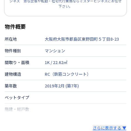
ジネス 急な出張や転勤・社宅代行業務ならミスタービジネスにお任せ
下さい。
物件概要
所在地
大阪府大阪市都島区東野田町５丁目8-23
物件種別
マンション
間取り・面積
1K
/
22.62
㎡
建物構造
RC（鉄筋コンクリート）
築年数
2019年2月
(築
7
年)
ベットタイプ
階建・総戸数
鍵の種類
さらに表示する ▼