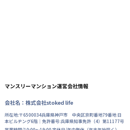
マンスリーマンション運営会社情報
会社名：
株式会社stoked life
所在地:〒
6500034
兵庫県
神戸市 中央区
京町
番地
79番地 日
本ビルヂング6階
｜免許番号:
兵庫県知事免許（4）第11177号
営業時間/
10:00～19:00
定休日/
年中無休（年末年始除く）