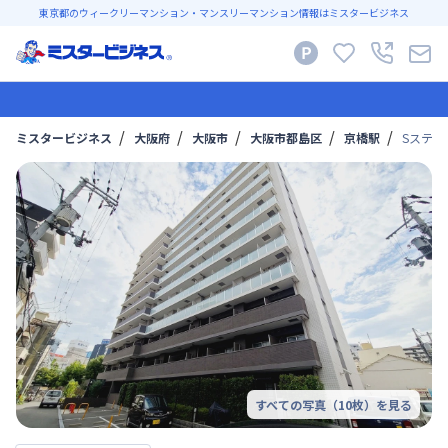
東京都のウィークリーマンション・マンスリーマンション情報はミスタービジネス
ミスタービジネス
大阪府
大阪市
大阪市都島区
京橋駅
Sステイ
すべての写真（
10
枚）を見る