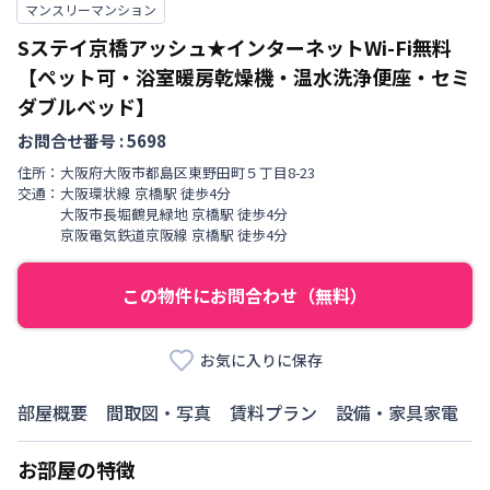
マンスリーマンション
Sステイ京橋アッシュ★インターネットWi-Fi無料
【ペット可・浴室暖房乾燥機・温水洗浄便座・セミ
ダブルベッド】
お問合せ番号 :
5698
住所：
大阪府
大阪市都島区
東野田町
５丁目
8-23
交通：
大阪環状線
京橋駅
徒歩
4
分
大阪市長堀鶴見緑地
京橋駅
徒歩
4
分
京阪電気鉄道京阪線
京橋駅
徒歩
4
分
この物件にお問合わせ（無料）
お気に入りに保存
部屋概要
間取図・写真
賃料プラン
設備・家具家電
お部屋の特徴