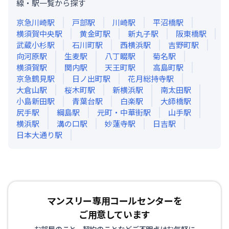
線・駅一覧から探す
京急川崎
駅
戸部
駅
川崎
駅
平沼橋
駅
横須賀中央
駅
黄金町
駅
新丸子
駅
阪東橋
駅
武蔵小杉
駅
石川町
駅
西横浜
駅
吉野町
駅
向河原
駅
生麦
駅
八丁畷
駅
菊名
駅
横須賀
駅
関内
駅
天王町
駅
高島町
駅
京急鶴見
駅
日ノ出町
駅
花月総持寺
駅
大倉山
駅
桜木町
駅
新横浜
駅
南太田
駅
小島新田
駅
青葉台
駅
白楽
駅
大師橋
駅
尻手
駅
綱島
駅
元町・中華街
駅
山手
駅
横浜
駅
溝の口
駅
妙蓮寺
駅
日吉
駅
日本大通り
駅
マンスリー専用コールセンターを
ご用意しています
お部屋のこと、契約のことなどご不明点はお気軽に