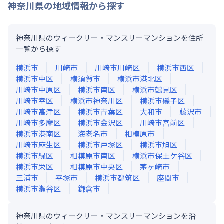
神奈川県
の地域情報から探す
神奈川県のウィークリー・マンスリーマンションを住所
一覧から探す
横浜市
川崎市
川崎市川崎区
横浜市西区
横浜市中区
横須賀市
横浜市港北区
川崎市中原区
横浜市南区
横浜市鶴見区
川崎市幸区
横浜市神奈川区
横浜市磯子区
川崎市高津区
横浜市青葉区
大和市
藤沢市
川崎市多摩区
横浜市金沢区
川崎市宮前区
横浜市港南区
海老名市
相模原市
川崎市麻生区
横浜市戸塚区
横浜市旭区
横浜市緑区
相模原市南区
横浜市保土ケ谷区
横浜市栄区
相模原市中央区
茅ヶ崎市
三浦市
平塚市
横浜市都筑区
座間市
横浜市瀬谷区
鎌倉市
神奈川県のウィークリー・マンスリーマンションを沿