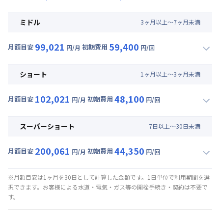
▼
ロング
利用時の料金詳細
月額賃料目安(30日利用)
ミドル
3
ヶ
月
以上～
7
ヶ
月
未満
賃料 :
57,000円/月 (1,900円/日)
99,021
59,400
光熱費他 :
19,110円/月 (637円/日) (税抜)
月額目安
初期費用
円/月
円/回
▼
ミドル
利用時の料金詳細
清掃料他 :
47,500円/回 (税抜)
月額賃料目安(30日利用)
その他費用 :
ショート
1
ヶ
月
以上～
3
ヶ
月
未満
管理費
:
18,000円/月 (600円/日)
賃料 :
60,000円/月 (2,000円/日)
初期費用
102,021
48,100
光熱費他 :
19,110円/月 (637円/日) (税抜)
月額目安
初期費用
円/月
円/回
補償保険負担金 : 9,350円/回
▼
ショート
利用時の料金詳細
清掃料他 :
36,500円/回 (税抜)
契約事務手数料 : 9,000円/回 (税抜)
月額賃料目安(30日利用)
その他費用 :
スーパーショート
7
日
以上～
30
日
未満
管理費
:
18,000円/月 (600円/日)
賃料 :
63,000円/月 (2,100円/日)
初期費用
200,061
44,350
光熱費他 :
19,110円/月 (637円/日) (税抜)
月額目安
初期費用
円/月
円/回
補償保険負担金 : 9,350円/回
▼
スーパーショート
利用時の料金詳細
清掃料他 :
26,227円/回 (税抜)
契約事務手数料 : 9,000円/回 (税抜)
月額賃料目安(30日利用)
その他費用 :
※月額目安は1ヶ月を30日として計算した金額です。1日単位で利用期間を選
択できます。お客様による水道・電気・ガス等の開栓手続き・契約は不要で
管理費
:
18,000円/月 (600円/日)
賃料 :
146,400円/月 (4,880円/日) (税抜)
す。
初期費用
光熱費他 :
19,110円/月 (637円/日) (税抜)
補償保険負担金 : 9,350円/回
清掃料他 :
22,818円/回 (税抜)