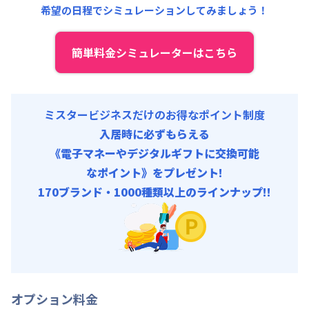
希望の日程でシミュレーションしてみましょう！
契約事務手数料 : 9,000円/回 (税抜)
その他費用 :
管理費
:
18,000円/月 (600円/日)
初期費用
簡単料金シミュレーターはこちら
補償保険負担金 : 9,350円/回
契約事務手数料 : 9,000円/回 (税抜)
ミスタービジネスだけのお得なポイント制度
入居時に必ずもらえる
《電子マネーやデジタルギフトに交換可能
なポイント》をプレゼント!
170ブランド・1000種類以上のラインナップ!!
オプション料金