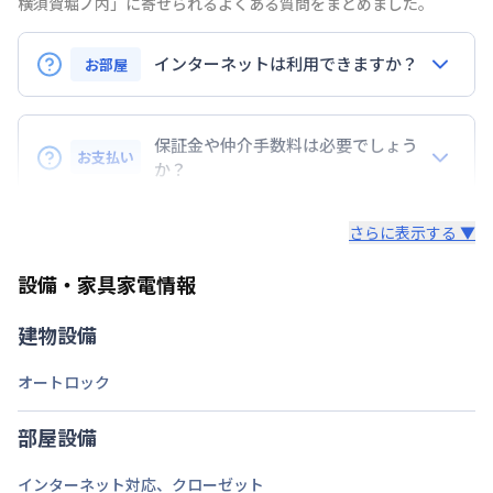
横須賀堀ノ内」に寄せられるよくある質問をまとめました。
定員
3
名
インターネットは利用できますか？
お部屋
駐車場
なし
インターネットご利用希望の場合は、レンタルWi-
次回更新日
情報更新日より14日以内
Fi（別途有料）をご案内しております。
保証金や仲介手数料は必要でしょう
お支払い
【速度制限について】
か？
情報更新日
2026年7月26日
直近3日間の合計通信料が10GBを超えた場合の速度
基本的には、必要ありません。
制限が設けられております。10GBを超えた場合、翌
さらに表示する ▼
日18時～深夜1時まで速度が低速化いたします。
設備・家具家電情報
建物設備
オートロック
部屋設備
インターネット対応
、
クローゼット