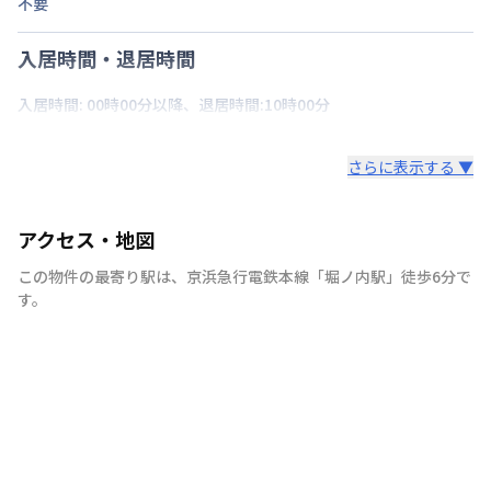
不要
入居時間・退居時間
入居時間: 00時00分以降、退居時間:10時00分
さらに表示する ▼
アクセス・地図
この物件の最寄り駅は
、
京浜急行電鉄本線
「
堀ノ内駅
」
徒歩6分
で
す。