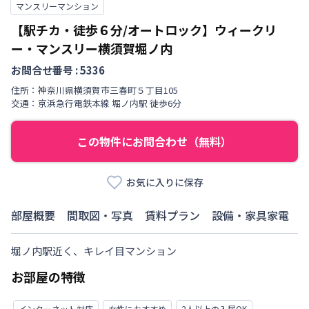
マンスリーマンション
【駅チカ・徒歩６分/オートロック】ウィークリ
ー・マンスリー横須賀堀ノ内
お問合せ番号 :
5336
住所：
神奈川県
横須賀市
三春町
５丁目
105
交通：
京浜急行電鉄本線
堀ノ内駅
徒歩
6
分
この物件にお問合わせ（無料）
お気に入りに保存
部屋概要
間取図・写真
賃料プラン
設備・家具家電
堀ノ内駅近く、キレイ目マンション
お部屋の特徴
インターネット対応
女性におすすめ
2人以上の入居OK