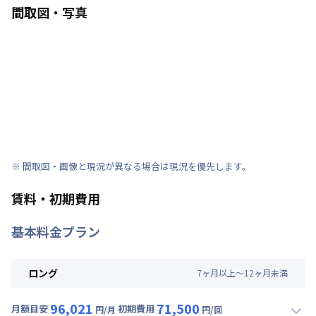
間取図・写真
※ 間取図・画像と現況が異なる場合は現況を優先します。
賃料・初期費用
基本料金プラン
ロング
7
ヶ
月
以上～
12
ヶ
月
未満
96,021
71,500
月額目安
初期費用
円/月
円/回