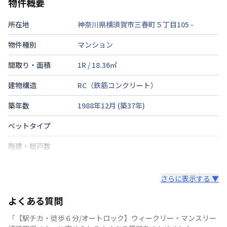
物件概要
所在地
神奈川県横須賀市三春町５丁目105
-
物件種別
マンション
間取り・面積
1R
/
18.36
㎡
建物構造
RC（鉄筋コンクリート）
築年数
1988年12月
(築
37
年)
ベットタイプ
階建・総戸数
鍵の種類
さらに表示する ▼
部屋の向き
よくある質問
禁煙・喫煙
「【駅チカ・徒歩６分/オートロック】ウィークリー・マンスリー
交通
京浜急行電鉄本線
堀ノ内駅
徒歩
6
分