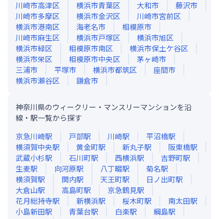
川崎市高津区
横浜市青葉区
大和市
藤沢市
川崎市多摩区
横浜市金沢区
川崎市宮前区
横浜市港南区
海老名市
相模原市
川崎市麻生区
横浜市戸塚区
横浜市旭区
横浜市緑区
相模原市南区
横浜市保土ケ谷区
横浜市栄区
相模原市中央区
茅ヶ崎市
三浦市
平塚市
横浜市都筑区
座間市
横浜市瀬谷区
鎌倉市
神奈川県のウィークリー・マンスリーマンションを沿
線・駅一覧から探す
京急川崎
駅
戸部
駅
川崎
駅
平沼橋
駅
横須賀中央
駅
黄金町
駅
新丸子
駅
阪東橋
駅
武蔵小杉
駅
石川町
駅
西横浜
駅
吉野町
駅
生麦
駅
向河原
駅
八丁畷
駅
菊名
駅
横須賀
駅
関内
駅
天王町
駅
日ノ出町
駅
大倉山
駅
高島町
駅
京急鶴見
駅
花月総持寺
駅
新横浜
駅
桜木町
駅
南太田
駅
小島新田
駅
青葉台
駅
白楽
駅
綱島
駅